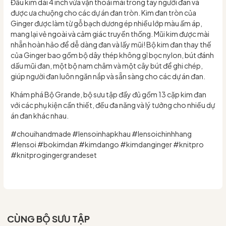
Đầu kim dài 4 inch vừa vặn thoải mái trong tay người đan và
được ưa chuộng cho các dự án đan tròn. Kim đan tròn của
Ginger được làm từ gỗ bạch dương ép nhiều lớp màu ấm áp,
mang lại vẻ ngoài và cảm giác truyền thống. Mũi kim được mài
nhẵn hoàn hảo để dễ dàng đan và lấy mũi! Bộ kim đan thay thế
của Ginger bao gồm bộ dây thép không gỉ bọc nylon, bút đánh
dấu mũi đan, một bộ nam châm và một cây bút để ghi chép,
giúp người đan luôn ngăn nắp và sẵn sàng cho các dự án đan.
Khám phá Bộ Grande, bộ sưu tập đầy đủ gồm 13 cặp kim đan
với các phụ kiện cần thiết, đều đa năng và lý tưởng cho nhiều dự
án đan khác nhau.
#chouihandmade #lensoinhapkhau #lensoichinhhang
#lensoi #bokimdan #kimdango #kimdanginger #knitpro
#knitprogingergrandeset
CÙNG BỘ SƯU TẬP