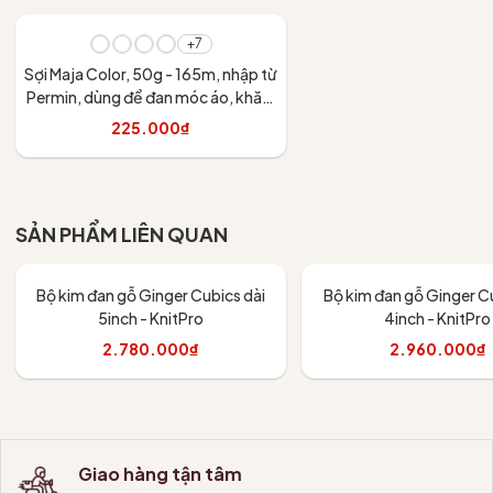
+7
Sợi Maja Color, 50g - 165m, nhập từ
Permin, dùng để đan móc áo, khăn,
váy
225.000₫
Tùy chọn
SẢN PHẨM LIÊN QUAN
Bộ kim đan gỗ Ginger Cubics dài
Bộ kim đan gỗ Ginger Cu
5inch - KnitPro
4inch - KnitPro
2.780.000₫
2.960.000₫
Thêm vào giỏ
Thêm vào giỏ
Giao hàng tận tâm