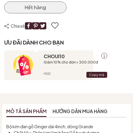
Hết hàng
Chia sẻ
ƯU ĐÃI DÀNH CHO BẠN
CHOUI10
Giảm 10% cho đơn > 300.000đ
HSD:
Copy mã
MÔ TẢ SẢN PHẨM
HƯỚNG DẪN MUA HÀNG
Bộ kim đan gỗ Ginger dài 4inch, dòng Grande
Chất liệu: Thân kim làm bằng Gỗ bạch dương