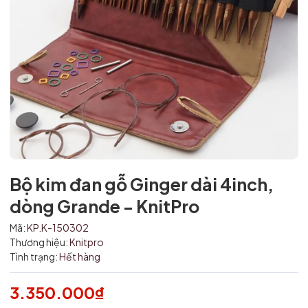
Bộ kim đan gỗ Ginger dài 4inch,
Mã giảm giá:
dòng Grande - KnitPro
Ngày hết hạn:
Mã:
KP.K-150302
Thương hiệu:
Knitpro
Điều kiện:
Tình trạng:
Hết hàng
3.350.000₫