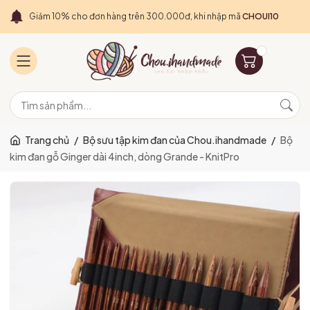
Giảm 10% cho đơn hàng trên 300.000đ, khi nhập mã
CHOUI10
Trang chủ
/
Bộ sưu tập kim đan của Chou.ihandmade
/
Bộ
kim đan gỗ Ginger dài 4inch, dòng Grande - KnitPro