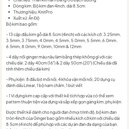
Dòng kim: Bộ kim đan 4inch, dài 8.5cm
Thương hiệu: KnitPro
Xuất xứ: Ấn Độ
Bộ kim bao gồm:
- 13 cặp đầu kim gỗ dài 8.5cm (4inch) với các kích cỡ: 3.25mm,
3.5mm, 3.75mm, 4.0mm, 4.5mm, 5.0mm, 5.5mm, 6.0mm,
6.5mm, 8.0mm, 9.0mm, 10mm & 12mm
- 4 dây nối ginger màu nâu làm bằng thép không gỉ với các
chiều dài: 2 dây 40cm (16") & 2 dây 50cm (20") (Chiều dài đã
tính thêm chiều dài kim)
- Phụ kiện: 8 đầu bịt mối nối, 4 khóa vặn mối nối, 20 dụng cụ
đánh dấu Linear, 1 bộ nam châm, 1 bút viết
- 1 Ví đựng kim cap cấp với thiết kế tích hợp vừa có thể xem
pattern thuận tiện vừa đựng và sắp xếp gọn gàng kim, phụ kiện.
Được thiết kế dành cho người đan ở mọi trình độ, bộ kim đan
tròn 4inch của Ginger bao gồm nhiều kích cỡ kim với chiều dài
8.5cm (4 inch) để phù hợp với các dự án đan đa dạng của bạn.