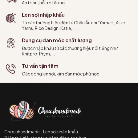
An toàn, hỗ trợ tận nơi
Len sợi nhập khẩu
Từ các thương hiệu đến từ Châu Âu như Yarnart, Alize
Yarns, Rico Design, Katia,...
Dụng cụ đan móc chất lượng
Được nhập khẩu từ các thương hiệu nổi tiếng như
Knitpro, Prym,...
Tư vấn tận tâm
Các dòng len sợi, kim đan móc phù hợp
Chou.ihandmade - Len sợi nhập khẩu
"Một thế giới sáng tạo dành riêng cho bạn.