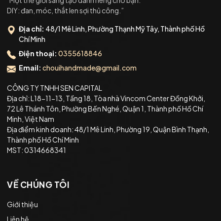
DIY: đan, móc, thắt len sợi thủ công.”
Địa chỉ:
48/1 Mê Linh, Phường Thạnh Mỹ Tây, Thành phố Hồ
Chí Minh
Điện thoại:
0355618846
Email:
chouihandmade@gmail.com
CÔNG TY TNHH SEN CAPITAL
Địa chỉ: L18-11-13, Tầng 18, Tòa nhà Vincom Center Đồng Khởi,
72 Lê Thánh Tôn, Phường Bến Nghé, Quận 1, Thành phố Hồ Chí
Minh, Việt Nam
Địa điểm kinh doanh: 48/1 Mê Linh, Phường 19, Quận Bình Thạnh,
Thành phố Hồ Chí Minh
MST: 0314668341
VỀ CHÚNG TÔI
Giới thiệu
Liên hệ