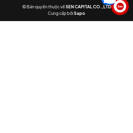
© Bản quyền thuộc về
SEN CAPITAL CO.,LTD
Liên hệ
Cung cấp bởi
Sapo