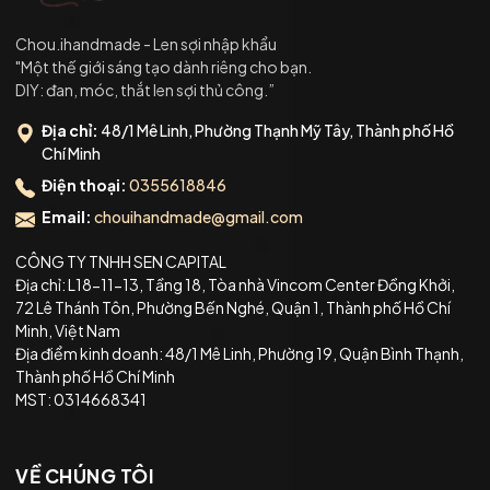
Chou.ihandmade - Len sợi nhập khẩu
"Một thế giới sáng tạo dành riêng cho bạn.
DIY: đan, móc, thắt len sợi thủ công.”
Địa chỉ:
48/1 Mê Linh, Phường Thạnh Mỹ Tây, Thành phố Hồ
Chí Minh
Điện thoại:
0355618846
Email:
chouihandmade@gmail.com
CÔNG TY TNHH SEN CAPITAL
Địa chỉ: L18-11-13, Tầng 18, Tòa nhà Vincom Center Đồng Khởi,
72 Lê Thánh Tôn, Phường Bến Nghé, Quận 1, Thành phố Hồ Chí
Minh, Việt Nam
Địa điểm kinh doanh: 48/1 Mê Linh, Phường 19, Quận Bình Thạnh,
Thành phố Hồ Chí Minh
MST: 0314668341
VỀ CHÚNG TÔI