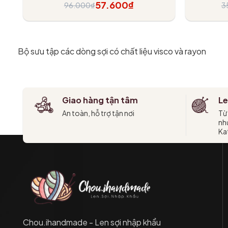
thất
57.600₫
96.000₫
3
Tùy chọn
Bộ sưu tập các dòng sợi có chất liệu visco và rayon
Giao hàng tận tâm
Le
An toàn, hỗ trợ tận nơi
Từ
như
Kat
Chou.ihandmade - Len sợi nhập khẩu