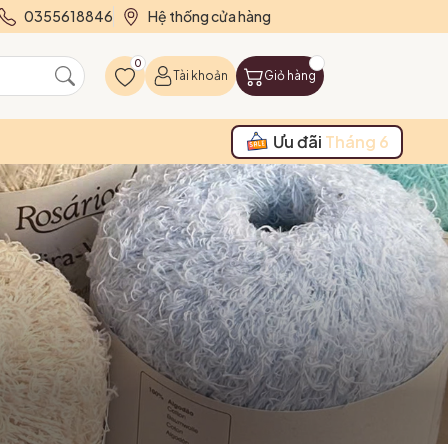
0355618846
Hệ thống cửa hàng
0
Tài khoản
Giỏ hàng
Ưu đãi
Tháng 6