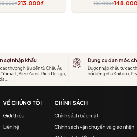
213.000₫
148.00
55.000₫
185.000₫
Tùy chọn
Tùy chọn
n sợi nhập khẩu
Dụng cụ đan móc ch
 các thương hiệu đến từ Châu Âu
Được nhập khẩu từ các t
 Yarnart, Alize Yarns, Rico Design,
nổi tiếng như Knitpro, Pr
ia,...
VỀ CHÚNG TÔI
CHÍNH SÁCH
Giới thiệu
Chính sách bảo mật
Liên hệ
Chính sách vận chuyển và giao nhận