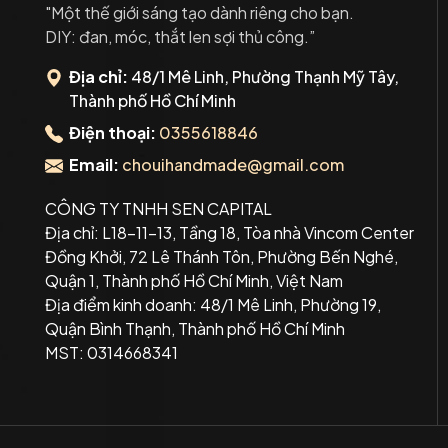
"Một thế giới sáng tạo dành riêng cho bạn.
DIY: đan, móc, thắt len sợi thủ công.”
Địa chỉ:
48/1 Mê Linh, Phường Thạnh Mỹ Tây,
Thành phố Hồ Chí Minh
Điện thoại:
0355618846
Email:
chouihandmade@gmail.com
CÔNG TY TNHH SEN CAPITAL
Địa chỉ: L18-11-13, Tầng 18, Tòa nhà Vincom Center
Đồng Khởi, 72 Lê Thánh Tôn, Phường Bến Nghé,
Quận 1, Thành phố Hồ Chí Minh, Việt Nam
Địa điểm kinh doanh: 48/1 Mê Linh, Phường 19,
Quận Bình Thạnh, Thành phố Hồ Chí Minh
MST: 0314668341