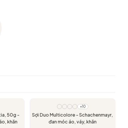
- 20%
+10
ia, 50g -
Sợi Duo Multicolore - Schachenmayr,
áo, khăn
đan móc áo, váy, khăn