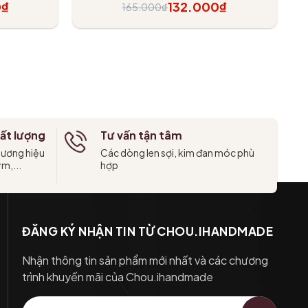
0₫
132.000₫
165.000₫
Tùy chọn
ất lượng
Tư vấn tận tâm
hương hiệu
Các dòng len sợi, kim đan móc phù
ym,...
hợp
ĐĂNG KÝ NHẬN TIN TỪ CHOU.IHANDMADE
Nhận thông tin sản phẩm mới nhất và các chương
trình khuyến mãi của Chou.ihandmade