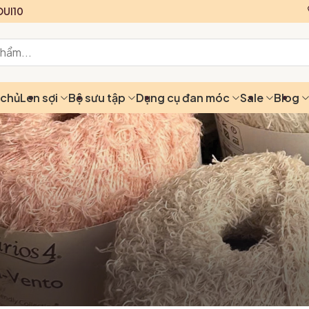
UI10
 chủ
Len sợi
Bộ sưu tập
Dụng cụ đan móc
Sale
Blog