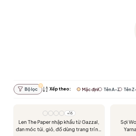
0
Xếp theo:
Bộ lọc
Mặc định
Tên A-Z
Tên Z
- 40%
- 40%
+16
Len The Paper nhập khẩu từ Gazzal,
Sợi Wo
đan móc túi, giỏ, đồ dùng trang trí nội
Yarna