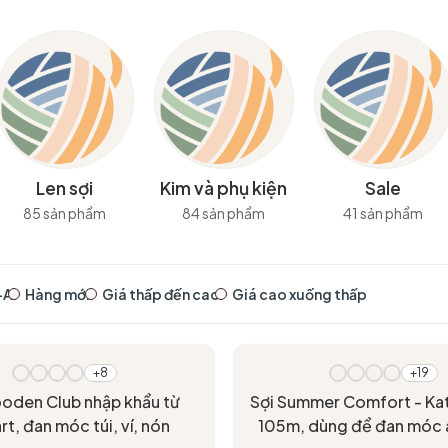
Len sợi
Kim và phụ kiện
Sale
85 sản phẩm
84 sản phẩm
41 sản phẩm
-A
Hàng mới
Giá thấp đến cao
Giá cao xuống thấp
- 20%
+8
+19
oden Club nhập khẩu từ
Sợi Summer Comfort - Kat
rt, đan móc túi, ví, nón
105m, dùng để đan móc 