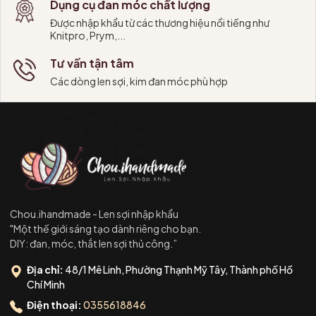
Dụng cụ đan móc chất lượng
Được nhập khẩu từ các thương hiệu nổi tiếng như
Knitpro, Prym,...
Tư vấn tận tâm
Các dòng len sợi, kim đan móc phù hợp
Chou.ihandmade - Len sợi nhập khẩu
"Một thế giới sáng tạo dành riêng cho bạn.
DIY: đan, móc, thắt len sợi thủ công.”
Địa chỉ:
48/1 Mê Linh, Phường Thạnh Mỹ Tây, Thành phố Hồ
Chí Minh
Điện thoại:
0355618846