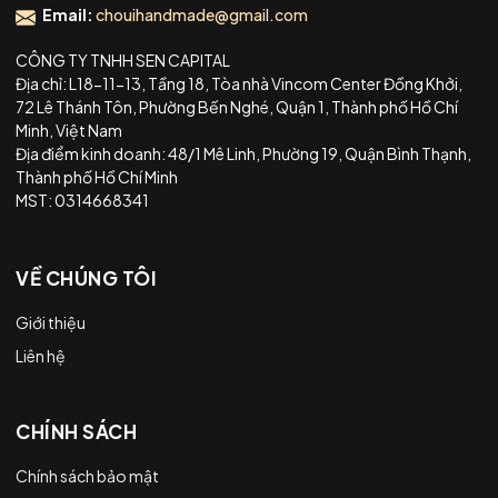
Email:
chouihandmade@gmail.com
CÔNG TY TNHH SEN CAPITAL
Địa chỉ: L18-11-13, Tầng 18, Tòa nhà Vincom Center Đồng Khởi,
72 Lê Thánh Tôn, Phường Bến Nghé, Quận 1, Thành phố Hồ Chí
Minh, Việt Nam
Địa điểm kinh doanh: 48/1 Mê Linh, Phường 19, Quận Bình Thạnh,
Thành phố Hồ Chí Minh
MST: 0314668341
VỀ CHÚNG TÔI
Giới thiệu
Liên hệ
CHÍNH SÁCH
Chính sách bảo mật