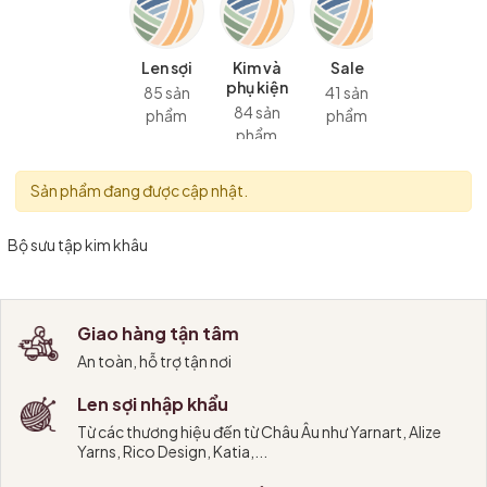
Len sợi
Kim và
Sale
phụ kiện
85 sản
41 sản
84 sản
phẩm
phẩm
phẩm
Sản phẩm đang được cập nhật.
Bộ sưu tập kim khâu
Giao hàng tận tâm
An toàn, hỗ trợ tận nơi
Len sợi nhập khẩu
Từ các thương hiệu đến từ Châu Âu như Yarnart, Alize
Yarns, Rico Design, Katia,...