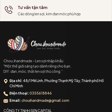
Tư vấn tận tâm
Các dòng len sợi, kim đan móc phù hợp
Chou.ihandmade - Len sợi nhập khẩu
"Một thế giới sáng tạo dành riêng cho bạn.
DIY: đan, móc, thắt len sợi thủ công.”
Địa chỉ:
48/1 Mê Linh, Phường Thạnh Mỹ Tây, Thành phố Hồ
Chí Minh
Điện thoại:
0355618846
Email:
chouihandmade@gmail.com
CÔNG TY TNHH SEN CAPITAL