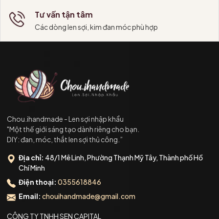
Tư vấn tận tâm
Các dòng len sợi, kim đan móc phù hợp
Chou.ihandmade - Len sợi nhập khẩu
"Một thế giới sáng tạo dành riêng cho bạn.
DIY: đan, móc, thắt len sợi thủ công.”
Địa chỉ:
48/1 Mê Linh, Phường Thạnh Mỹ Tây, Thành phố Hồ
Chí Minh
Điện thoại:
0355618846
Email:
chouihandmade@gmail.com
CÔNG TY TNHH SEN CAPITAL