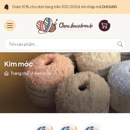
Giảm 10% cho đơn hàng trên 300.000đ, khi nhập mã
CHOUI10
Kim móc
Trang chủ
/
Kim móc