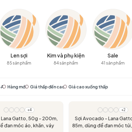
Len sợi
Kim và phụ kiện
Sale
85 sản phẩm
84 sản phẩm
41 sản phẩm
-A
Hàng mới
Giá thấp đến cao
Giá cao xuống thấp
+4
+2
- Lana Gatto, 50g - 200m,
Sợi Avocado - Lana Gatto
ể đan móc áo, khăn, váy
85m, dùng để đan móc túi,