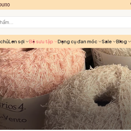
UI10
 chủ
Len sợi
Bộ sưu tập
Dụng cụ đan móc
Sale
Blog