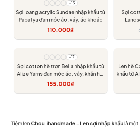
+13
Sợi loang acrylic Sundae nhập khẩu từ
Sợi cot
Papatya đan móc áo, váy, áo khoác
Lanos
110.000₫
Tùy chọn
+17
Sợi cotton hè trơn Bella nhập khẩu từ
Len hè C
Alize Yarns đan móc áo, váy, khăn hè,
khẩu từ A
mềm mại và mát
155.000₫
Tùy chọn
Tiệm len
Chou.ihandmade - Len sợi nhập khẩu
là một 