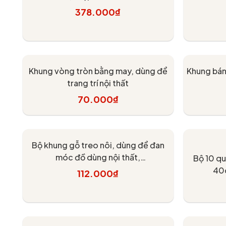
CORD -
378.000₫
Tùy chọn
Khung vòng tròn bằng may, dùng để
Khung bán
trang trí nội thất
70.000₫
Thêm vào giỏ
T
Bộ khung gỗ treo nôi, dùng để đan
móc đồ dùng nội thất,
Bộ 10 qu
Chouihandmade
40
112.000₫
Tùy chọn
- 20%