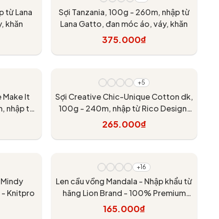
p từ Lana
Sợi Tanzania, 100g - 260m, nhập từ
, khăn
Lana Gatto, đan móc áo, váy, khăn
375.000₫
Tùy chọn
+5
e Make It
Sợi Creative Chic-Unique Cotton dk,
, nhập từ
100g - 240m, nhập từ Rico Design,
váy, khăn
đan móc áo, khăn, váy
265.000₫
Tùy chọn
+16
n Mindy
Len cầu vồng Mandala - Nhập khẩu từ
- Knitpro
hãng Lion Brand - 100% Premium
Acrylic - 150gram dài 173m
165.000₫