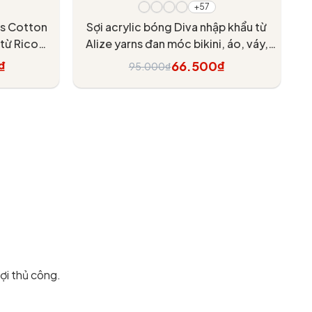
+57
ls Cotton
Sợi acrylic bóng Diva nhập khẩu từ
 từ Rico
Alize yarns đan móc bikini, áo, váy,
áy, đầm
thú, nón cực xinh
₫
66.500₫
95.000₫
Tùy chọn
sợi thủ công.