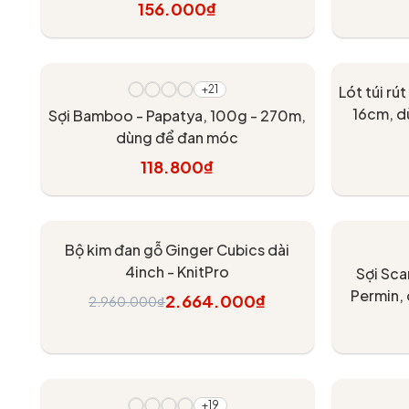
156.000₫
Tùy chọn
+21
Lót túi rú
16cm, d
Sợi Bamboo - Papatya, 100g - 270m,
dùng để đan móc
118.800₫
Tùy chọn
T
- 10%
Bộ kim đan gỗ Ginger Cubics dài
4inch - KnitPro
Sợi Sca
Permin,
2.664.000₫
2.960.000₫
Thêm vào giỏ
- 20%
+19