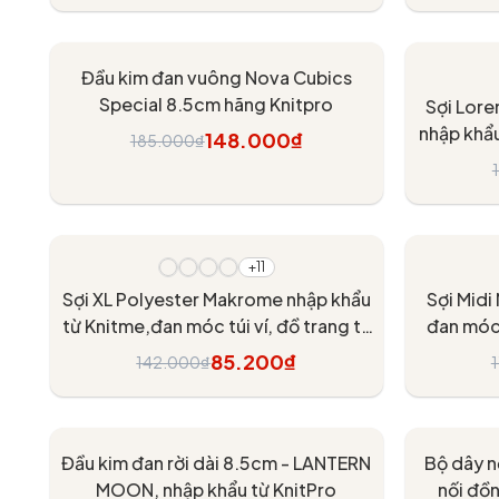
Tùy chọn
- 20%
- 40%
Đầu kim đan vuông Nova Cubics
Special 8.5cm hãng Knitpro
Sợi Lore
nhập khẩu
148.000₫
185.000₫
xách, nón
Tùy chọn
- 40%
- 40%
+11
Sợi XL Polyester Makrome nhập khẩu
Sợi Midi
từ Knitme,đan móc túi ví, đồ trang trí
đan móc t
nội thất
85.200₫
142.000₫
Tùy chọn
Đầu kim đan rời dài 8.5cm - LANTERN
Bộ dây n
MOON, nhập khẩu từ KnitPro
nối đồ