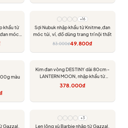
Tùy chọn
- 40%
+16
p khẩu từ
Sợi Nubuk nhập khẩu từ Knitme,đan
, đan móc
móc túi, ví, đồ dùng trang trí nội thất
₫
49.800₫
83.000₫
Tùy chọn
Kim đan vòng DESTINY dài 80cm -
LANTERN MOON, nhập khẩu từ
 300g màu
KnitPro
378.000₫
₫
Tùy chọn
- 20%
+3
ừ Gazzal,
Len lông xù Barbie nhập từ Gazzal,