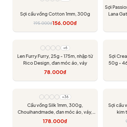
Sợi Passio
Sợi cầu vồng Cotton 1mm, 300g
Lana Gat
156.000₫
195.000₫
Tùy chọn
+6
Len Furry Furry, 25g - 175m, nhập từ
Sợi Cre
Rico Design, đan móc áo, váy
50g - 46
đa
78.000₫
Tùy chọn
- 20%
+36
Cầu vồng Silk 1mm, 300g,
Sợi cầu
Chouihandmade, đan móc áo, váy,
kim 
khăn
178.000₫