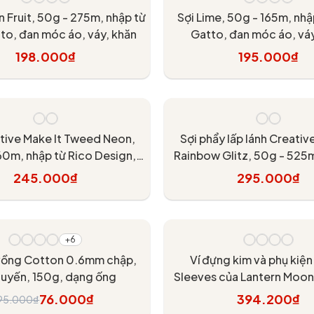
n Fruit, 50g - 275m, nhập từ
Sợi Lime, 50g - 165m, nhậ
to, đan móc áo, váy, khăn
Gatto, đan móc áo, váy
198.000₫
195.000₫
Tùy chọn
Tùy chọn
ative Make It Tweed Neon,
Sợi phẩy lấp lánh Creativ
0m, nhập từ Rico Design,
Rainbow Glitz, 50g - 525m
n móc áo, khăn, váy
Rico Design, đan móc áo, 
245.000₫
295.000₫
Tùy chọn
Tùy chọn
+6
 vồng Cotton 0.6mm chập,
Ví đựng kim và phụ kiệ
tuyến, 150g, dạng ống
Sleeves của Lantern Moon 
76.000₫
394.200₫
95.000₫