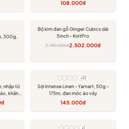
 thất
108.000₫
Tùy chọn
- 10%
Bộ kim đan gỗ Ginger Cubics dài
5inch - KnitPro
m, 300g,
2.502.000₫
2.780.000₫
Thêm vào giỏ
+22
m, nhập từ
Sợi Intense Linen - Yarnart, 50g -
áo, khăn,
175m, đan móc áo váy
0₫
145.000₫
Tùy chọn
+1