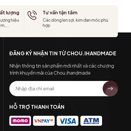
ất lượng
Tư vấn tận tâm
hương hiệu
Các dòng len sợi, kim đan móc phù
ym,...
hợp
ĐĂNG KÝ NHẬN TIN TỪ CHOU.IHANDMADE
Nhận thông tin sản phẩm mới nhất và các chương
trình khuyến mãi của Chou.ihandmade
HỖ TRỢ THANH TOÁN