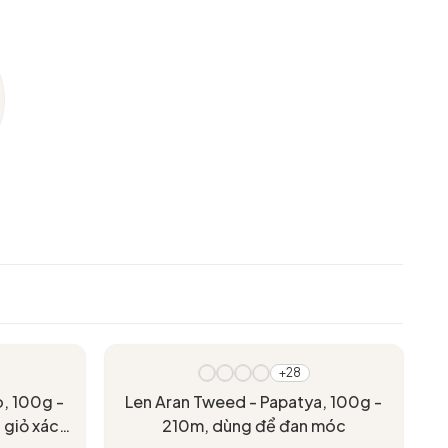
+28
, 100g -
Len Aran Tweed - Papatya, 100g -
 giỏ xách,
210m, dùng để đan móc