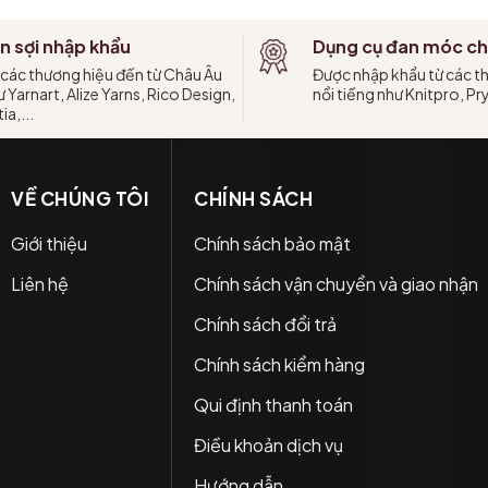
n sợi nhập khẩu
Dụng cụ đan móc ch
 các thương hiệu đến từ Châu Âu
Được nhập khẩu từ các t
 Yarnart, Alize Yarns, Rico Design,
nổi tiếng như Knitpro, Pr
ia,...
VỀ CHÚNG TÔI
CHÍNH SÁCH
Giới thiệu
Chính sách bảo mật
Liên hệ
Chính sách vận chuyển và giao nhận
Chính sách đổi trả
Chính sách kiểm hàng
Qui định thanh toán
Điều khoản dịch vụ
Hướng dẫn