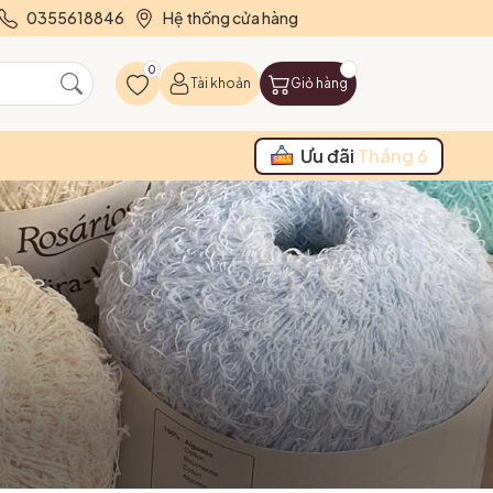
0355618846
Hệ thống cửa hàng
0
Tài khoản
Giỏ hàng
Ưu đãi
Tháng 6