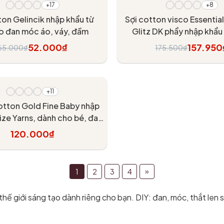
+17
+8
ton Gelincik nhập khẩu từ
Sợi cotton visco Essentia
o đan móc áo, váy, đầm
Glitz DK phẩy nhập khẩu
Design, đan móc áo, v
52.000₫
157.950
65.000₫
175.500₫
Tùy chọn
Tùy chọn
+11
otton Gold Fine Baby nhập
lize Yarns, dành cho bé, đan
móc áo, váy
120.000₫
Tùy chọn
»
1
2
3
4
thế giới sáng tạo dành riêng cho bạn. DIY: đan, móc, thắt len 