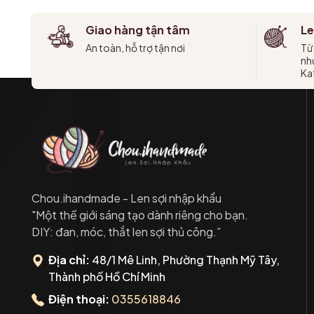
Giao hàng tận tâm
Le
An toàn, hỗ trợ tận nơi
Từ
như
Kat
Chou.ihandmade - Len sợi nhập khẩu
"Một thế giới sáng tạo dành riêng cho bạn.
DIY: đan, móc, thắt len sợi thủ công.”
Địa chỉ:
48/1 Mê Linh, Phường Thạnh Mỹ Tây,
Thành phố Hồ Chí Minh
Điện thoại:
0355618846