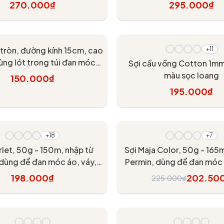
đồ dùng trang trí nội
270.000₫
295.000₫
Tùy chọn
Tùy chọn
t tròn, đường kính 15cm, cao
+11
ùng lót trong túi đan móc
Sợi cầu vồng Cotton 1m
handmade
màu sọc loang
150.000₫
195.000₫
hêm vào giỏ
Tùy chọn
- 10%
+18
+7
rlet, 50g - 150m, nhập từ
Sợi Maja Color, 50g - 165
 dùng để đan móc áo, váy,
Permin, dùng để đan móc 
khăn
váy
198.000₫
202.50
225.000₫
Tùy chọn
Tùy chọn