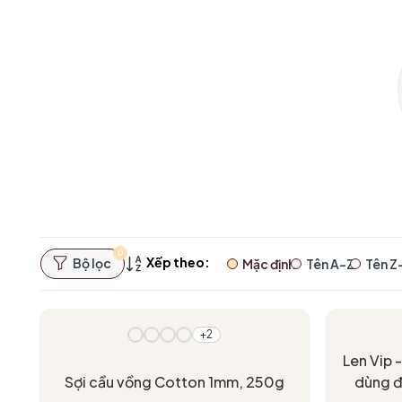
0
Xếp theo:
Bộ lọc
Mặc định
Tên A-Z
Tên Z
+2
Len Vip 
Sợi cầu vồng Cotton 1mm, 250g
dùng đ