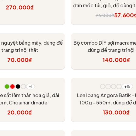
 Lantern Moon, Knitpro
đan móc túi, giỏ, đồ dùng tr
270.000₫
thất
57.600
96.000₫
Tùy chọn
Tùy chọn
 nguyệt bằng mây, dùng để
Bộ combo DIY sợi macrame 
trang trí nội thất
dùng để trang trí nội
70.000₫
140.000₫
hêm vào giỏ
Thêm vào giỏ
+1
+15
e sắt làm thân hoa giả, dài
Len loang Angora Batik -
cm, Chouihandmade
100g - 550m, dùng để 
20.000₫
130.000₫
Tùy chọn
Tùy chọn
- 10%