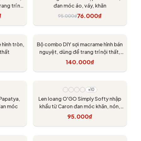
ang trí nội
đan móc áo, váy, khăn
₫
76.000₫
95.000₫
Tùy chọn
hình tròn,
Bộ combo DIY sợi macrame hình bán
 thất
nguyệt, dùng để trang trí nội thất,
Chou.ihandmade
140.000₫
Thêm vào giỏ
+10
 Papatya,
Len loang O'GO Simply Softy nhập
đan móc
khẩu từ Caron đan móc khăn, nón,
chăn, áo, váy
95.000₫
Tùy chọn
- 30%