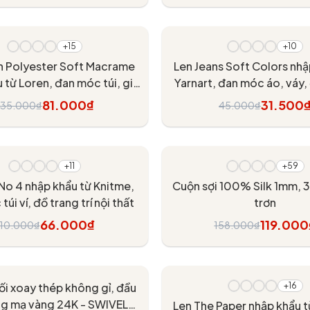
Tùy chọn
Tùy chọn
- 30%
+15
+10
n Polyester Soft Macrame
Len Jeans Soft Colors nhậ
 từ Loren, đan móc túi, giỏ
Yarnart, đan móc áo, váy
, các đồ dùng trang trí nội
thú
81.000₫
31.500
135.000₫
45.000₫
thất
Tùy chọn
Tùy chọn
- 25%
+11
+59
 No 4 nhập khẩu từ Knitme,
Cuộn sợi 100% Silk 1mm,
úi ví, đồ trang trí nội thất
trơn
66.000₫
119.000
110.000₫
158.000₫
Tùy chọn
Tùy chọn
- 40%
ối xoay thép không gỉ, đầu
+16
ng mạ vàng 24K - SWIVEL
Len The Paper nhập khẩu t