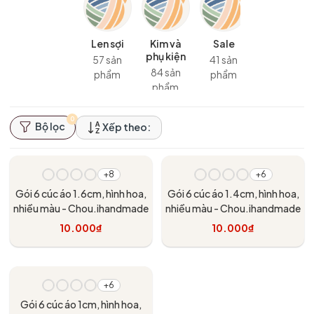
Len sợi
Kim và
Sale
phụ kiện
57 sản
41 sản
84 sản
phẩm
phẩm
phẩm
0
Bộ lọc
Xếp theo:
+8
+6
Gói 6 cúc áo 1.6cm, hình hoa,
Gói 6 cúc áo 1.4cm, hình hoa,
nhiều màu - Chou.ihandmade
nhiều màu - Chou.ihandmade
10.000₫
10.000₫
Tùy chọn
Tùy chọn
+6
Gói 6 cúc áo 1cm, hình hoa,