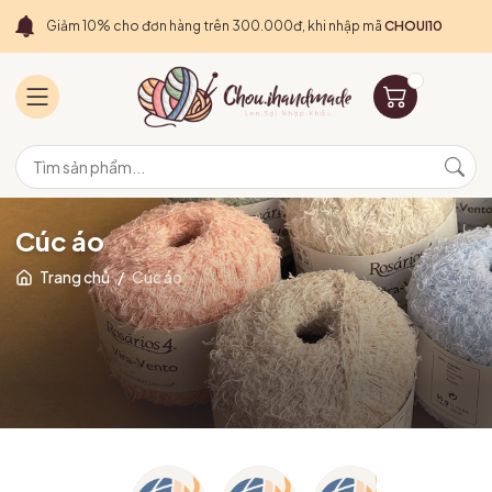
Giảm 10% cho đơn hàng trên 300.000đ, khi nhập mã
CHOUI10
Cúc áo
Trang chủ
/
Cúc áo