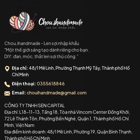
Chou.ihandmade - Len sợi nhập khẩu
"Một thế giới sáng tạo dành riêng cho bạn.
DIY: đan, móc, thắt len sợi thủ công.”
Địa chỉ:
48/1 Mê Linh, Phường Thạnh Mỹ Tây, Thành phố Hồ
Chí Minh
Điện thoại:
0355618846
Email:
chouihandmade@gmail.com
CÔNG TY TNHH SEN CAPITAL
Địa chỉ: L18-11-13, Tầng 18, Tòa nhà Vincom Center Đồng Khởi,
72 Lê Thánh Tôn, Phường Bến Nghé, Quận 1, Thành phố Hồ Chí
Minh, Việt Nam
Địa điểm kinh doanh: 48/1 Mê Linh, Phường 19, Quận Bình Thạnh,
Thành phố Hồ Chí Minh