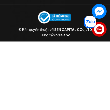
© Bản quyền thuộc về
SEN CAPITAL CO.,LTD
Liên hệ
Cung cấp bởi
Sapo