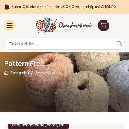
Giảm 10% cho đơn hàng trên 300.000đ, khi nhập mã
CHOUI10
Pattern Free
Trang chủ
/
Pattern Free
chou.ihandmade
cord yarn