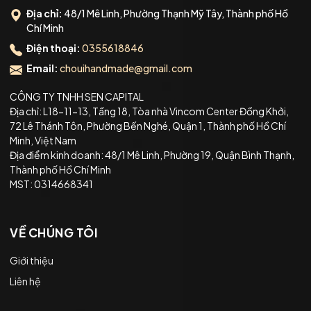
Địa chỉ:
48/1 Mê Linh, Phường Thạnh Mỹ Tây, Thành phố Hồ
Chí Minh
Điện thoại:
0355618846
Email:
chouihandmade@gmail.com
CÔNG TY TNHH SEN CAPITAL
Địa chỉ: L18-11-13, Tầng 18, Tòa nhà Vincom Center Đồng Khởi,
72 Lê Thánh Tôn, Phường Bến Nghé, Quận 1, Thành phố Hồ Chí
Minh, Việt Nam
Địa điểm kinh doanh: 48/1 Mê Linh, Phường 19, Quận Bình Thạnh,
Thành phố Hồ Chí Minh
MST: 0314668341
VỀ CHÚNG TÔI
Giới thiệu
Liên hệ