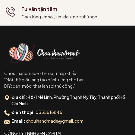
Tư vấn tận tâm
Các dòng len sợi, kim đan móc phù hợp
Chou.ihandmade - Len sợi nhập khẩu
"Một thế giới sáng tạo dành riêng cho bạn.
DIY: đan, móc, thắt len sợi thủ công.”
Địa chỉ:
48/1 Mê Linh, Phường Thạnh Mỹ Tây, Thành phố Hồ
Chí Minh
Điện thoại:
0355618846
Email:
chouihandmade@gmail.com
CÔNG TY TNHH SEN CAPITAL