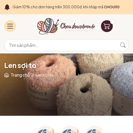
Giảm 10% cho đơn hàng trên 300.000đ, khi nhập mã
CHOUI10
Len sợi to
Trang chủ
/
Len sợi to