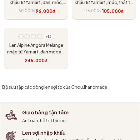
khẩu từ Yarnart, đan, móc,
khẩu từ Yarnart, móc, thắt túi
thắt túi xách, đệm
xách, đệm
96.000₫
105.000₫
160.000₫
175.000₫
Tùy chọn
Tùy chọn
+13
Len Alpine Angora Melange
nhập từ Yarnart, đan móc áo,
váy, khăn
245.000₫
Tùy chọn
Bộ sưu tập các dòng len sợi to của Chou.ihandmade.
Giao hàng tận tâm
An toàn, hỗ trợ tận nơi
Len sợi nhập khẩu