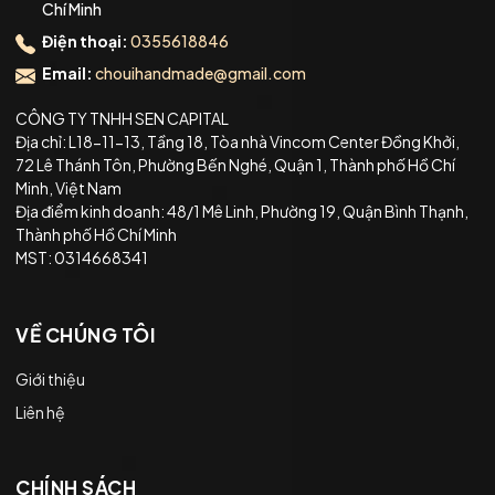
Chí Minh
Điện thoại:
0355618846
Email:
chouihandmade@gmail.com
CÔNG TY TNHH SEN CAPITAL
Địa chỉ: L18-11-13, Tầng 18, Tòa nhà Vincom Center Đồng Khởi,
72 Lê Thánh Tôn, Phường Bến Nghé, Quận 1, Thành phố Hồ Chí
Minh, Việt Nam
Địa điểm kinh doanh: 48/1 Mê Linh, Phường 19, Quận Bình Thạnh,
Thành phố Hồ Chí Minh
MST: 0314668341
VỀ CHÚNG TÔI
Giới thiệu
Liên hệ
CHÍNH SÁCH