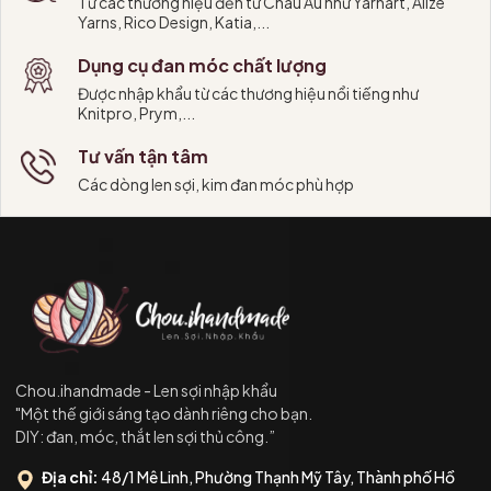
Từ các thương hiệu đến từ Châu Âu như Yarnart, Alize
Yarns, Rico Design, Katia,...
Dụng cụ đan móc chất lượng
Được nhập khẩu từ các thương hiệu nổi tiếng như
Knitpro, Prym,...
Tư vấn tận tâm
Các dòng len sợi, kim đan móc phù hợp
Chou.ihandmade - Len sợi nhập khẩu
"Một thế giới sáng tạo dành riêng cho bạn.
DIY: đan, móc, thắt len sợi thủ công.”
Địa chỉ:
48/1 Mê Linh, Phường Thạnh Mỹ Tây, Thành phố Hồ