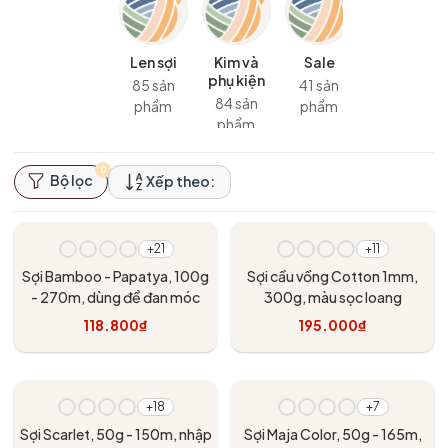
Len sợi
Kim và
Sale
phụ kiện
85 sản
41 sản
84 sản
phẩm
phẩm
phẩm
0
Bộ lọc
Xếp theo:
+21
+11
Sợi Bamboo - Papatya, 100g
Sợi cầu vồng Cotton 1mm,
- 270m, dùng để đan móc
300g, màu sọc loang
118.800₫
195.000₫
Tùy chọn
Tùy chọn
- 10%
+18
+7
Sợi Scarlet, 50g - 150m, nhập
Sợi Maja Color, 50g - 165m,