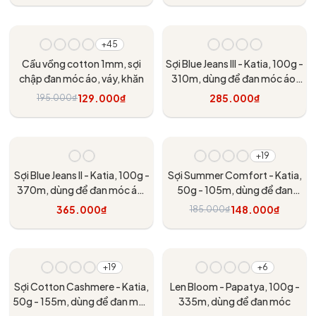
Tùy chọn
Tùy chọn
- 34%
+45
Cầu vồng cotton 1mm, sợi
Sợi Blue Jeans III - Katia, 100g -
chập đan móc áo, váy, khăn
310m, dùng để đan móc áo,
khăn
129.000₫
285.000₫
195.000₫
Tùy chọn
Tùy chọn
- 20%
+19
Sợi Blue Jeans II - Katia, 100g -
Sợi Summer Comfort - Katia,
370m, dùng để đan móc áo,
50g - 105m, dùng để đan
khăn
móc áo, khăn
365.000₫
148.000₫
185.000₫
Tùy chọn
Tùy chọn
+19
+6
Sợi Cotton Cashmere - Katia,
Len Bloom - Papatya, 100g -
50g - 155m, dùng để đan móc
335m, dùng để đan móc
áo, khăn, nón