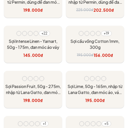
từ Permin, dùng để đan móc
nhập từ Permin, dùng để đan
áo, váy, khăn
móc áo, khăn, váy
198.000₫
202.500₫
225.000₫
Tùy chọn
Tùy chọn
- 20%
+22
+19
Sợi Intense Linen - Yarnart,
Sợi cầu vồng Cotton 1mm,
50g - 175m, đan móc áo váy
300g
145.000₫
156.000₫
195.000₫
Tùy chọn
Tùy chọn
Sợi Passion Fruit, 50g - 275m,
Sợi Lime, 50g - 165m, nhập từ
nhập từ Lana Gatto, đan móc
Lana Gatto, đan móc áo, váy,
áo, váy, khăn
khăn
198.000₫
195.000₫
Tùy chọn
Tùy chọn
+1
+5