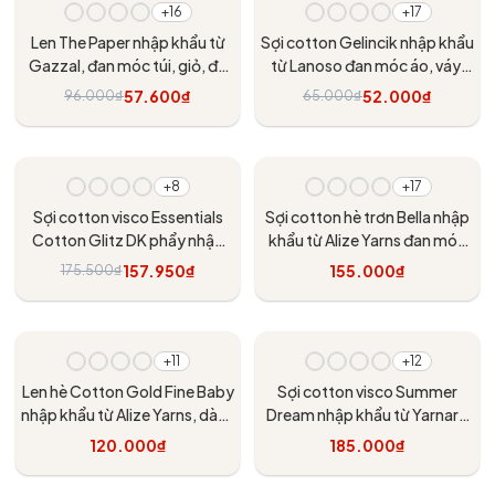
- 40%
- 20%
+16
+17
Len The Paper nhập khẩu từ
Sợi cotton Gelincik nhập khẩu
Gazzal, đan móc túi, giỏ, đồ
từ Lanoso đan móc áo, váy,
dùng trang trí nội thất
đầm
57.600₫
52.000₫
96.000₫
65.000₫
Tùy chọn
Tùy chọn
- 10%
+8
+17
Sợi cotton visco Essentials
Sợi cotton hè trơn Bella nhập
Cotton Glitz DK phẩy nhập
khẩu từ Alize Yarns đan móc
khẩu từ Rico Design, đan móc
áo, váy, khăn hè, mềm mại và
157.950₫
155.000₫
175.500₫
áo, váy, đầm
mát
Tùy chọn
Tùy chọn
+11
+12
Len hè Cotton Gold Fine Baby
Sợi cotton visco Summer
nhập khẩu từ Alize Yarns, dành
Dream nhập khẩu từ Yarnart,
cho bé, đan móc áo, váy
đan móc áo, váy, khăn
120.000₫
185.000₫