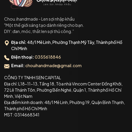
Chou.ihandmade - Len sợi nhập khẩu
"Một thế giới sáng tạo dành riêng cho bạn.
DIY: đan, móc, thắt len sợi thủ công.”
Địa chỉ:
48/1 Mê Linh, Phường Thạnh Mỹ Tây, Thành phố Hồ
Chí Minh
Điện thoại:
0355618846
Email:
chouihandmade@gmail.com
CÔNG TY TNHH SEN CAPITAL
Địa chỉ: L18-11-13, Tầng 18, Tòa nhà Vincom Center Đồng Khởi,
72 Lê Thánh Tôn, Phường Bến Nghé, Quận 1, Thành phố Hồ Chí
Minh, Việt Nam
Địa điểm kinh doanh: 48/1 Mê Linh, Phường 19, Quận Bình Thạnh,
Thành phố Hồ Chí Minh
MST: 0314668341