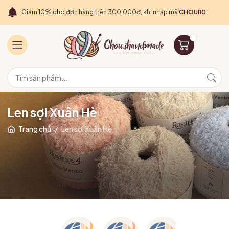
Giảm 10% cho đơn hàng trên 300.000đ, khi nhập mã
CHOUI10
Len sợi Xuân Hè
Trang chủ
/
Len sợi Xuân Hè