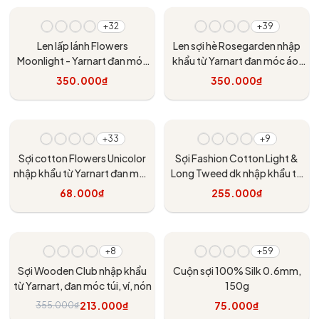
Tùy chọn
Tùy chọn
+32
+39
Len lấp lánh Flowers
Len sợi hè Rosegarden nhập
Moonlight - Yarnart đan móc
khẩu từ Yarnart đan móc áo,
áo, váy, khăn tam giác, áo
váy, khăn quàng
350.000₫
350.000₫
khoác
Tùy chọn
Tùy chọn
+33
+9
Sợi cotton Flowers Unicolor
Sợi Fashion Cotton Light &
nhập khẩu từ Yarnart đan móc
Long Tweed dk nhập khẩu từ
áo, váy, khăn
Rico Design
68.000₫
255.000₫
Tùy chọn
Tùy chọn
- 40%
+8
+59
Sợi Wooden Club nhập khẩu
Cuộn sợi 100% Silk 0.6mm,
từ Yarnart, đan móc túi, ví, nón
150g
213.000₫
75.000₫
355.000₫