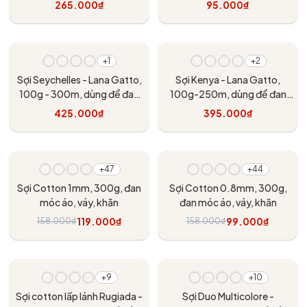
265.000₫
95.000₫
Tùy chọn
Tùy chọn
+1
+2
Sợi Seychelles - Lana Gatto,
Sợi Kenya - Lana Gatto,
100g - 300m, dùng để đan
100g-250m, dùng để đan
móc
móc
425.000₫
395.000₫
Tùy chọn
Tùy chọn
- 25%
- 37%
+47
+44
Sợi Cotton 1mm, 300g, đan
Sợi Cotton 0.8mm, 300g,
móc áo, váy, khăn
đan móc áo, váy, khăn
119.000₫
99.000₫
158.000₫
158.000₫
Tùy chọn
Tùy chọn
- 20%
- 20%
+9
+10
Sợi cotton lấp lánh Rugiada -
Sợi Duo Multicolore -