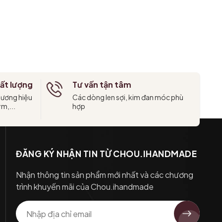
ất lượng
Tư vấn tận tâm
hương hiệu
Các dòng len sợi, kim đan móc phù
ym,...
hợp
ĐĂNG KÝ NHẬN TIN TỪ CHOU.IHANDMADE
Nhận thông tin sản phẩm mới nhất và các chương
trình khuyến mãi của Chou.ihandmade