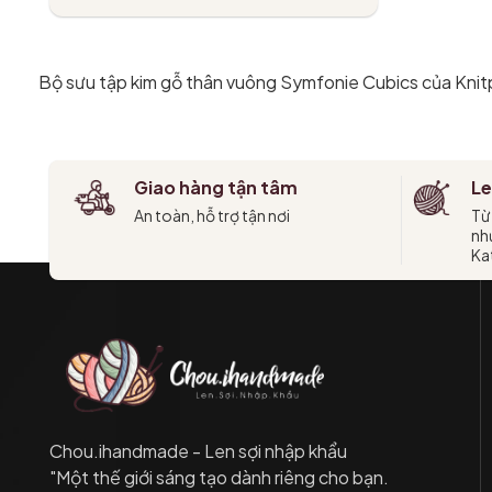
Thêm vào giỏ
Bộ sưu tập kim gỗ thân vuông Symfonie Cubics của Knit
Giao hàng tận tâm
Le
An toàn, hỗ trợ tận nơi
Từ
như
Kat
Chou.ihandmade - Len sợi nhập khẩu
"Một thế giới sáng tạo dành riêng cho bạn.