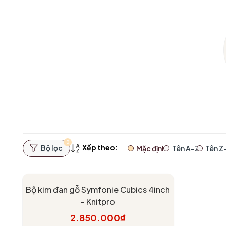
0
Xếp theo:
Bộ lọc
Mặc định
Tên A-Z
Tên Z
Bộ kim đan gỗ Symfonie Cubics 4inch
- Knitpro
2.850.000₫