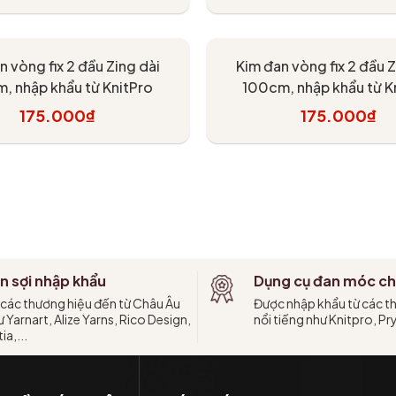
Tùy chọn
Tùy chọn
n vòng fix 2 đầu Zing dài
Kim đan vòng fix 2 đầu Z
, nhập khẩu từ KnitPro
100cm, nhập khẩu từ K
175.000₫
175.000₫
Tùy chọn
Tùy chọn
n sợi nhập khẩu
Dụng cụ đan móc ch
 các thương hiệu đến từ Châu Âu
Được nhập khẩu từ các t
 Yarnart, Alize Yarns, Rico Design,
nổi tiếng như Knitpro, Pr
ia,...