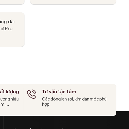
Tùy chọn
ing dài
nitPro
ất lượng
Tư vấn tận tâm
hương hiệu
Các dòng len sợi, kim đan móc phù
ym,...
hợp