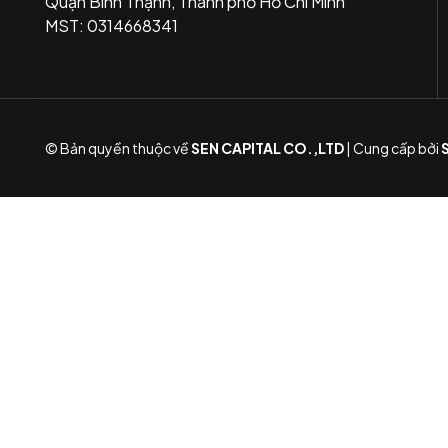
Quận Bình Thạnh, Thành phố Hồ Chí Minh
MST: 0314668341
© Bản quyền thuộc về
SEN CAPITAL CO.,LTD
|
Cung cấp bởi