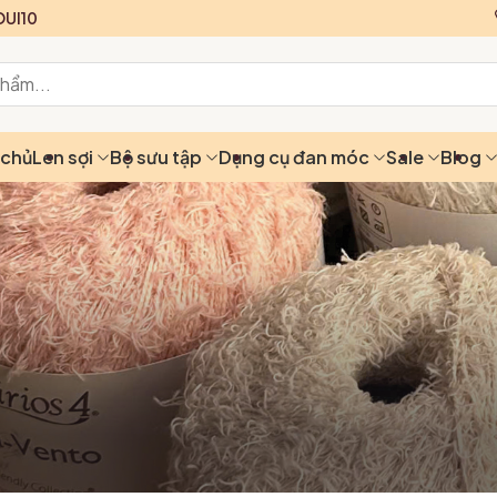
UI10
 chủ
Len sợi
Bộ sưu tập
Dụng cụ đan móc
Sale
Blog