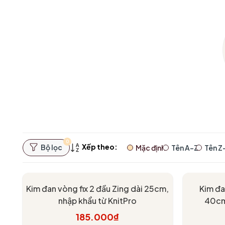
0
Xếp theo:
Bộ lọc
Mặc định
Tên A-Z
Tên Z
Kim đan vòng fix 2 đầu Zing dài 25cm,
Kim đa
nhập khẩu từ KnitPro
40cm,
185.000₫