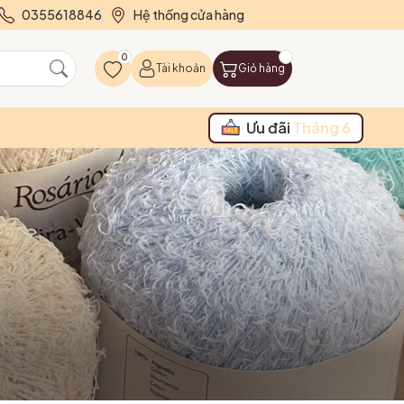
0355618846
Hệ thống cửa hàng
0
Tài khoản
Giỏ hàng
Ưu đãi
Tháng 6