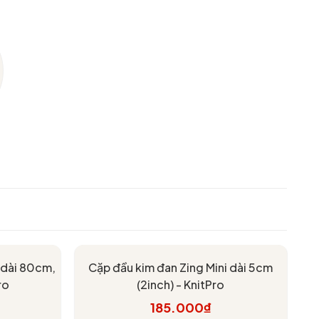
g dài 80cm,
Cặp đầu kim đan Zing Mini dài 5cm
ro
(2inch) - KnitPro
185.000₫