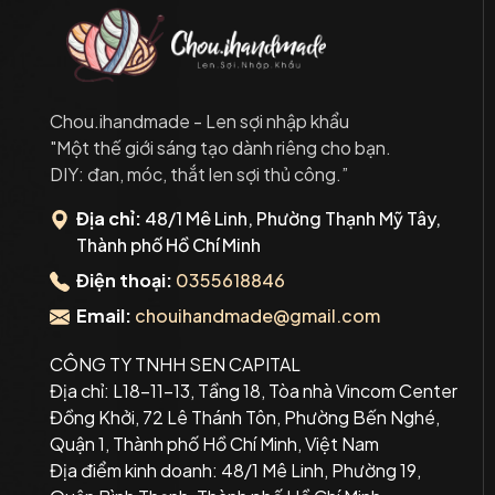
Chou.ihandmade - Len sợi nhập khẩu
"Một thế giới sáng tạo dành riêng cho bạn.
DIY: đan, móc, thắt len sợi thủ công.”
Địa chỉ:
48/1 Mê Linh, Phường Thạnh Mỹ Tây,
Thành phố Hồ Chí Minh
Điện thoại:
0355618846
Email:
chouihandmade@gmail.com
CÔNG TY TNHH SEN CAPITAL
Địa chỉ: L18-11-13, Tầng 18, Tòa nhà Vincom Center
Đồng Khởi, 72 Lê Thánh Tôn, Phường Bến Nghé,
Quận 1, Thành phố Hồ Chí Minh, Việt Nam
Địa điểm kinh doanh: 48/1 Mê Linh, Phường 19,