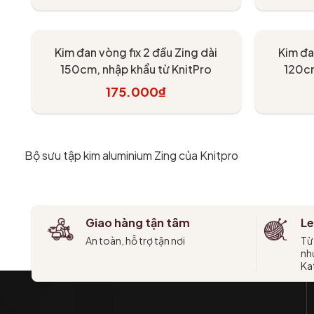
Tùy chọn
Kim đan vòng fix 2 đầu Zing dài
Kim đa
150cm, nhập khẩu từ KnitPro
120cm
175.000₫
Tùy chọn
Bộ sưu tập kim aluminium Zing của Knitpro
Giao hàng tận tâm
Le
An toàn, hỗ trợ tận nơi
Từ
như
Kat