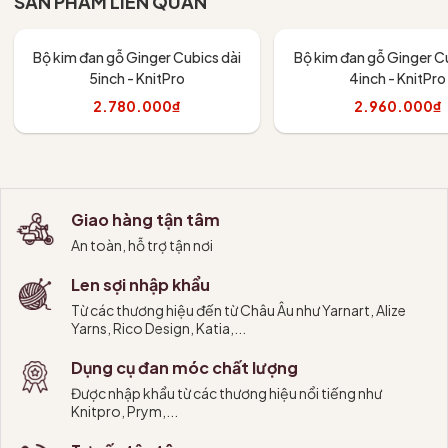
SẢN PHẨM LIÊN QUAN
Bộ kim đan gỗ Ginger Cubics dài
Bộ kim đan gỗ Ginger Cu
5inch - KnitPro
4inch - KnitPro
2.780.000₫
2.960.000₫
Thêm vào giỏ
Thêm vào giỏ
Giao hàng tận tâm
An toàn, hỗ trợ tận nơi
Len sợi nhập khẩu
Từ các thương hiệu đến từ Châu Âu như Yarnart, Alize
Yarns, Rico Design, Katia,...
Dụng cụ đan móc chất lượng
Được nhập khẩu từ các thương hiệu nổi tiếng như
Knitpro, Prym,...