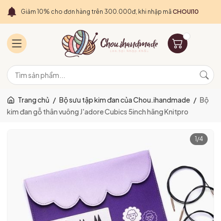
Giảm 10% cho đơn hàng trên 300.000đ, khi nhập mã
CHOUI10
Trang chủ
/
Bộ sưu tập kim đan của Chou.ihandmade
/
Bộ
kim đan gỗ thân vuông J'adore Cubics 5inch hãng Knitpro
1
/
4