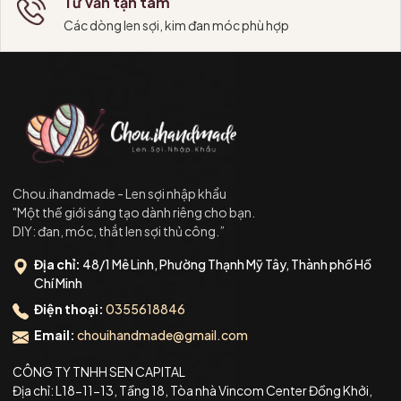
Tư vấn tận tâm
Các dòng len sợi, kim đan móc phù hợp
Chou.ihandmade - Len sợi nhập khẩu
"Một thế giới sáng tạo dành riêng cho bạn.
DIY: đan, móc, thắt len sợi thủ công.”
Địa chỉ:
48/1 Mê Linh, Phường Thạnh Mỹ Tây, Thành phố Hồ
Chí Minh
Điện thoại:
0355618846
Email:
chouihandmade@gmail.com
CÔNG TY TNHH SEN CAPITAL
Địa chỉ: L18-11-13, Tầng 18, Tòa nhà Vincom Center Đồng Khởi,