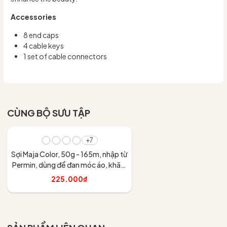
Accessories
8 end caps
4 cable keys
1 set of cable connectors
CÙNG BỘ SƯU TẬP
+7
Sợi Maja Color, 50g - 165m, nhập từ
Permin, dùng để đan móc áo, khăn,
váy
225.000₫
Tùy chọn