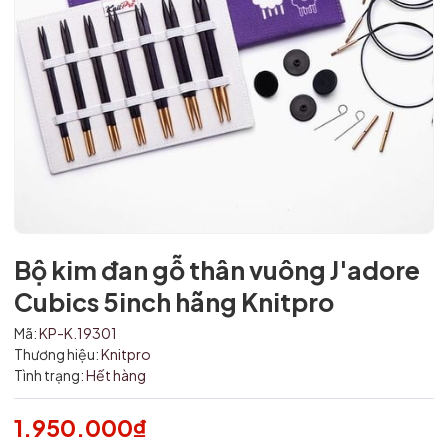
Mã giảm giá:
Bộ kim đan gỗ thân vuông J'adore
Cubics 5inch hãng Knitpro
Ngày hết hạn:
Mã:
KP-K.19301
Điều kiện:
Thương hiệu:
Knitpro
Tình trạng:
Hết hàng
1.950.000₫