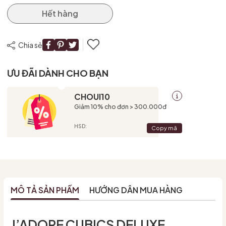
Hết hàng
Chia sẻ
ƯU ĐÃI DÀNH CHO BẠN
CHOUI10
Giảm 10% cho đơn > 300.000đ
HSD:
Copy mã
MÔ TẢ SẢN PHẨM
HƯỚNG DẪN MUA HÀNG
J’ADORE CUBICS DELUXE