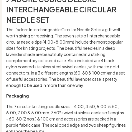
INTERCHANGEABLE CIRCULAR
NEEDLE SET
The J’adore Interchangeable Circular Needle Set is a gift well
worth giving or receiving. The seven sets of interchangeable
circular needle tips (4.00-8.00mm) include the most popular
sizes for knitting projects. The beautiful needles in a deep
lavender shade are beautifully contained in a striking
complementary coloured case. Also included are 4 black
nylon covered stainless steel swivel cables, with matte gold
connectors, in a 3 different lengths (60, 80 & 100 cm)and a set
of useful accessories. The beautiful lavender case is pretty
enough to be used in more than one way.
Packaging
The 7 circular knitting needle sizes – 4.00, 4.50, 5.00, 5.50,
6.00, 7.00 & 8.00 mm, 360° swivel stainless cables of lengths
- 60, 80 (2 nos.) & 100 cm and accessories are packed in a
purple fabric case. The scalloped edge and two sheep figurines
enhance the beauty.