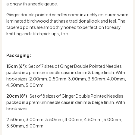
along with a needle gauge.
Ginger double pointed needles come in a richly coloured warm
laminated birchwood that has a traditional look and feel. The
tapered points are smoothly honed to perfection for easy
knitting and stitch pick ups, too!
Packaging:
15cm (6"):
Set of 7 sizes of Ginger Double Pointed Needles
packed in a premium needle case in denim & beige finish. With
hook sizes: 2.00mm, 2.50mm, 3.00mm, 3.50mm, 4.00mm,
4.50mm, 5.00mm.
20cm (8"):
Set of 8 sizes of Ginger Double Pointed Needles
packed in a premium needle case in denim & beige finish. With
hook sizes:
2.50mm, 3.00mm, 3.50mm, 4.00mm, 4.50mm, 5.00mm,
5.50mm, 6.00mm.