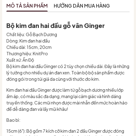
MÔ TẢ SẢN PHẨM
HƯỚNG DẪN MUA HÀNG
Bộ kim đan hai đầu gỗ vân Ginger
Chất liệu: Gỗ Bạch Dương
Dòng: Kim đan hai đầu
Chiều dài: 15cm, 20cm
Thương hiệu: KnitPro
Xuất xứ: Ấn Độ
Bộ kim đan hai đầu Ginger có 2 tùy chọn chiều dài. Đây là những
lý tưởng cho nhiều dự án đan xen. Toàn bộ bộ sản phẩm được
đóng gói trong túi giả da cùng với thước đo kim.
Kim đan hai đầu Ginger được làm từ gỗ bạch dương nhiều lớp
ấm áp, có màu sắc đa dạng, mang lại cảm giác và hình dáng
truyền thống. Các mũi nhọn được mài nhẵn đến mức hoàn hảo
để dễ dàng đan và lấy mũi khâu!
Bao bì:
15cm (6"): Bộ gồm 7 kích cỡ kim đan 2 đầu Ginger được đóng