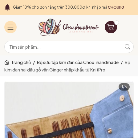
Giảm 10% cho đơn hàng trên 300.000đ, khi nhập mã
CHOUI10
Trang chủ
/
Bộ sưu tập kim đan của Chou.ihandmade
/
Bộ
kim đan hai đầu gỗ vân Ginger nhập khẩu từ KnitPro
1
/
5