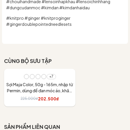
#chouihandmade #lensoinhapkhau #lensoichinhhang
#dungcudanmoc #kimdan #kimdanhaidau
#knitpro #ginger #knitproginger
#gingerdoublepointedneedlesets
CÙNG BỘ SƯU TẬP
- 10%
+7
Sợi Maja Color, 50g - 165m, nhập từ
Permin, dùng để đan móc áo, khăn,
váy
202.500₫
225.000₫
Tùy chọn
SẢN PHẨM LIÊN QUAN