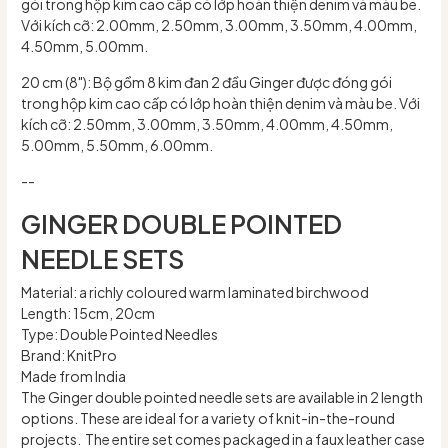
gói trong hộp kim cao cấp có lớp hoàn thiện denim và màu be.
Với kích cỡ: 2.00mm, 2.50mm, 3.00mm, 3.50mm, 4.00mm,
4.50mm, 5.00mm.
20 cm (8"): Bộ gồm 8 kim đan 2 đầu Ginger được đóng gói
trong hộp kim cao cấp có lớp hoàn thiện denim và màu be. Với
kích cỡ: 2.50mm, 3.00mm, 3.50mm, 4.00mm, 4.50mm,
5.00mm, 5.50mm, 6.00mm.
--
GINGER DOUBLE POINTED
NEEDLE SETS
Material: a richly coloured warm laminated birchwood
Length: 15cm, 20cm
Type: Double Pointed Needles
Brand: KnitPro
Made from India
The Ginger double pointed needle sets are available in 2 length
options. These are ideal for a variety of knit-in-the-round
projects. The entire set comes packaged in a faux leather case