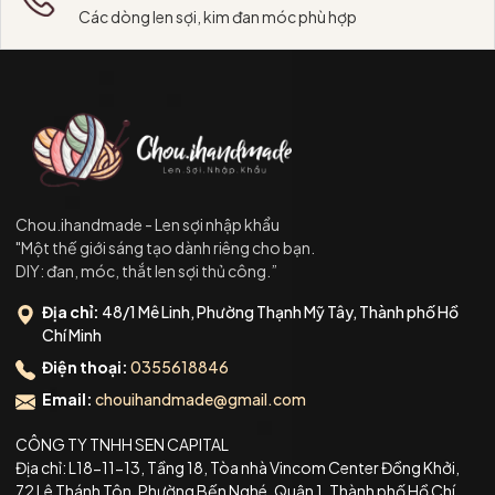
Các dòng len sợi, kim đan móc phù hợp
Chou.ihandmade - Len sợi nhập khẩu
"Một thế giới sáng tạo dành riêng cho bạn.
DIY: đan, móc, thắt len sợi thủ công.”
Địa chỉ:
48/1 Mê Linh, Phường Thạnh Mỹ Tây, Thành phố Hồ
Chí Minh
Điện thoại:
0355618846
Email:
chouihandmade@gmail.com
CÔNG TY TNHH SEN CAPITAL
Địa chỉ: L18-11-13, Tầng 18, Tòa nhà Vincom Center Đồng Khởi,
72 Lê Thánh Tôn, Phường Bến Nghé, Quận 1, Thành phố Hồ Chí