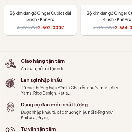
- 10%
- 10%
Bộ kim đan gỗ Ginger Cubics dài
Bộ kim đan gỗ Ginger Cu
5inch - KnitPro
4inch - KnitPro
2.502.000₫
2.664.
2.780.000₫
2.960.000₫
Thêm vào giỏ
Thêm vào giỏ
Giao hàng tận tâm
An toàn, hỗ trợ tận nơi
Len sợi nhập khẩu
Từ các thương hiệu đến từ Châu Âu như Yarnart, Alize
Yarns, Rico Design, Katia,...
Dụng cụ đan móc chất lượng
Được nhập khẩu từ các thương hiệu nổi tiếng như
Knitpro, Prym,...
Tư vấn tận tâm