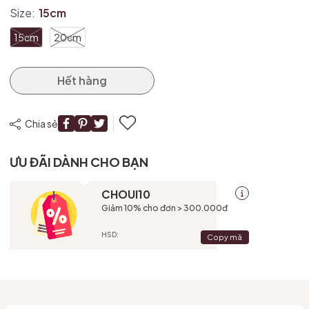
Size:
15cm
Điều kiện:
15cm
20cm
Hết hàng
Chia sẻ
ƯU ĐÃI DÀNH CHO BẠN
CHOUI10
Giảm 10% cho đơn > 300.000đ
HSD:
Copy mã