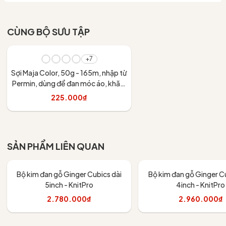
CÙNG BỘ SƯU TẬP
+7
Sợi Maja Color, 50g - 165m, nhập từ
Permin, dùng để đan móc áo, khăn,
váy
225.000₫
Tùy chọn
SẢN PHẨM LIÊN QUAN
Bộ kim đan gỗ Ginger Cubics dài
Bộ kim đan gỗ Ginger Cu
5inch - KnitPro
4inch - KnitPro
2.780.000₫
2.960.000₫
Thêm vào giỏ
Thêm vào giỏ