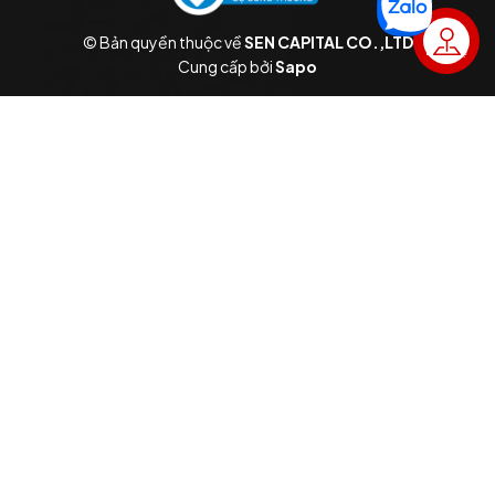
© Bản quyền thuộc về
SEN CAPITAL CO.,LTD
Liên hệ
Cung cấp bởi
Sapo