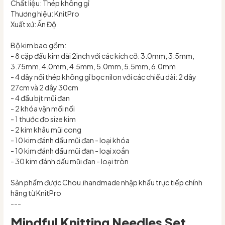
Chất liệu: Thép không gỉ
Thương hiệu: KnitPro
Xuất xứ: Ấn Độ
Bộ kim bao gồm:
- 8 cặp đầu kim dài 2inch với các kích cỡ: 3.0mm, 3.5mm,
3.75mm, 4.0mm, 4.5mm, 5.0mm, 5.5mm, 6.0mm
- 4 dây nối thép không gỉ bọc nilon với các chiều dài: 2 dây
27cm và 2 dây 30cm
- 4 đầu bịt mũi đan
- 2 khóa vặn mối nối
- 1 thước đo size kim
- 2 kim khâu mũi cong
- 10 kim đánh dấu mũi đan - loại khóa
- 10 kim đánh dấu mũi đan - loại xoắn
- 30 kim đánh dấu mũi đan - loại tròn
Sản phẩm được Chou.ihandmade nhập khẩu trực tiếp chính
hãng từ KnitPro
---
Mindful Knitting Needles Set