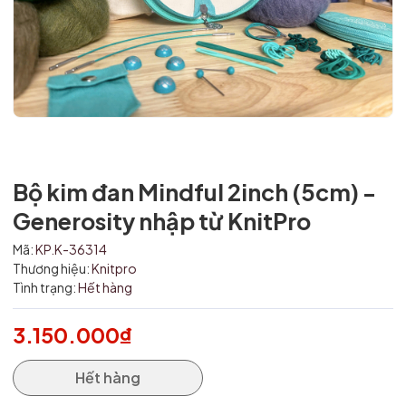
Bộ kim đan Mindful 2inch (5cm) -
Generosity nhập từ KnitPro
Mã:
KP.K-36314
Thương hiệu:
Knitpro
Mã giảm giá:
Tình trạng:
Hết hàng
Ngày hết hạn:
3.150.000₫
Điều kiện:
Hết hàng