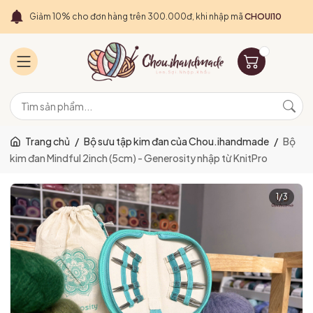
Giảm 10% cho đơn hàng trên 300.000đ, khi nhập mã
CHOUI10
Trang chủ
/
Bộ sưu tập kim đan của Chou.ihandmade
/
Bộ
kim đan Mindful 2inch (5cm) - Generosity nhập từ KnitPro
1
/
3