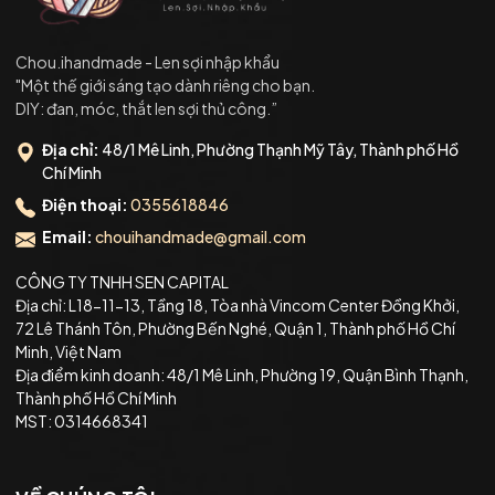
Chou.ihandmade - Len sợi nhập khẩu
"Một thế giới sáng tạo dành riêng cho bạn.
DIY: đan, móc, thắt len sợi thủ công.”
Địa chỉ:
48/1 Mê Linh, Phường Thạnh Mỹ Tây, Thành phố Hồ
Chí Minh
Điện thoại:
0355618846
Email:
chouihandmade@gmail.com
CÔNG TY TNHH SEN CAPITAL
Địa chỉ: L18-11-13, Tầng 18, Tòa nhà Vincom Center Đồng Khởi,
72 Lê Thánh Tôn, Phường Bến Nghé, Quận 1, Thành phố Hồ Chí
Minh, Việt Nam
Địa điểm kinh doanh: 48/1 Mê Linh, Phường 19, Quận Bình Thạnh,
Thành phố Hồ Chí Minh
MST: 0314668341