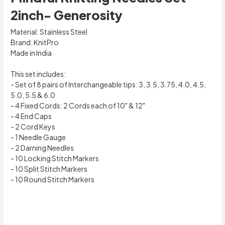
2inch- Generosity
Material: Stainless Steel
Brand: KnitPro
Made in India
This set includes:
- Set of 8 pairs of Interchangeable tips: 3, 3.5, 3.75, 4.0, 4.5,
5.0, 5.5 & 6.0
- 4 Fixed Cords: 2 Cords each of 10" & 12"
- 4 End Caps
- 2 Cord Keys
- 1 Needle Gauge
- 2 Darning Needles
- 10 Locking Stitch Markers
- 10 Split Stitch Markers
- 10 Round Stitch Markers