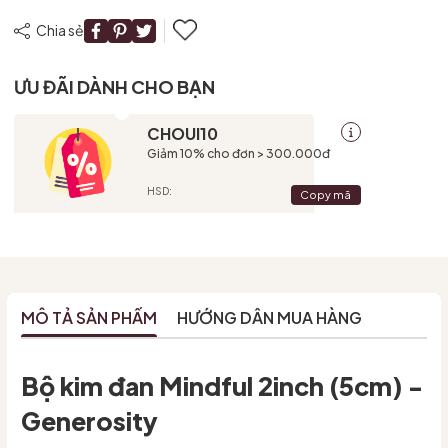
Chia sẻ
ƯU ĐÃI DÀNH CHO BẠN
CHOUI10
Giảm 10% cho đơn > 300.000đ
HSD:
Copy mã
MÔ TẢ SẢN PHẨM
HƯỚNG DẪN MUA HÀNG
Bộ kim đan Mindful 2inch (5cm) -
Generosity