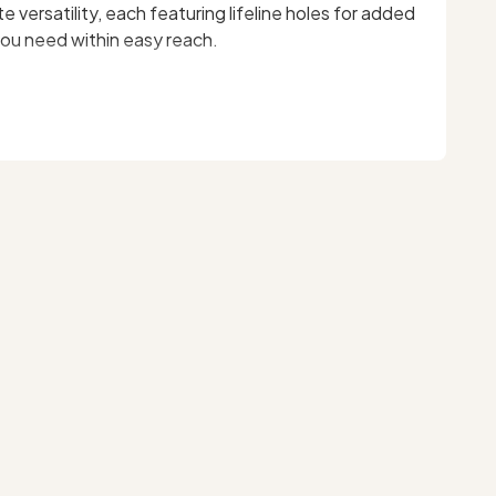
versatility, each featuring lifeline holes for added
you need within easy reach.
king Stitch Markers, 10 Split Stitch Markers, 30