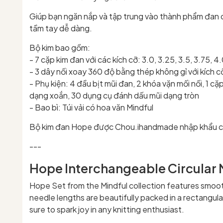
Giúp bạn ngăn nắp và tập trung vào thành phẩm đan củ
tầm tay dễ dàng.
Bộ kim bao gồm:
- 7 cặp kim đan với các kích cỡ: 3.0, 3.25, 3.5,
- 3 dây nối xoay 360 độ bằng thép không gỉ với kích 
- Phụ kiện: 4 đầu bịt mũi đan, 2 khóa vặn mối nối, 1 c
dạng xoắn, 30 dụng cụ đánh dấu mũi dạng tròn
- Bao bì: Túi vải có hoa văn Mindful
Bộ kim đan Hope được Chou.ihandmade nhập khẩu chí
---
Hope Interchangeable Circular 
Hope Set from the Mindful collection features smooth
needle lengths are beautifully packed in a rectangular
sure to spark joy in any knitting enthusiast.