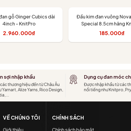
đan gỗ Ginger Cubics dài
Đầu kim đan vuông Nova
4inch - KnitPro
Special 8.5cm hãng Kn
2.960.000₫
185.000₫
hêm vào giỏ
Tùy chọn
n sợi nhập khẩu
Dụng cụ đan móc ch
 các thương hiệu đến từ Châu Âu
Được nhập khẩu từ các t
 Yarnart, Alize Yarns, Rico Design,
nổi tiếng như Knitpro, Pr
ia,...
VỀ CHÚNG TÔI
CHÍNH SÁCH
Giới thiệu
Chính sách bảo mật