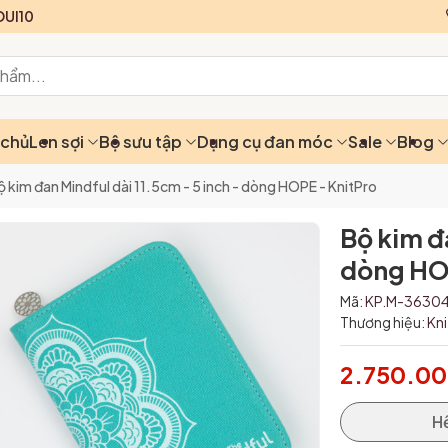
UI10
 chủ
Len sợi
Bộ sưu tập
Dụng cụ đan móc
Sale
Blog
ộ kim đan Mindful dài 11.5cm - 5 inch - dòng HOPE - KnitPro
Bộ kim đa
dòng HOP
Mã:
KP.M-3630
Thương hiệu:
Kn
2.750.0
H