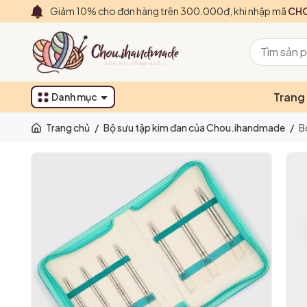
Giảm 10% cho đơn hàng trên 300.000đ, khi nhập mã
CHO
Trang
Danh mục
Trang chủ
/
Bộ sưu tập kim đan của Chou.ihandmade
/
B