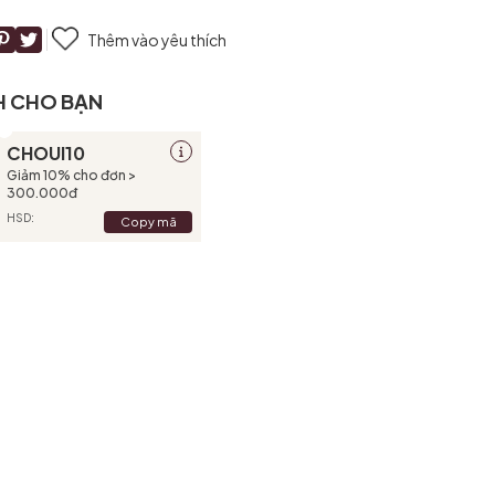
Thêm vào yêu thích
H CHO BẠN
CHOUI10
Giảm 10% cho đơn >
300.000đ
HSD:
Copy mã