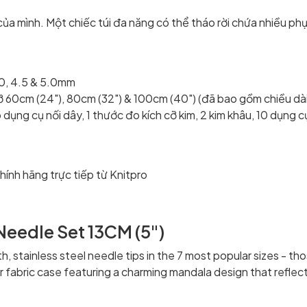
a mình. Một chiếc túi đa năng có thể tháo rời chứa nhiều phụ
 3.75, 4.0, 4.5 & 5.0mm
cỡ 60cm (24"), 80cm (32") & 100cm (40") (đã bao gồm chiều dài
ặp dụng cụ nối dây, 1 thước đo kích cỡ kim, 2 kim khâu, 10 dụn
nh hãng trực tiếp từ Knitpro
Needle Set 13CM (5")
, stainless steel needle tips in the 7 most popular sizes - t
 fabric case featuring a charming mandala design that reflects