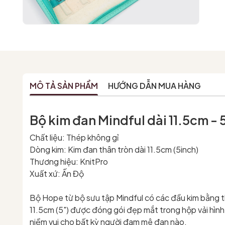
MÔ TẢ SẢN PHẨM
HƯỚNG DẪN MUA HÀNG
Bộ kim đan Mindful dài 11.5cm -
Chất liệu: Thép không gỉ
Dòng kim: Kim đan thân tròn dài 11.5cm (5inch)
Thương hiệu: KnitPro
Xuất xứ: Ấn Độ
Bộ Hope từ bộ sưu tập Mindful có các đầu kim bằng thé
11.5cm (5") được đóng gói đẹp mắt trong hộp vải hình
niềm vui cho bất kỳ người đam mê đan nào.