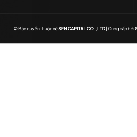
© Bản quyền thuộc về
SEN CAPITAL CO.,LTD
|
Cung cấp bởi