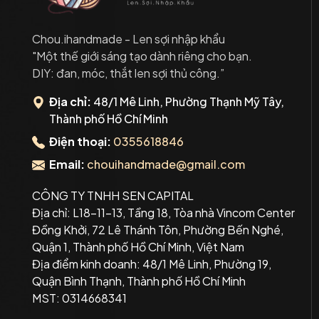
Chou.ihandmade - Len sợi nhập khẩu
"Một thế giới sáng tạo dành riêng cho bạn.
DIY: đan, móc, thắt len sợi thủ công.”
Địa chỉ:
48/1 Mê Linh, Phường Thạnh Mỹ Tây,
Thành phố Hồ Chí Minh
Điện thoại:
0355618846
Email:
chouihandmade@gmail.com
CÔNG TY TNHH SEN CAPITAL
Địa chỉ: L18-11-13, Tầng 18, Tòa nhà Vincom Center
Đồng Khởi, 72 Lê Thánh Tôn, Phường Bến Nghé,
Quận 1, Thành phố Hồ Chí Minh, Việt Nam
Địa điểm kinh doanh: 48/1 Mê Linh, Phường 19,
Quận Bình Thạnh, Thành phố Hồ Chí Minh
MST: 0314668341