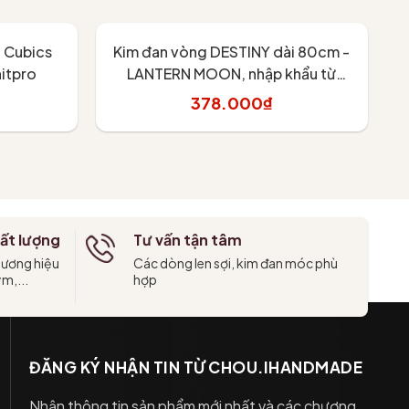
 Cubics
Kim đan vòng DESTINY dài 80cm -
Đ
itpro
LANTERN MOON, nhập khẩu từ
KnitPro
378.000₫
Tùy chọn
ất lượng
Tư vấn tận tâm
hương hiệu
Các dòng len sợi, kim đan móc phù
ym,...
hợp
ĐĂNG KÝ NHẬN TIN TỪ CHOU.IHANDMADE
Nhận thông tin sản phẩm mới nhất và các chương