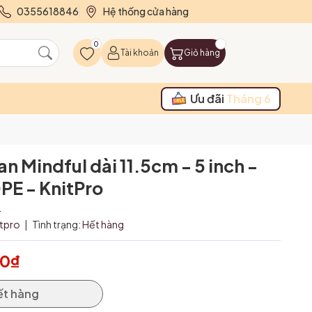
0355618846
Hệ thống cửa hàng
0
Tài khoản
Giỏ hàng
Ưu đãi
Tháng 6
n Mindful dài 11.5cm - 5 inch -
E - KnitPro
4
itpro
|
Tình trạng:
Hết hàng
00₫
ết hàng