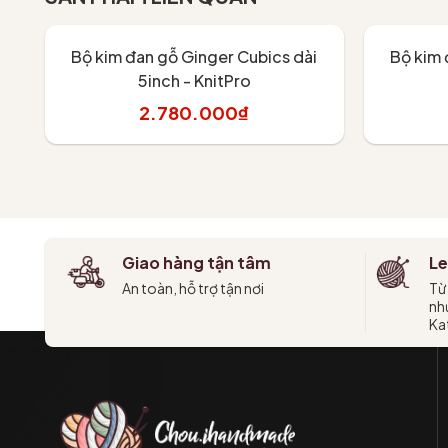
Bộ kim đan gỗ Ginger Cubics dài
Bộ kim 
5inch - KnitPro
2.780.000₫
Thêm vào giỏ
T
Giao hàng tận tâm
Le
An toàn, hỗ trợ tận nơi
Từ
như
Kat