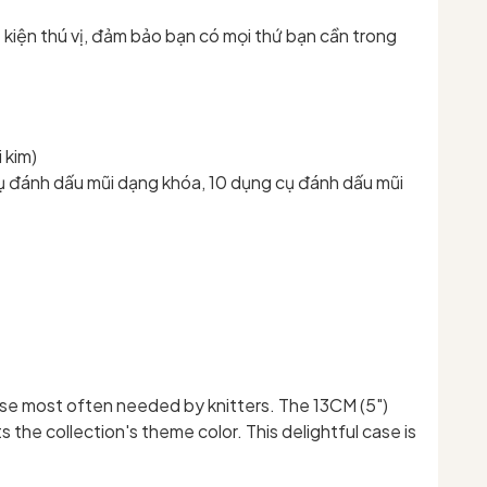
 kiện thú vị, đảm bảo bạn có mọi thứ bạn cần trong
 kim)
g cụ đánh dấu mũi dạng khóa, 10 dụng cụ đánh dấu mũi
hose most often needed by knitters. The 13CM (5")
 the collection's theme color. This delightful case is