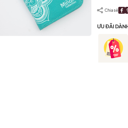
Chia sẻ
ƯU ĐÃI DÀN
Mã giảm giá:
Ngày hết hạn:
Điều kiện: