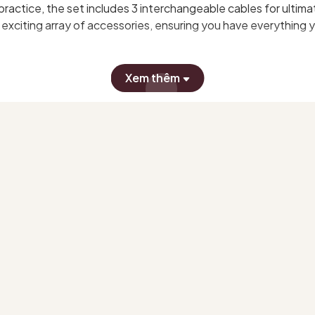
ctice, the set includes 3 interchangeable cables for ultimate 
exciting array of accessories, ensuring you have everything 
0mm
Xem thêm
engths of 60cm (24"), 80cm (32") & 100cm (40")
f Cable Connectors, 1 Needle Gauge, 2 Darning Needles, 10 Loc
 from KnitPro
 #lensoi #hope #mindful #knitpro