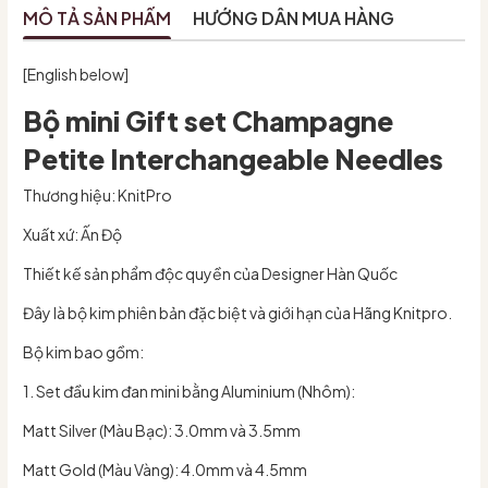
MÔ TẢ SẢN PHẨM
HƯỚNG DẪN MUA HÀNG
[English below]
Bộ mini Gift set Champagne
Petite Interchangeable Needles
Thương hiệu: KnitPro
Xuất xứ: Ấn Độ
Thiết kế sản phẩm độc quyền của Designer Hàn Quốc
Đây là bộ kim phiên bản đặc biệt và giới hạn của Hãng Knitpro.
Bộ kim bao gồm:
1. Set đầu kim đan mini bằng Aluminium (Nhôm):
Matt Silver (Màu Bạc): 3.0mm và 3.5mm
Matt Gold (Màu Vàng): 4.0mm và 4.5mm