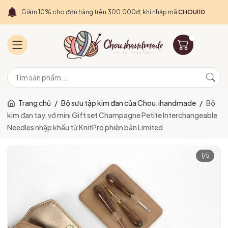
Giảm 10% cho đơn hàng trên 300.000đ, khi nhập mã
CHOUI10
Trang chủ
/
Bộ sưu tập kim đan của Chou.ihandmade
/
Bộ
kim đan tay, vớ mini Gift set Champagne Petite Interchangeable
Needles nhập khẩu từ KnitPro phiên bản Limited
1
/
5