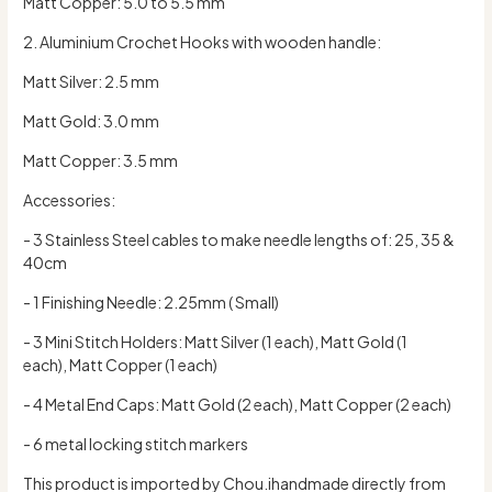
Matt Copper: 5.0 to 5.5 mm
2. Aluminium Crochet Hooks with wooden handle:
Matt Silver: 2.5 mm
Matt Gold: 3.0 mm
Matt Copper: 3.5 mm
Accessories:
- 3 Stainless Steel cables to make needle lengths of: 25, 35 &
40cm
- 1 Finishing Needle: 2.25mm ( Small)
- 3 Mini Stitch Holders: Matt Silver (1 each), Matt Gold (1
each), Matt Copper (1 each)
- 4 Metal End Caps: Matt Gold (2 each), Matt Copper (2 each)
- 6 metal locking stitch markers
This product is imported by Chou.ihandmade directly from