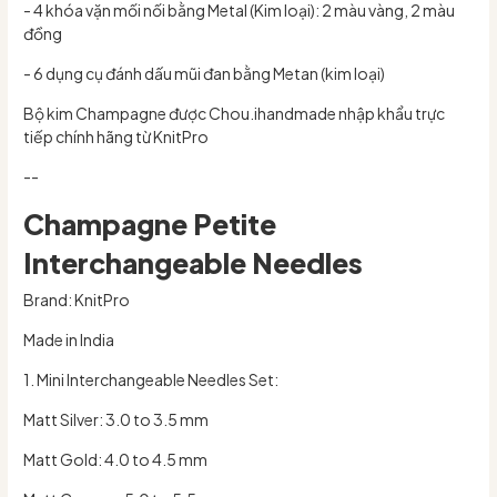
- 4 khóa vặn mối nối bằng Metal (Kim loại): 2 màu vàng, 2 màu
đồng
- 6 dụng cụ đánh dấu mũi đan bằng Metan (kim loại)
Bộ kim Champagne được Chou.ihandmade nhập khẩu trực
tiếp chính hãng từ KnitPro
--
Champagne Petite
Interchangeable Needles
Brand: KnitPro
Made in India
1. Mini Interchangeable Needles Set:
Matt Silver: 3.0 to 3.5 mm
Matt Gold: 4.0 to 4.5 mm