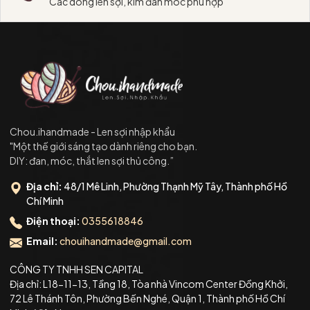
Các dòng len sợi, kim đan móc phù hợp
Chou.ihandmade - Len sợi nhập khẩu
"Một thế giới sáng tạo dành riêng cho bạn.
DIY: đan, móc, thắt len sợi thủ công.”
Địa chỉ:
48/1 Mê Linh, Phường Thạnh Mỹ Tây, Thành phố Hồ
Chí Minh
Điện thoại:
0355618846
Email:
chouihandmade@gmail.com
CÔNG TY TNHH SEN CAPITAL
Địa chỉ: L18-11-13, Tầng 18, Tòa nhà Vincom Center Đồng Khởi,
72 Lê Thánh Tôn, Phường Bến Nghé, Quận 1, Thành phố Hồ Chí