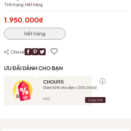
Tình trạng:
Hết hàng
1.950.000₫
Mã giảm giá:
Ngày hết hạn:
Hết hàng
Điều kiện:
Chia sẻ
ƯU ĐÃI DÀNH CHO BẠN
CHOUI10
Giảm 10% cho đơn > 300.000đ
HSD:
Copy mã