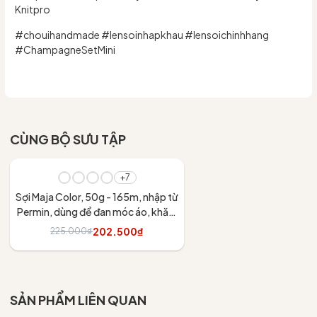
Knitpro
#chouihandmade #lensoinhapkhau #lensoichinhhang
#ChampagneSetMini
CÙNG BỘ SƯU TẬP
- 10%
+7
Sợi Maja Color, 50g - 165m, nhập từ
Permin, dùng để đan móc áo, khăn,
váy
202.500₫
225.000₫
Tùy chọn
SẢN PHẨM LIÊN QUAN