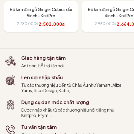
- 10%
- 10%
Bộ kim đan gỗ Ginger Cubics dài
Bộ kim đan gỗ Ginger Cu
5inch - KnitPro
4inch - KnitPro
2.502.000₫
2.664.
2.780.000₫
2.960.000₫
Thêm vào giỏ
Thêm vào giỏ
Giao hàng tận tâm
An toàn, hỗ trợ tận nơi
Len sợi nhập khẩu
Từ các thương hiệu đến từ Châu Âu như Yarnart, Alize
Yarns, Rico Design, Katia,...
Dụng cụ đan móc chất lượng
Được nhập khẩu từ các thương hiệu nổi tiếng như
Knitpro, Prym,...
Tư vấn tận tâm