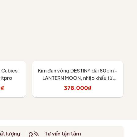
 Cubics
Kim đan vòng DESTINY dài 80cm -
Đ
itpro
LANTERN MOON, nhập khẩu từ
KnitPro
0₫
378.000₫
Tùy chọn
ất lượng
Tư vấn tận tâm