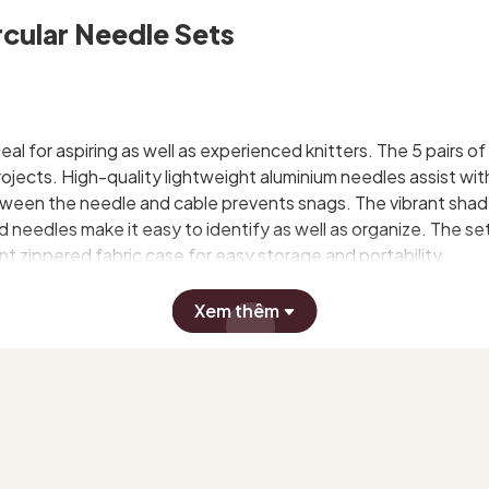
rcular Needle Sets
l for aspiring as well as experienced knitters. The 5 pairs of 
projects. High-quality lightweight aluminium needles assist wi
 between the needle and cable prevents snags. The vibrant sh
d needles make it easy to identify as well as organize. The se
nt zippered fabric case for easy storage and portability.
Xem thêm
 40cm (16") & 50cm; (20")
e keys