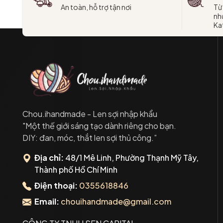
An toàn, hỗ trợ tận nơi
Từ
như
Kat
Chou.ihandmade - Len sợi nhập khẩu
"Một thế giới sáng tạo dành riêng cho bạn.
DIY: đan, móc, thắt len sợi thủ công.”
Địa chỉ:
48/1 Mê Linh, Phường Thạnh Mỹ Tây,
Thành phố Hồ Chí Minh
Điện thoại:
0355618846
Email:
chouihandmade@gmail.com