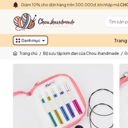
Giảm 10% cho đơn hàng trên 300.000đ, khi nhập mã
CHO
Trang
Danh mục
Trang chủ
/
Bộ sưu tập kim đan của Chou.ihandmade
/
B