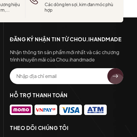
hương hiệu
Các dòng len sợi, kim đan móc phù
ym,...
hợp
ĐĂNG KÝ NHẬN TIN TỪ CHOU.IHANDMADE
Nhận thông tin sản phẩm mới nhất và các chương
trình khuyến mãi của Chou.ihandmade
HỖ TRỢ THANH TOÁN
THEO DÕI CHÚNG TÔI