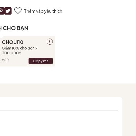
Thêm vào yêu thích
H CHO BẠN
CHOUI10
Giảm 10% cho đơn >
300.000đ
HSD:
Copy mã