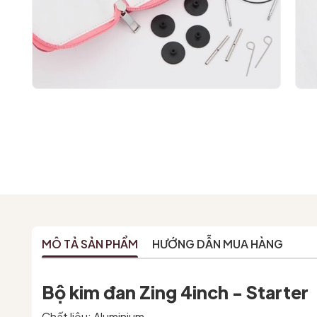
MÔ TẢ SẢN PHẨM
HƯỚNG DẪN MUA HÀNG
Bộ kim đan Zing 4inch - Starter
Chất liệu: Aluminium