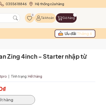
0355618846
Hệ thống cửa hàng
0
Tài khoản
Giỏ hàng
Ưu đãi
Tháng 6
an Zing 4inch - Starter nhập từ
itpro
|
Tình trạng:
Hết hàng
0₫
ết hàng