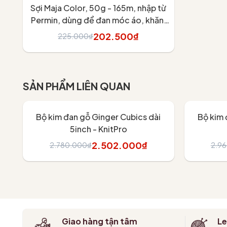
This product is imported by Chou.ihandmade directly
Sợi Maja Color, 50g - 165m, nhập từ
#chouihandmade #lensoinhapkhau #lensoichinhhang 
Permin, dùng để đan móc áo, khăn,
váy
202.500₫
225.000₫
Tùy chọn
SẢN PHẨM LIÊN QUAN
- 10%
- 10%
Bộ kim đan gỗ Ginger Cubics dài
Bộ kim 
5inch - KnitPro
2.502.000₫
2.780.000₫
2.9
Thêm vào giỏ
T
Giao hàng tận tâm
Le