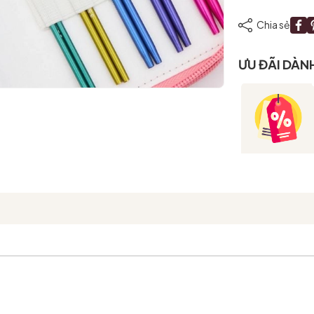
Chia sẻ
ƯU ĐÃI DÀN
Mã giảm giá:
Ngày hết hạn:
Điều kiện: