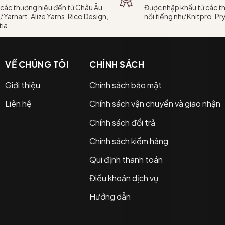
 các thương hiệu đến từ Châu Âu
Được nhập khẩu từ các t
 Yarnart, Alize Yarns, Rico Design,
nổi tiếng như Knitpro, Pr
ia,...
VỀ CHÚNG TÔI
CHÍNH SÁCH
Giới thiệu
Chính sách bảo mật
Liên hệ
Chính sách vận chuyển và giao nhận
Chính sách đổi trả
Chính sách kiểm hàng
Qui định thanh toán
Điều khoản dịch vụ
Hướng dẫn