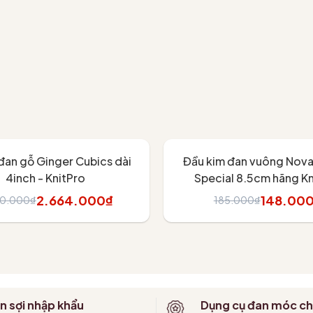
 by KnitPro
#lensoi #knitpro #zingstarter #knitprozingstarter
- 20%
đan gỗ Ginger Cubics dài
Đầu kim đan vuông Nova
4inch - KnitPro
Special 8.5cm hãng Kn
2.664.000₫
148.00
60.000₫
185.000₫
hêm vào giỏ
Tùy chọn
n sợi nhập khẩu
Dụng cụ đan móc ch