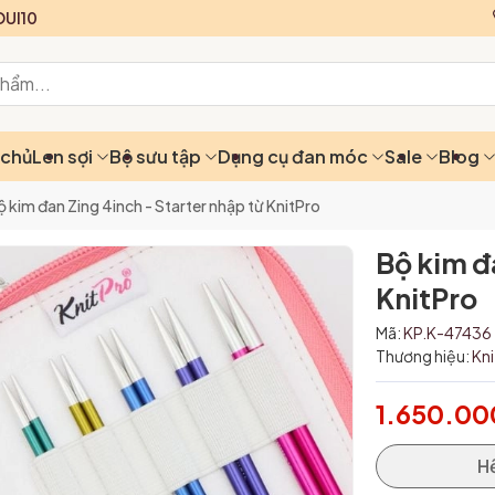
UI10
 chủ
Len sợi
Bộ sưu tập
Dụng cụ đan móc
Sale
Blog
ộ kim đan Zing 4inch - Starter nhập từ KnitPro
Bộ kim đ
KnitPro
Mã:
KP.K-47436
Thương hiệu:
Kn
1.650.00
H