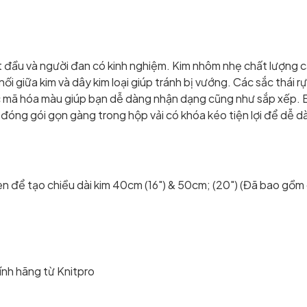
t đầu và người đan có kinh nghiệm. Kim nhôm nhẹ chất lượng ca
nối giữa kim và dây kim loại giúp tránh bị vướng. Các sắc thái r
c mã hóa màu giúp bạn dễ dàng nhận dạng cũng như sắp xếp. 
đóng gói gọn gàng trong hộp vải có khóa kéo tiện lợi để dễ dà
n để tạo chiều dài kim 40cm (16") & 50cm; (20") (Đã bao gồm c
nh hãng từ Knitpro