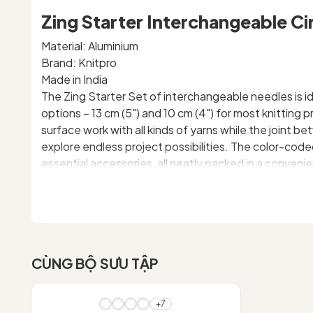
Zing Starter Interchangeable Ci
Material: Aluminium
Brand: Knitpro
Made in India
The Zing Starter Set of interchangeable needles is idea
options – 13 cm (5") and 10 cm (4") for most knitting 
surface work with all kinds of yarns while the joint
explore endless project possibilities. The color-code
essential accessories, all neatly packed in a convenie
Zing Starter Set - Special IC 10CM (4")
Set of 5 pairs of IC Tips
MM:
3.00, 3.50, 4.0, 4.5 & 5.0mm
US:
2.5, 4, 6, 7 & 8
CÙNG BỘ SƯU TẬP
2 black nylon coated stainless steel swivel cords:
Accessories:
4 End Caps, 2 cabl
- 10%
Packaging:
Pink Fabric case
+7