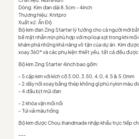
Dòng: Kim đan dài 8.5cm - 4inch
Thương hiệu: Knitpro
Xuất xứ: Ấn Độ
Bộ kim đan Zing Starter lý tưởng cho cả người mới bắ
bề mặt nhẵn mịn phù hợp với mọi loại sợi trong khi mối 
khám phá những khả năng vô tận của dự án. Kim đượ
xoay 360° và các phụ kiện thiết yếu, tất cả đều được 
Bộ kim Zing Starter 4inch bao gồm:
- 5 cặp kim với kích cỡ 3.00, 3.50, 4.0, 4.5 & 5.0mm
- 2 dây nối xoay bằng thép không gỉ phủ nylon màu đe
- 4 đầu bịt mũi đan
- 2 khóa vặn mối nối
- Túi vải màu hồng
Bộ kim được Chou.ihandmade nhập khẩu trực tiếp chí
---