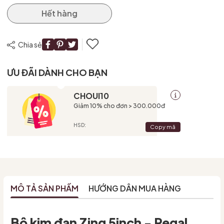
Hết hàng
Chia sẻ
ƯU ĐÃI DÀNH CHO BẠN
CHOUI10
Giảm 10% cho đơn > 300.000đ
HSD:
Copy mã
MÔ TẢ SẢN PHẨM
HƯỚNG DẪN MUA HÀNG
Bộ kim đan Zing 5inch - Regal