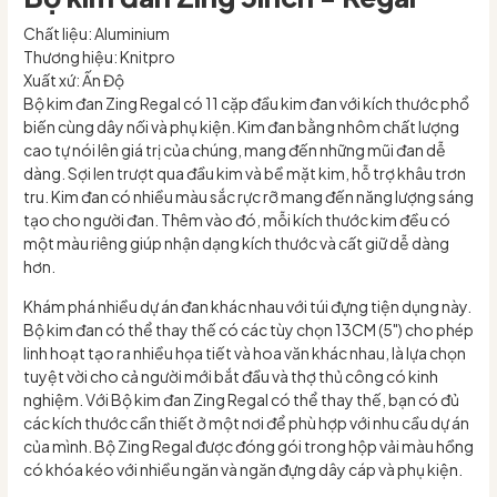
Chất liệu: Aluminium
Thương hiệu: Knitpro
Xuất xứ: Ấn Độ
Bộ kim đan Zing Regal có 11 cặp đầu kim đan với kích thước phổ
biến cùng dây nối và phụ kiện. Kim đan bằng nhôm chất lượng
cao tự nói lên giá trị của chúng, mang đến những mũi đan dễ
dàng. Sợi len trượt qua đầu kim và bề mặt kim, hỗ trợ khâu trơn
tru. Kim đan có nhiều màu sắc rực rỡ mang đến năng lượng sáng
tạo cho người đan. Thêm vào đó, mỗi kích thước kim đều có
một màu riêng giúp nhận dạng kích thước và cất giữ dễ dàng
hơn.
Khám phá nhiều dự án đan khác nhau với túi đựng tiện dụng này.
Bộ kim đan có thể thay thế có các tùy chọn 13CM (5") cho phép
linh hoạt tạo ra nhiều họa tiết và hoa văn khác nhau, là lựa chọn
tuyệt vời cho cả người mới bắt đầu và thợ thủ công có kinh
nghiệm. Với Bộ kim đan Zing Regal có thể thay thế, bạn có đủ
các kích thước cần thiết ở một nơi để phù hợp với nhu cầu dự án
của mình. Bộ Zing Regal được đóng gói trong hộp vải màu hồng
có khóa kéo với nhiều ngăn và ngăn đựng dây cáp và phụ kiện.