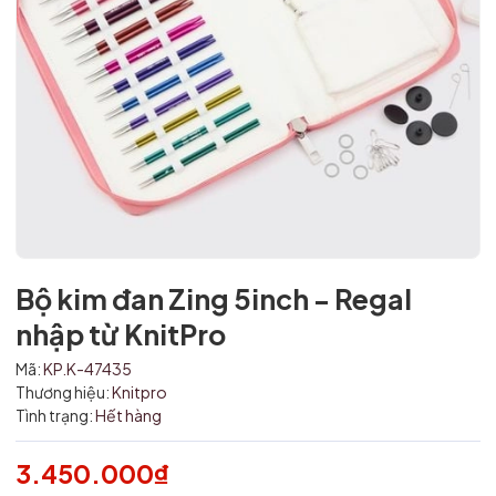
Bộ kim đan Zing 5inch - Regal
Mã giảm giá:
nhập từ KnitPro
Ngày hết hạn:
Mã:
KP.K-47435
Thương hiệu:
Knitpro
Điều kiện:
Tình trạng:
Hết hàng
3.450.000₫