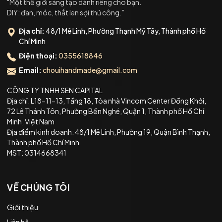
"Một thế giới sáng tạo dành riêng cho bạn.
DIY: đan, móc, thắt len sợi thủ công.”
Địa chỉ:
48/1 Mê Linh, Phường Thạnh Mỹ Tây, Thành phố Hồ
Chí Minh
Điện thoại:
0355618846
Email:
chouihandmade@gmail.com
CÔNG TY TNHH SEN CAPITAL
Địa chỉ: L18-11-13, Tầng 18, Tòa nhà Vincom Center Đồng Khởi,
72 Lê Thánh Tôn, Phường Bến Nghé, Quận 1, Thành phố Hồ Chí
Minh, Việt Nam
Địa điểm kinh doanh: 48/1 Mê Linh, Phường 19, Quận Bình Thạnh,
Thành phố Hồ Chí Minh
MST: 0314668341
VỀ CHÚNG TÔI
Giới thiệu
Liên hệ