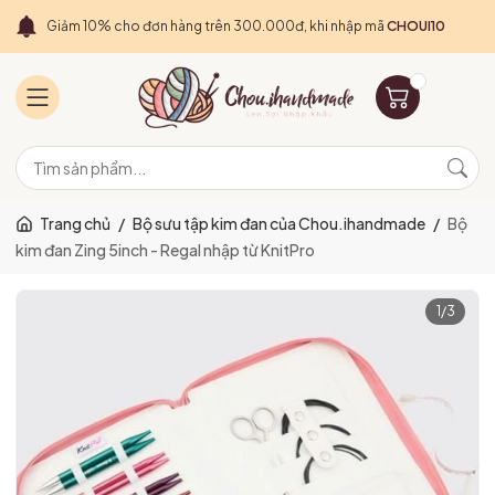
Giảm 10% cho đơn hàng trên 300.000đ, khi nhập mã
CHOUI10
Trang chủ
/
Bộ sưu tập kim đan của Chou.ihandmade
/
Bộ
kim đan Zing 5inch - Regal nhập từ KnitPro
1
/
3