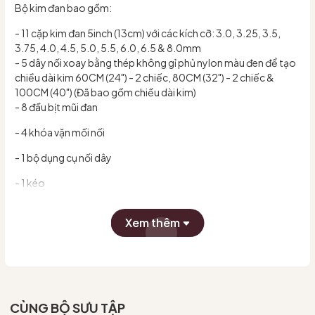
Bộ kim đan bao gồm:
- 11 cặp kim đan 5inch (13cm) với các kích cỡ: 3.0, 3.25, 3.5,
3.75, 4.0, 4.5, 5.0, 5.5, 6.0, 6.5 & 8.0mm
- 5 dây nối xoay bằng thép không gỉ phủ nylon màu đen để tạo
chiều dài kim 60CM (24") - 2 chiếc, 80CM (32") - 2 chiếc &
100CM (40") (Đã bao gồm chiều dài kim)
- 8 đầu bịt mũi đan
- 4 khóa vặn mối nối
- 1 bộ dụng cụ nối dây
- 1 kéo
- 1 thước dây
Xem thêm
- 2 kim khâu
- 10 dụng cụ đánh dấu mũi đan dạng khóa
- 10 dụng cụ đánh dấu mũi đan dạng tròn
- Túi vải màu hồng
CÙNG BỘ SƯU TẬP