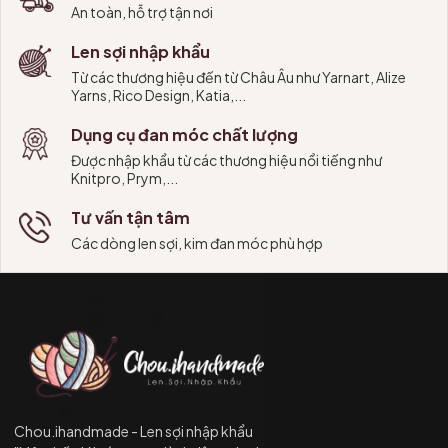
An toàn, hỗ trợ tận nơi
one place to suit your project needs. The Zing Regal Set
comes packed in a zippered pink fabric case with pockets and
Len sợi nhập khẩu
storage for cables and accessories.
Từ các thương hiệu đến từ Châu Âu như Yarnart, Alize
Yarns, Rico Design, Katia,...
Regal Set - Normal IC 13CM (5")
Dụng cụ đan móc chất lượng
Set of 11 pairs of IC Tips
MM Size
: 3.0, 3.25, 3.5, 3.75, 4.0, 4.5, 5.0, 5.5, 6.0, 6.5 &
Được nhập khẩu từ các thương hiệu nổi tiếng như
8.0mm
Knitpro, Prym,...
US Size
: 2.5, 3, 4, 5, 6, 7, 8, 9, 10, 10.5 & 11
Tư vấn tận tâm
5 black nylon coated stainless steel swivel cables to make
needle lengths of 60CM (24")- 2nos. , 80CM (32")- 2nos. &
Các dòng len sợi, kim đan móc phù hợp
100CM (40")
Accessories
: 8 end caps, 4 cable keys, 1 set of cable
connectors, 1 Scissors, 1 tape measure, 2 wool Needles, 10
Locking Stitch Markers, 10 Round Stitch Markers
Packaging
: Pink fabric case
#chouihandmade #lensoinhapkhau #lensoichinhhhang
#lensoi
#knitpro #knitprozing5inchregal #knitprozing
Chou.ihandmade - Len sợi nhập khẩu