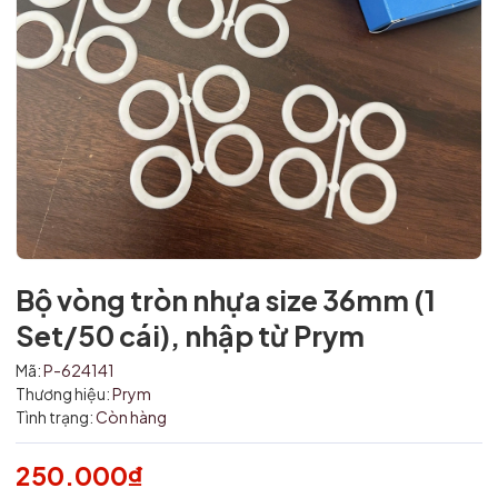
Bộ vòng tròn nhựa size 36mm (1
Set/50 cái), nhập từ Prym
Mã:
P-624141
Thương hiệu:
Prym
Tình trạng:
Còn hàng
Mã giảm giá:
250.000₫
Ngày hết hạn: