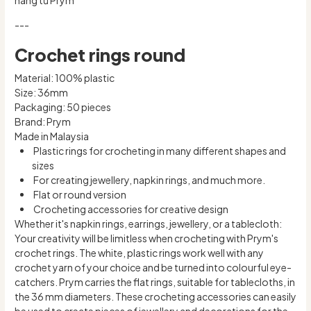
---
Crochet rings round
Material: 100% plastic
Size: 36mm
Packaging: 50 pieces
Brand: Prym
Made in Malaysia
Plastic rings for crocheting in many different shapes and
sizes
For creating jewellery, napkin rings, and much more.
Flat or round version
Crocheting accessories for creative design
Whether it's napkin rings, earrings, jewellery, or a tablecloth:
Your creativity will be limitless when crocheting with Prym's
crochet rings. The white, plastic rings work well with any
crochet yarn of your choice and be turned into colourful eye-
catchers. Prym carries the flat rings, suitable for tablecloths, in
the 36 mm diameters. These crocheting accessories can easily
be used to create pieces of jewellery and decorations for the