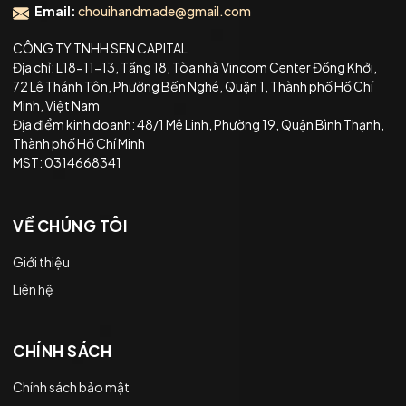
Email:
chouihandmade@gmail.com
CÔNG TY TNHH SEN CAPITAL
Địa chỉ: L18-11-13, Tầng 18, Tòa nhà Vincom Center Đồng Khởi,
72 Lê Thánh Tôn, Phường Bến Nghé, Quận 1, Thành phố Hồ Chí
Minh, Việt Nam
Địa điểm kinh doanh: 48/1 Mê Linh, Phường 19, Quận Bình Thạnh,
Thành phố Hồ Chí Minh
MST: 0314668341
VỀ CHÚNG TÔI
Giới thiệu
Liên hệ
CHÍNH SÁCH
Chính sách bảo mật