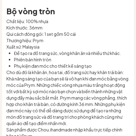
Bộ vòng tròn
Chất liệu: 100% nhựa
Kích thước: 36mm
Qui cách đóng gói: 1 set gồm 50 cái
Thương hiệu: Prym
Xuất xứ: Malaysia
Để tạo ra đồ trang sức, vòng khăn ăn và nhiều thứ khác.
Phiên bản hình tròn
Phụ kiện đan móc cho thiết kế sáng tạo
Cho dù đó là khăn ăn, hoa tai, đồ trang sức hay khăn trải bàn:
Khả năng sáng tạo của bạn sẽ là vô hạn khi đan móc bằng vòng
móc của Prym. Những chiếc vòng nhựa màu trắng hoạt động
tốt với bất kỳ sợi móc nào bạn chọn và biến thành những vật
dụng đầy màu sắc bắt mắt. Prym mang các vòng phẳng, thích
hợp cho khăn trải bàn, có đường kính 36 mm. Những phụ kiện
đan móc này có thể dễ dàng được sử dụng để tạo ra những
món đồ trang sức và đồ trang trí cho phòng khách cũng như
quần áo để tạo điểm nhấn mới.
Sản phẩm được Chou.ihandmade nhập khẩu trực tiếp chính
hãng từ Prym