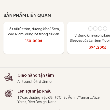
Tùy chọn
SẢN PHẨM LIÊN QUAN
Lót túi rút tròn, đường kính 15cm,
cao 16cm, dùng lót trong túi đan
Ví đựng kim và phụ kiệ
móc handmade
Sleeves của Lantern Moon
150.000₫
394.200₫
Thêm vào giỏ
Tùy chọn
Giao hàng tận tâm
An toàn, hỗ trợ tận nơi
Len sợi nhập khẩu
Từ các thương hiệu đến từ Châu Âu như Yarnart, Alize
Yarns, Rico Design, Katia,...