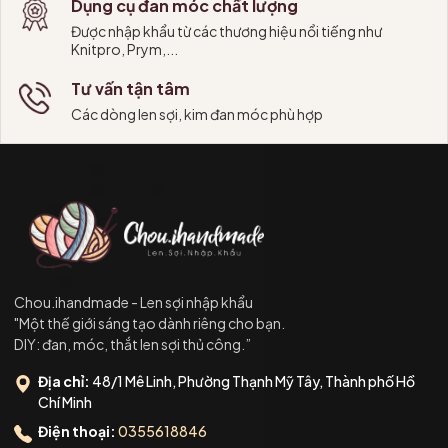
Dụng cụ đan móc chất lượng
Được nhập khẩu từ các thương hiệu nổi tiếng như
Knitpro, Prym,...
Tư vấn tận tâm
Các dòng len sợi, kim đan móc phù hợp
Chou.ihandmade - Len sợi nhập khẩu
"Một thế giới sáng tạo dành riêng cho bạn.
DIY: đan, móc, thắt len sợi thủ công.”
Địa chỉ:
48/1 Mê Linh, Phường Thạnh Mỹ Tây, Thành phố Hồ
Chí Minh
Điện thoại:
0355618846