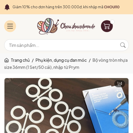
Giảm 10% cho đơn hàng trên 300.000đ, khi nhập mã
CHOUI10
Trang chủ
/
Phụ kiện, dụng cụ đan móc
/
Bộ vòng tròn nhựa
size 36mm (1 Set/50 cái), nhập từ Prym
1
/
4