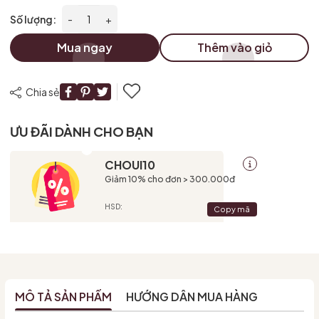
Số lượng:
-
+
Điều kiện:
Mua ngay
Thêm vào giỏ
Chia sẻ
ƯU ĐÃI DÀNH CHO BẠN
CHOUI10
Giảm 10% cho đơn > 300.000đ
HSD:
Copy mã
MÔ TẢ SẢN PHẨM
HƯỚNG DẪN MUA HÀNG