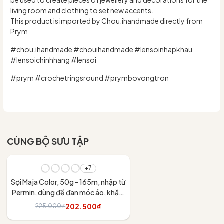
living room and clothing to set new accents.
This product is imported by Chou.ihandmade directly from
Prym
#chou.ihandmade #chouihandmade #lensoinhapkhau
#lensoichinhhang #lensoi
#prym #crochetringsround #prymbovongtron
CÙNG BỘ SƯU TẬP
- 10%
+7
Sợi Maja Color, 50g - 165m, nhập từ
Permin, dùng để đan móc áo, khăn,
váy
202.500₫
225.000₫