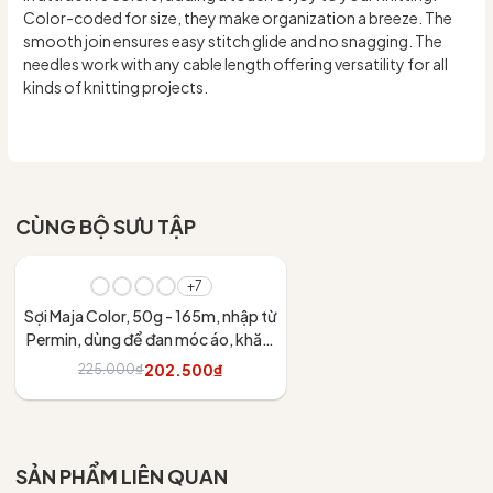
Color-coded for size, they make organization a breeze. The
smooth join ensures easy stitch glide and no snagging. The
needles work with any cable length offering versatility for all
kinds of knitting projects.
CÙNG BỘ SƯU TẬP
- 10%
+7
Sợi Maja Color, 50g - 165m, nhập từ
Permin, dùng để đan móc áo, khăn,
váy
202.500₫
225.000₫
Tùy chọn
SẢN PHẨM LIÊN QUAN