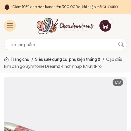
Giảm 10% cho đơn hàng trên 300.000đ, khi nhập mã
CHOUI10
Trang chủ
/
Siêu sale dụng cụ, phụ kiện tháng 8
/
Cặp đầu
kim đan gỗ Symfonie Dreamz 4inch nhập từ KnitPro
1
/
19