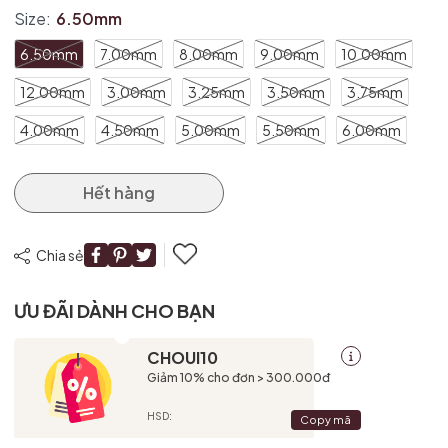
Điều kiện:
Size:
6.50mm
6.50mm
7.00mm
8.00mm
9.00mm
10.00mm
12.00mm
3.00mm
3.25mm
3.50mm
3.75mm
4.00mm
4.50mm
5.00mm
5.50mm
6.00mm
Hết hàng
Chia sẻ
ƯU ĐÃI DÀNH CHO BẠN
CHOUI10
Giảm 10% cho đơn > 300.000đ
HSD:
Copy mã