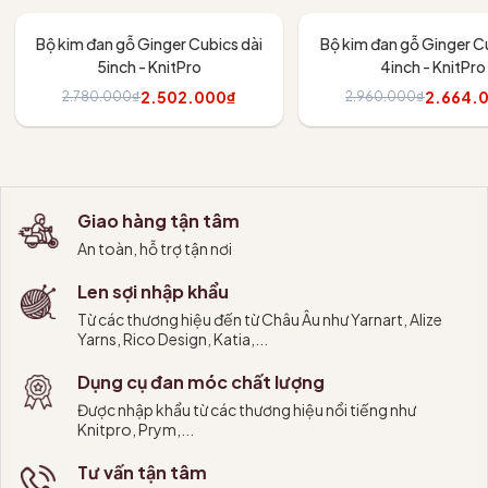
- 10%
- 10%
Bộ kim đan gỗ Ginger Cubics dài
Bộ kim đan gỗ Ginger Cu
5inch - KnitPro
4inch - KnitPro
2.502.000₫
2.664.
2.780.000₫
2.960.000₫
Thêm vào giỏ
Thêm vào giỏ
Giao hàng tận tâm
An toàn, hỗ trợ tận nơi
Len sợi nhập khẩu
Từ các thương hiệu đến từ Châu Âu như Yarnart, Alize
Yarns, Rico Design, Katia,...
Dụng cụ đan móc chất lượng
Được nhập khẩu từ các thương hiệu nổi tiếng như
Knitpro, Prym,...
Tư vấn tận tâm