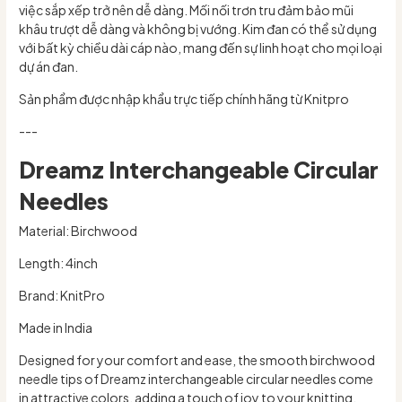
việc sắp xếp trở nên dễ dàng. Mối nối trơn tru đảm bảo mũi
khâu trượt dễ dàng và không bị vướng. Kim đan có thể sử dụng
với bất kỳ chiều dài cáp nào, mang đến sự linh hoạt cho mọi loại
dự án đan.
Sản phẩm được nhập khẩu trực tiếp chính hãng từ Knitpro
---
Dreamz Interchangeable Circular
Needles
Material: Birchwood
Length: 4inch
Brand: KnitPro
Made in India
Designed for your comfort and ease, the smooth birchwood
needle tips of Dreamz interchangeable circular needles come
in attractive colors, adding a touch of joy to your knitting.