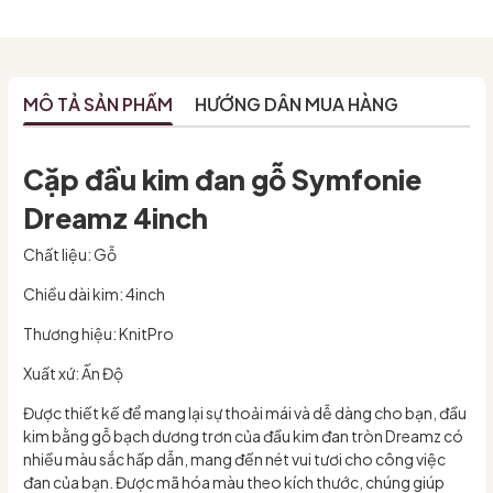
MÔ TẢ SẢN PHẨM
HƯỚNG DẪN MUA HÀNG
Cặp đầu kim đan gỗ Symfonie
Dreamz 4inch
Chất liệu: Gỗ
Chiều dài kim: 4inch
Thương hiệu: KnitPro
Xuất xứ: Ấn Độ
Được thiết kế để mang lại sự thoải mái và dễ dàng cho bạn, đầu
kim bằng gỗ bạch dương trơn của đầu kim đan tròn Dreamz có
nhiều màu sắc hấp dẫn, mang đến nét vui tươi cho công việc
đan của bạn. Được mã hóa màu theo kích thước, chúng giúp