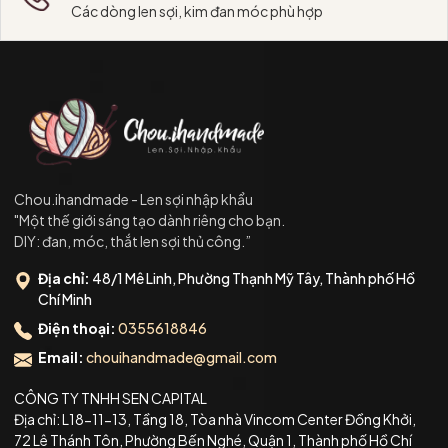
Các dòng len sợi, kim đan móc phù hợp
Chou.ihandmade - Len sợi nhập khẩu
"Một thế giới sáng tạo dành riêng cho bạn.
DIY: đan, móc, thắt len sợi thủ công.”
Địa chỉ:
48/1 Mê Linh, Phường Thạnh Mỹ Tây, Thành phố Hồ
Chí Minh
Điện thoại:
0355618846
Email:
chouihandmade@gmail.com
CÔNG TY TNHH SEN CAPITAL
Địa chỉ: L18-11-13, Tầng 18, Tòa nhà Vincom Center Đồng Khởi,
72 Lê Thánh Tôn, Phường Bến Nghé, Quận 1, Thành phố Hồ Chí