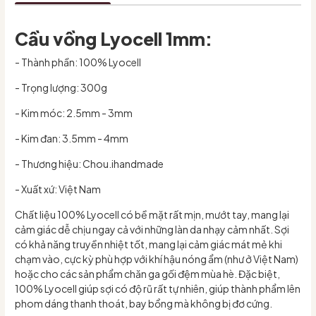
Cầu vồng Lyocell 1mm:
- Thành phần: 100% Lyocell
- Trọng lượng: 300g
- Kim móc: 2.5mm - 3mm
- Kim đan: 3.5mm - 4mm
- Thương hiệu: Chou.ihandmade
- Xuất xứ: Việt Nam
Chất liệu 100% Lyocell có bề mặt rất mịn, mướt tay, mang lại
cảm giác dễ chịu ngay cả với những làn da nhạy cảm nhất. Sợi
có khả năng truyền nhiệt tốt, mang lại cảm giác mát mẻ khi
chạm vào, cực kỳ phù hợp với khí hậu nóng ẩm (như ở Việt Nam)
hoặc cho các sản phẩm chăn ga gối đệm mùa hè. Đặc biệt,
100% Lyocell giúp sợi có độ rũ rất tự nhiên, giúp thành phẩm lên
phom dáng thanh thoát, bay bổng mà không bị đơ cứng.