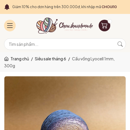
Giảm 10% cho đơn hàng trên 300.000đ, khi nhập mã
CHOUI10
Trang chủ
/
Siêu sale tháng 6
/
Cầu vồng Lyocell 1mm,
300g