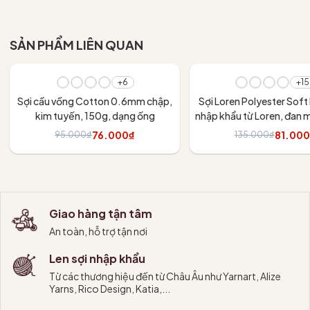
Tùy chọn
SẢN PHẨM LIÊN QUAN
- 20%
- 40%
+6
+15
Sợi cầu vồng Cotton 0.6mm chập,
Sợi Loren Polyester Sof
kim tuyến, 150g, dạng ống
nhập khẩu từ Loren, đan m
xách, nón, các đồ dùng tra
76.000₫
81.00
95.000₫
135.000₫
thất
Tùy chọn
Tùy chọn
Giao hàng tận tâm
An toàn, hỗ trợ tận nơi
Len sợi nhập khẩu
Từ các thương hiệu đến từ Châu Âu như Yarnart, Alize
Yarns, Rico Design, Katia,...