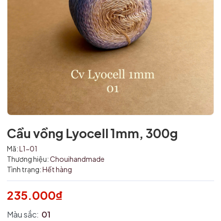
Cầu vồng Lyocell 1mm, 300g
Mã:
L1-01
Thương hiệu:
Chouihandmade
Mã giảm giá:
Tình trạng:
Hết hàng
Ngày hết hạn:
235.000₫
Điều kiện:
Màu sắc:
01