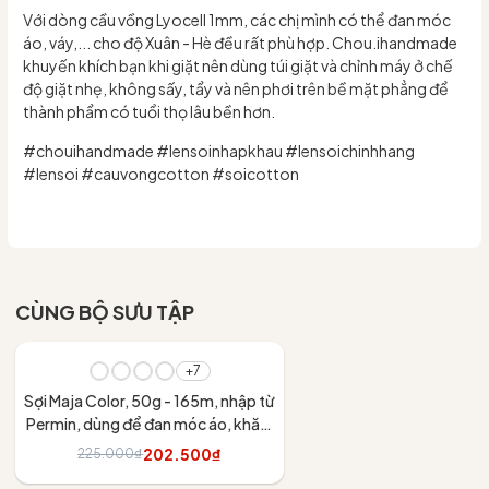
Với dòng cầu vồng Lyocell 1mm, các chị mình có thể đan móc
áo, váy,... cho độ Xuân - Hè đều rất phù hợp. Chou.ihandmade
khuyến khích bạn khi giặt nên dùng túi giặt và chỉnh máy ở chế
độ giặt nhẹ, không sấy, tẩy và nên phơi trên bề mặt phẳng để
thành phẩm có tuổi thọ lâu bền hơn.
#chouihandmade #lensoinhapkhau #lensoichinhhang
#lensoi #cauvongcotton #soicotton
CÙNG BỘ SƯU TẬP
- 10%
+7
Sợi Maja Color, 50g - 165m, nhập từ
Permin, dùng để đan móc áo, khăn,
váy
202.500₫
225.000₫