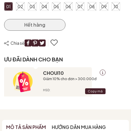
01
02
03
04
05
06
07
08
09
10
Hết hàng
Chia sẻ
ƯU ĐÃI DÀNH CHO BẠN
CHOUI10
Giảm 10% cho đơn > 300.000đ
HSD:
Copy mã
MÔ TẢ SẢN PHẨM
HƯỚNG DẪN MUA HÀNG