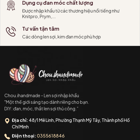
Dụng cụ đan móc chất lượng
Được nhập khẩu từ các thương hiệu nổi tiếng như
Knitpro, Prym,...
Tư vấn tận tâm
Các dòng len sợi, kim đan móc phù hợp
Chou.ihandmade - Len sợi nhập khẩu
"Một thế giới sáng tạo dành riêng cho bạn.
DIY: đan, móc, thắt len sợi thủ công.”
Địa chỉ:
48/1 Mê Linh, Phường Thạnh Mỹ Tây, Thành phố Hồ
Chí Minh
Điện thoại:
0355618846