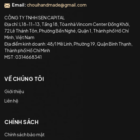
Email:
chouihandmade@gmail.com
CÔNG TY TNHH SEN CAPITAL
Địa chỉ: L18-11-13, Tầng 18, Tòa nhà Vincom Center Đồng Khởi,
72 Lê Thánh Tôn, Phường Bến Nghé, Quận 1, Thành phố Hồ Chí
Minh, Việt Nam
Địa điểm kinh doanh: 48/1 Mê Linh, Phường 19, Quận Bình Thạnh,
Thành phố Hồ Chí Minh
MST: 0314668341
VỀ CHÚNG TÔI
Giới thiệu
Liên hệ
CHÍNH SÁCH
Chính sách bảo mật