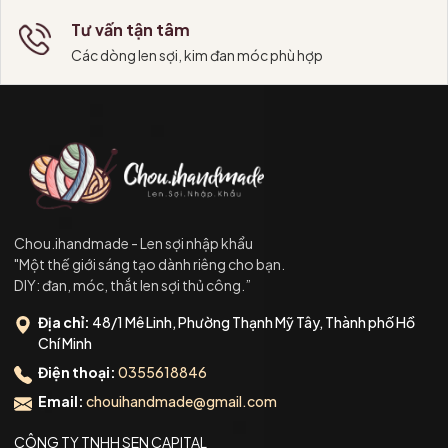
Tư vấn tận tâm
Các dòng len sợi, kim đan móc phù hợp
Chou.ihandmade - Len sợi nhập khẩu
"Một thế giới sáng tạo dành riêng cho bạn.
DIY: đan, móc, thắt len sợi thủ công.”
Địa chỉ:
48/1 Mê Linh, Phường Thạnh Mỹ Tây, Thành phố Hồ
Chí Minh
Điện thoại:
0355618846
Email:
chouihandmade@gmail.com
CÔNG TY TNHH SEN CAPITAL