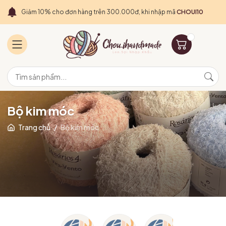
Giảm 10% cho đơn hàng trên 300.000đ, khi nhập mã
CHOUI10
Bộ kim móc
Trang chủ
/
Bộ kim móc