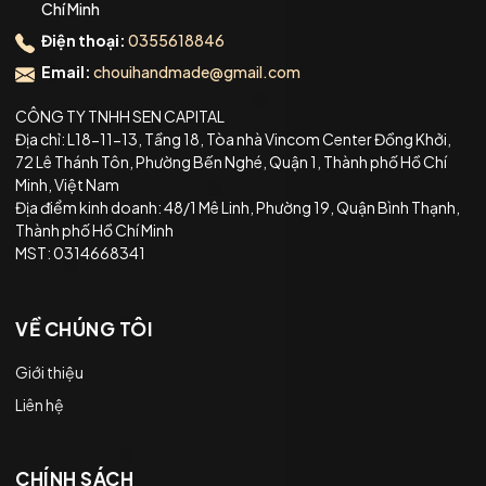
Chí Minh
Điện thoại:
0355618846
Email:
chouihandmade@gmail.com
CÔNG TY TNHH SEN CAPITAL
Địa chỉ: L18-11-13, Tầng 18, Tòa nhà Vincom Center Đồng Khởi,
72 Lê Thánh Tôn, Phường Bến Nghé, Quận 1, Thành phố Hồ Chí
Minh, Việt Nam
Địa điểm kinh doanh: 48/1 Mê Linh, Phường 19, Quận Bình Thạnh,
Thành phố Hồ Chí Minh
MST: 0314668341
VỀ CHÚNG TÔI
Giới thiệu
Liên hệ
CHÍNH SÁCH