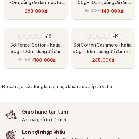
70m, dùng để đan móc túi,
50g - 105m, dùng để đan
giỏ, vỏ gối, ví
móc áo, khăn
298.000₫
148.000₫
185.000₫
Tùy chọn
Tùy chọn
- 20%
+18
+19
Sợi Tencel Cotton - Katia,
Sợi Cotton Cashmere - Katia,
50g - 120m, dùng để đan
50g - 155m, dùng để đan móc
móc áo, khăn
áo, khăn, nón
108.000₫
265.000₫
135.000₫
Tùy chọn
Tùy chọn
Bộ sưu tập các dòng len sợi nhập khẩu trực tiếp từ Katia
Giao hàng tận tâm
An toàn, hỗ trợ tận nơi
Len sợi nhập khẩu