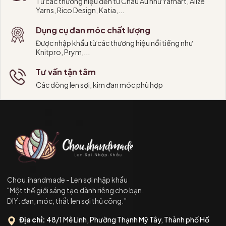
Từ các thương hiệu đến từ Châu Âu như Yarnart, Alize
Yarns, Rico Design, Katia,...
Dụng cụ đan móc chất lượng
Được nhập khẩu từ các thương hiệu nổi tiếng như
Knitpro, Prym,...
Tư vấn tận tâm
Các dòng len sợi, kim đan móc phù hợp
Chou.ihandmade - Len sợi nhập khẩu
"Một thế giới sáng tạo dành riêng cho bạn.
DIY: đan, móc, thắt len sợi thủ công.”
Địa chỉ:
48/1 Mê Linh, Phường Thạnh Mỹ Tây, Thành phố Hồ