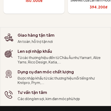
150.000₫
394.200₫
Thêm vào giỏ
Tùy chọn
Giao hàng tận tâm
An toàn, hỗ trợ tận nơi
Len sợi nhập khẩu
Từ các thương hiệu đến từ Châu Âu như Yarnart, Alize
Yarns, Rico Design, Katia,...
Dụng cụ đan móc chất lượng
Được nhập khẩu từ các thương hiệu nổi tiếng như
Knitpro, Prym,...
Tư vấn tận tâm
Các dòng len sợi, kim đan móc phù hợp