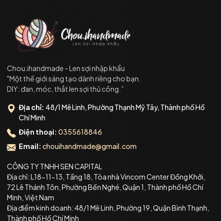
Chou.ihandmade - Len sợi nhập khẩu
"Một thế giới sáng tạo dành riêng cho bạn.
DIY: đan, móc, thắt len sợi thủ công.”
Địa chỉ:
48/1 Mê Linh, Phường Thạnh Mỹ Tây, Thành phố Hồ
Chí Minh
Điện thoại:
0355618846
Email:
chouihandmade@gmail.com
CÔNG TY TNHH SEN CAPITAL
Địa chỉ: L18-11-13, Tầng 18, Tòa nhà Vincom Center Đồng Khởi,
72 Lê Thánh Tôn, Phường Bến Nghé, Quận 1, Thành phố Hồ Chí
Minh, Việt Nam
Địa điểm kinh doanh: 48/1 Mê Linh, Phường 19, Quận Bình Thạnh,
Thành phố Hồ Chí Minh