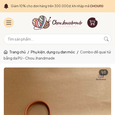
Giảm 10% cho đơn hàng trên 300.000đ, khi nhập mã
CHOUI10
Trang chủ
/
Phụ kiện, dụng cụ đan móc
/
Combo đế quai túi
bằng da PU - Chou.ihandmade
1
/
3