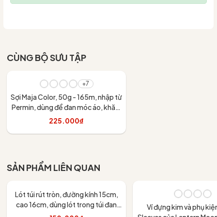
CÙNG BỘ SƯU TẬP
+7
Sợi Maja Color, 50g - 165m, nhập từ
Permin, dùng để đan móc áo, khăn,
váy
225.000₫
Tùy chọn
SẢN PHẨM LIÊN QUAN
Lót túi rút tròn, đường kính 15cm,
cao 16cm, dùng lót trong túi đan
Ví đựng kim và phụ kiệ
móc handmade
Sleeves của Lantern Moon