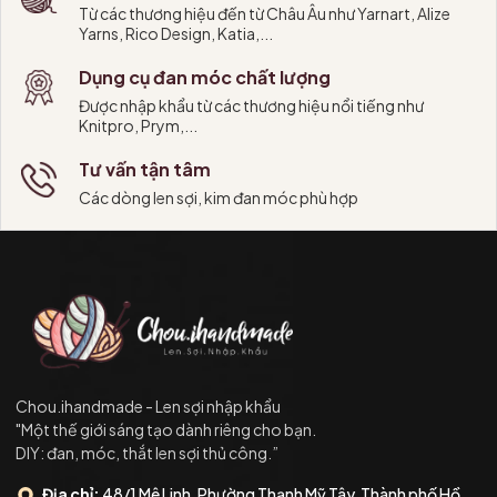
Từ các thương hiệu đến từ Châu Âu như Yarnart, Alize
Yarns, Rico Design, Katia,...
Dụng cụ đan móc chất lượng
Được nhập khẩu từ các thương hiệu nổi tiếng như
Knitpro, Prym,...
Tư vấn tận tâm
Các dòng len sợi, kim đan móc phù hợp
Chou.ihandmade - Len sợi nhập khẩu
"Một thế giới sáng tạo dành riêng cho bạn.
DIY: đan, móc, thắt len sợi thủ công.”
Địa chỉ:
48/1 Mê Linh, Phường Thạnh Mỹ Tây, Thành phố Hồ