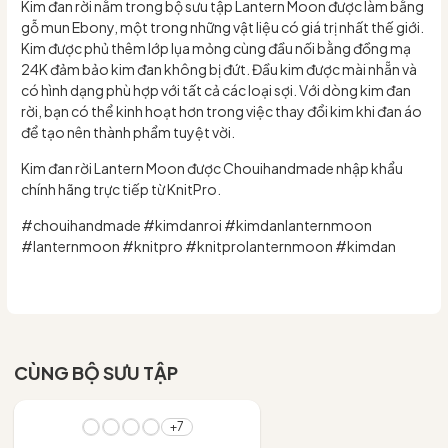
Kim đan rời nằm trong bộ sưu tập Lantern Moon được làm bằng
gỗ mun Ebony, một trong những vật liệu có giá trị nhất thế giới.
Kim được phủ thêm lớp lụa mỏng cùng đầu nối bằng đồng mạ
24K đảm bảo kim đan không bị đứt. Đầu kim được mài nhẵn và
có hình dạng phù hợp với tất cả các loại sợi. Với dòng kim đan
rời, bạn có thể kinh hoạt hơn trong việc thay đổi kim khi đan áo
để tạo nên thành phẩm tuyệt vời.
Kim đan rời Lantern Moon được Chouihandmade nhập khẩu
chính hãng trực tiếp từ KnitPro.
#chouihandmade #kimdanroi #kimdanlanternmoon
#lanternmoon #knitpro #knitprolanternmoon #kimdan
CÙNG BỘ SƯU TẬP
- 10%
+7