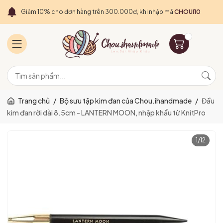
Giảm 10% cho đơn hàng trên 300.000đ, khi nhập mã
CHOUI10
Trang chủ
/
Bộ sưu tập kim đan của Chou.ihandmade
/
Đầu
kim đan rời dài 8.5cm - LANTERN MOON, nhập khẩu từ KnitPro
1
/
12