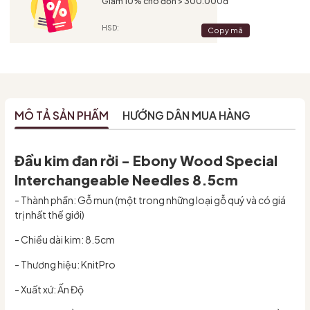
Giảm 10% cho đơn > 300.000đ
HSD:
Copy mã
MÔ TẢ SẢN PHẨM
HƯỚNG DẪN MUA HÀNG
Đầu kim đan rời - Ebony Wood Special
Interchangeable Needles 8.5cm
- Thành phần: Gỗ mun (một trong những loại gỗ quý và có giá
trị nhất thế giới)
- Chiều dài kim: 8.5cm
- Thương hiệu: KnitPro
- Xuất xứ: Ấn Độ