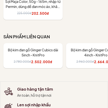
Sợi Maja Color, 50g - 165m, nhập từ
Permin, dùng để đan móc áo, khăn,
váy
202.500₫
225.000₫
Tùy chọn
SẢN PHẨM LIÊN QUAN
- 10%
- 10%
Bộ kim đan gỗ Ginger Cubics dài
Bộ kim đan gỗ Ginger Cu
5inch - KnitPro
4inch - KnitPro
2.502.000₫
2.664.
2.780.000₫
2.960.000₫
Thêm vào giỏ
Thêm vào giỏ
Giao hàng tận tâm
An toàn, hỗ trợ tận nơi
Len sợi nhập khẩu