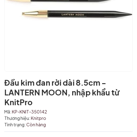
Đầu kim đan rời dài 8.5cm -
Mã giảm giá:
LANTERN MOON, nhập khẩu từ
Ngày hết hạn:
KnitPro
Điều kiện:
Mã:
KP-KNIT-350142
Thương hiệu:
Knitpro
Tình trạng:
Còn hàng