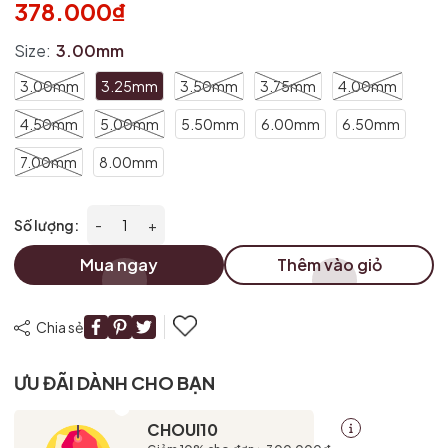
378.000₫
Size:
3.00mm
3.00mm
3.25mm
3.50mm
3.75mm
4.00mm
4.50mm
5.00mm
5.50mm
6.00mm
6.50mm
7.00mm
8.00mm
Số lượng:
-
+
Mua ngay
Thêm vào giỏ
Chia sẻ
ƯU ĐÃI DÀNH CHO BẠN
CHOUI10