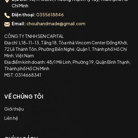
Chí Minh
Điện thoại:
0355618846
Email:
chouihandmade@gmail.com
CÔNG TY TNHH SEN CAPITAL
Địa chỉ: L18-11-13, Tầng 18, Tòa nhà Vincom Center Đồng Khởi,
72 Lê Thánh Tôn, Phường Bến Nghé, Quận 1, Thành phố Hồ Chí
Minh, Việt Nam
Địa điểm kinh doanh: 48/1 Mê Linh, Phường 19, Quận Bình Thạnh,
Thành phố Hồ Chí Minh
MST: 0314668341
VỀ CHÚNG TÔI
Giới thiệu
Liên hệ