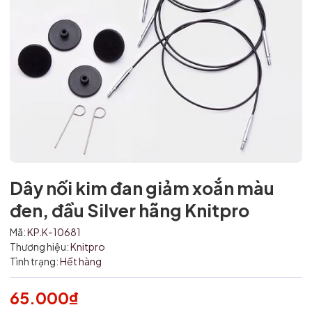
Mã giảm giá:
Ngày hết hạn:
Dây nối kim đan giảm xoắn màu
đen, đầu Silver hãng Knitpro
Điều kiện:
Mã:
KP.K-10681
Thương hiệu:
Knitpro
Tình trạng:
Hết hàng
65.000₫