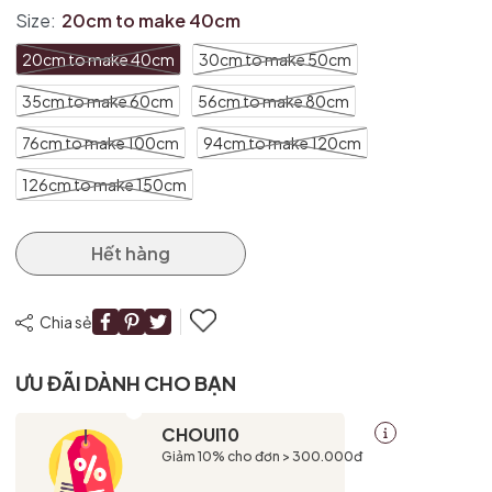
Size:
20cm to make 40cm
20cm to make 40cm
30cm to make 50cm
35cm to make 60cm
56cm to make 80cm
76cm to make 100cm
94cm to make 120cm
126cm to make 150cm
Hết hàng
Chia sẻ
ƯU ĐÃI DÀNH CHO BẠN
CHOUI10
Giảm 10% cho đơn > 300.000đ