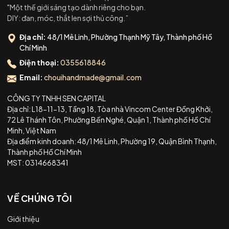
"Một thế giới sáng tạo dành riêng cho bạn.
DIY: đan, móc, thắt len sợi thủ công.”
Địa chỉ:
48/1 Mê Linh, Phường Thạnh Mỹ Tây, Thành phố Hồ
Chí Minh
Điện thoại:
0355618846
Email:
chouihandmade@gmail.com
CÔNG TY TNHH SEN CAPITAL
Địa chỉ: L18-11-13, Tầng 18, Tòa nhà Vincom Center Đồng Khởi,
72 Lê Thánh Tôn, Phường Bến Nghé, Quận 1, Thành phố Hồ Chí
Minh, Việt Nam
Địa điểm kinh doanh: 48/1 Mê Linh, Phường 19, Quận Bình Thạnh,
Thành phố Hồ Chí Minh
MST: 0314668341
VỀ CHÚNG TÔI
Giới thiệu