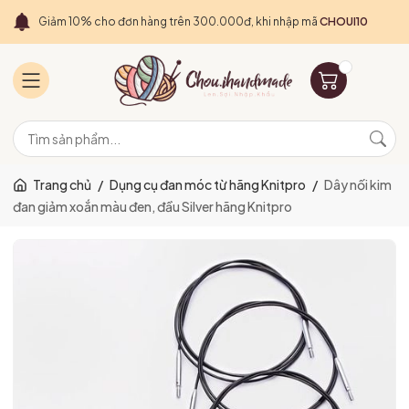
Giảm 10% cho đơn hàng trên 300.000đ, khi nhập mã
CHOUI10
Trang chủ
/
Dụng cụ đan móc từ hãng Knitpro
/
Dây nối kim
đan giảm xoắn màu đen, đầu Silver hãng Knitpro