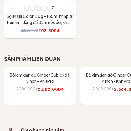
- 10%
+7
Sợi Maja Color, 50g - 165m, nhập từ
Permin, dùng để đan móc áo, khăn,
váy
202.500₫
225.000₫
Tùy chọn
SẢN PHẨM LIÊN QUAN
- 10%
- 10%
Bộ kim đan gỗ Ginger Cubics dài
Bộ kim đan gỗ Ginger Cu
5inch - KnitPro
4inch - KnitPro
2.502.000₫
2.664.
2.780.000₫
2.960.000₫
Thêm vào giỏ
Thêm vào giỏ
Giao hàng tận tâm