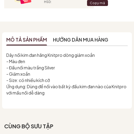
HSD:
Copy mã
MÔ TẢ SẢN PHẨM
HƯỚNG DẪN MUA HÀNG
Dây nối kim đan hãng Knitpro dòng giảm xoắn
- Màu đen
- Đầu nối màu trắng Silver
- Giảm xoắn
- Size: có nhiều kích cỡ
Ứng dụng: Dùng để nối vào bất kỳ đầu kim đan nào của Knitpro
với mấu nối dễ dàng
CÙNG BỘ SƯU TẬP