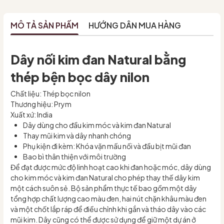
MÔ TẢ SẢN PHẨM
HƯỚNG DẪN MUA HÀNG
Dây nối kim đan Natural bằng
thép bện bọc dây nilon
Chất liệu: Thép bọc nilon
Thương hiệu: Prym
Xuất xứ: India
Dây dùng cho đầu kim móc và kim đan Natural
Thay mũi kim và dây nhanh chóng
Phụ kiện đi kèm: Khóa vặn mấu nối và đầu bịt mũi đan
Bao bì thân thiện với môi trường
Để đạt được mức độ linh hoạt cao khi đan hoặc móc, dây dùng
cho kim móc và kim đan Natural cho phép thay thế dây kim
một cách suôn sẻ. Bộ sản phẩm thực tế bao gồm một dây
tổng hợp chất lượng cao màu đen, hai nút chặn khâu màu đen
và một chốt lắp ráp để điều chỉnh khi gắn và tháo dây vào các
mũi kim. Dây cũng có thể được sử dụng để giữ một dự án ở