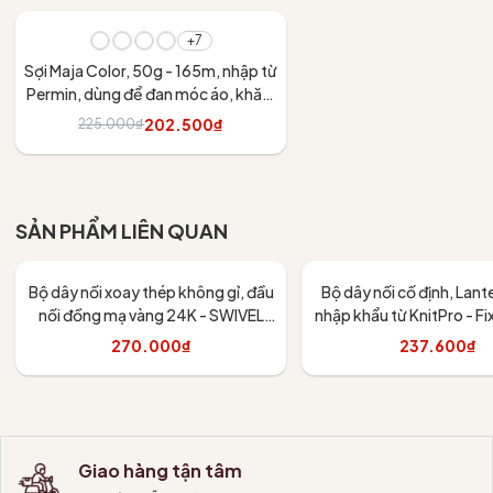
- 10%
+7
Sợi Maja Color, 50g - 165m, nhập từ
Permin, dùng để đan móc áo, khăn,
váy
202.500₫
225.000₫
Tùy chọn
SẢN PHẨM LIÊN QUAN
Bộ dây nối xoay thép không gỉ, đầu
Bộ dây nối cố định, Lan
nối đồng mạ vàng 24K - SWIVEL
nhập khẩu từ KnitPro - F
CORD - Lantern Moon, Knitpro
270.000₫
237.600₫
Tùy chọn
Tùy chọn
Giao hàng tận tâm