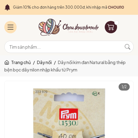
Giảm 10% cho đơn hàng trên 300.000đ, khi nhập mã
CHOUI10
Trang chủ
/
Dây nối
/
Dây nối kim đan Natural bằng thép
bện bọc dây nilon nhập khẩu từ Prym
1
/
2