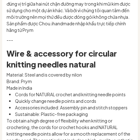
đúng vị trí giữa hai nút chặn đường may trong khi mũi kim được
sử dụng cho một dự án khác. Và bởi vì chúng tôi quan tâm đến
môi trường nên mọi thứ đều được đóng gói không chứa nhựa.
Sản phẩm được Chou.ihandmade nhập khẩu trực tiếp chính
hãng từ Prym
---
Wire & accessory for circular
knitting needles natural
Material: Steel and is covered by nilon
Brand: Prym
Made in India
Cords for NATURAL crochet and knitting needle points
Quickly change needle points and cords
Accessories included: Assembly pin and stitch stoppers
Sustainable: Plastic-free packaging
To obtain a high degree of flexibility when knitting or
crocheting, the cords for crochet hooks and NATURAL
knitting needle points allow for a smooth replacement of the