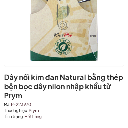
Dây nối kim đan Natural bằng thép
bện bọc dây nilon nhập khẩu từ
Prym
Mã giảm giá:
Mã:
P-223970
Thương hiệu:
Prym
Ngày hết hạn:
Tình trạng:
Hết hàng
Điều kiện: