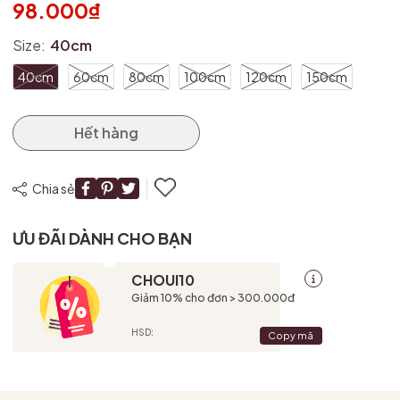
98.000₫
Size:
40cm
40cm
60cm
80cm
100cm
120cm
150cm
Hết hàng
Chia sẻ
ƯU ĐÃI DÀNH CHO BẠN
CHOUI10
Giảm 10% cho đơn > 300.000đ
HSD:
Copy mã