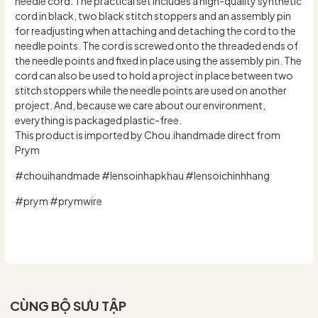
needle cord. The practical set includes a high-quality synthetic
cord in black, two black stitch stoppers and an assembly pin
for readjusting when attaching and detaching the cord to the
needle points. The cord is screwed onto the threaded ends of
the needle points and fixed in place using the assembly pin. The
cord can also be used to hold a project in place between two
stitch stoppers while the needle points are used on another
project. And, because we care about our environment,
everything is packaged plastic-free.
This product is imported by Chou.ihandmade direct from
Prym
#chouihandmade #lensoinhapkhau #lensoichinhhang
#prym #prymwire
CÙNG BỘ SƯU TẬP