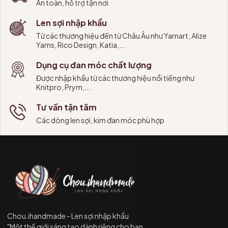
An toàn, hỗ trợ tận nơi
Len sợi nhập khẩu
Từ các thương hiệu đến từ Châu Âu như Yarnart, Alize
Yarns, Rico Design, Katia,...
Dụng cụ đan móc chất lượng
Được nhập khẩu từ các thương hiệu nổi tiếng như
Knitpro, Prym,...
Tư vấn tận tâm
Các dòng len sợi, kim đan móc phù hợp
Chou.ihandmade - Len sợi nhập khẩu
"Một thế giới sáng tạo dành riêng cho bạn.