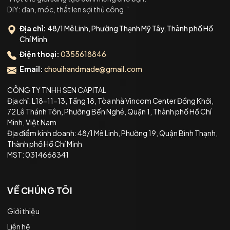
DIY: đan, móc, thắt len sợi thủ công.”
Địa chỉ:
48/1 Mê Linh, Phường Thạnh Mỹ Tây, Thành phố Hồ
Chí Minh
Điện thoại:
0355618846
Email:
chouihandmade@gmail.com
CÔNG TY TNHH SEN CAPITAL
Địa chỉ: L18-11-13, Tầng 18, Tòa nhà Vincom Center Đồng Khởi,
72 Lê Thánh Tôn, Phường Bến Nghé, Quận 1, Thành phố Hồ Chí
Minh, Việt Nam
Địa điểm kinh doanh: 48/1 Mê Linh, Phường 19, Quận Bình Thạnh,
Thành phố Hồ Chí Minh
MST: 0314668341
VỀ CHÚNG TÔI
Giới thiệu
Liên hệ