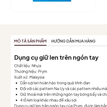
MÔ TẢ SẢN PHẨM
HƯỚNG DẪN MUA HÀNG
Dụng cụ giữ len trên ngón tay
Chất liệu: Nhựa
Thương hiệu: Prym
Xuất xứ: Malaysia
Dẫn sợi len hoàn hảo trong quá trình đan
Đối với các pattern Na Uy và các pattern nhiều m
Giữ thoải mái trên những ngón tay bóng bẩy và c
4 lỗ kim loại khác nhau để xâu sợi
Dụng cụ giữ len trên ngón tay của Prym, được làm bằ