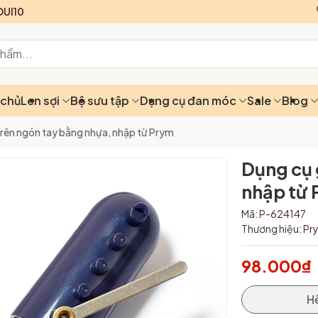
UI10
 chủ
Len sợi
Bộ sưu tập
Dụng cụ đan móc
Sale
Blog
 trên ngón tay bằng nhựa, nhập từ Prym
Dụng cụ 
nhập từ
Mã:
P-624147
Thương hiệu:
Pr
98.000₫
H