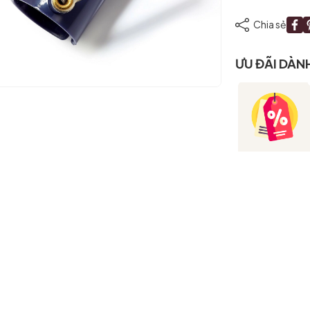
Chia sẻ
ƯU ĐÃI DÀN
Mã giảm giá:
Ngày hết hạn:
Điều kiện: