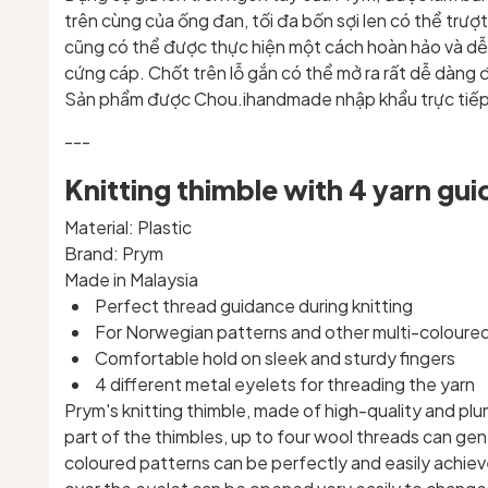
trên cùng của ống đan, tối đa bốn sợi len có thể tr
cũng có thể được thực hiện một cách hoàn hảo và dễ 
cứng cáp. Chốt trên lỗ gắn có thể mở ra rất dễ dàng đ
Sản phẩm được Chou.ihandmade nhập khẩu trực tiếp
---
Knitting thimble with 4 yarn gui
Material: Plastic
Brand: Prym
Made in Malaysia
Perfect thread guidance during knitting
For Norwegian patterns and other multi-coloure
Comfortable hold on sleek and sturdy fingers
4 different metal eyelets for threading the yarn
Prym's knitting thimble, made of high-quality and plum
part of the thimbles, up to four wool threads can gen
coloured patterns can be perfectly and easily achieved