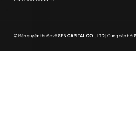
© Bản quyền thuộc về
SEN CAPITAL CO.,LTD
|
Cung cấp bởi