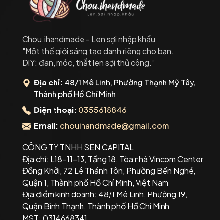
Chou.ihandmade - Len sợi nhập khẩu
"Một thế giới sáng tạo dành riêng cho bạn.
DIY: đan, móc, thắt len sợi thủ công.”
Địa chỉ:
48/1 Mê Linh, Phường Thạnh Mỹ Tây,
Thành phố Hồ Chí Minh
Điện thoại:
0355618846
Email:
chouihandmade@gmail.com
CÔNG TY TNHH SEN CAPITAL
Địa chỉ: L18-11-13, Tầng 18, Tòa nhà Vincom Center
Đồng Khởi, 72 Lê Thánh Tôn, Phường Bến Nghé,
Quận 1, Thành phố Hồ Chí Minh, Việt Nam
Địa điểm kinh doanh: 48/1 Mê Linh, Phường 19,
Quận Bình Thạnh, Thành phố Hồ Chí Minh
MST: 0314668341