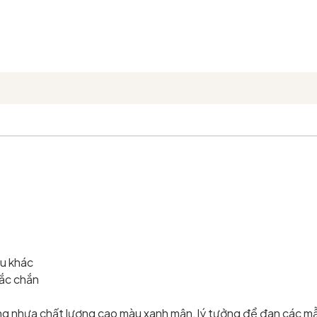
àu khác
hắc chắn
ng nhựa chất lượng cao màu xanh mận, lý tưởng để đan các mẫ