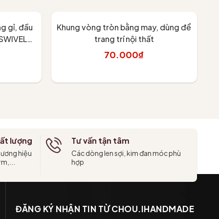
g gỉ, đầu
Khung vòng tròn bằng may, dùng để
Kh
 SWIVEL
trang trí nội thất
Knitpro
70.000₫
Thêm vào giỏ
ất lượng
Tư vấn tận tâm
hương hiệu
Các dòng len sợi, kim đan móc phù
ym,...
hợp
ĐĂNG KÝ NHẬN TIN TỪ CHOU.IHANDMADE