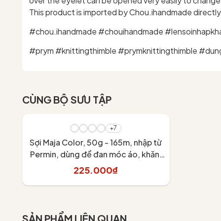
over the eyelet can be opened very easily to change 
This product is imported by Chou.ihandmade directl
#chou.ihandmade #chouihandmade #lensoinhapkhau
#prym #knittingthimble #prymknittingthimble #dun
CÙNG BỘ SƯU TẬP
+7
Sợi Maja Color, 50g - 165m, nhập từ
Permin, dùng để đan móc áo, khăn,
váy
225.000₫
Tùy chọn
SẢN PHẨM LIÊN QUAN