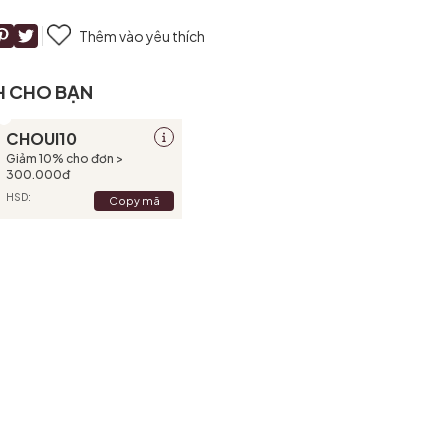
Thêm vào yêu thích
H CHO BẠN
CHOUI10
Giảm 10% cho đơn >
300.000đ
HSD:
Copy mã