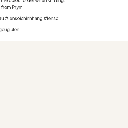
the colour order when knitting.
y from Prym
 #lensoichinhhang #lensoi
gcugiulen