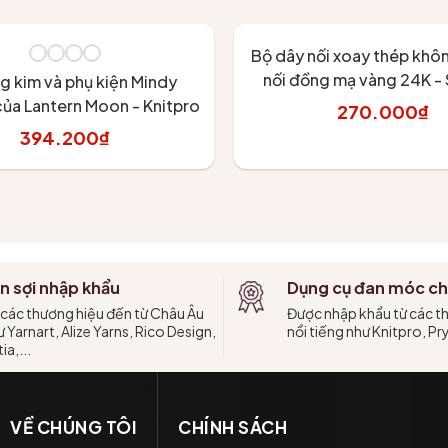
Bộ dây nối xoay thép khôn
nối đồng mạ vàng 24K -
g kim và phụ kiện Mindy
CORD - Lantern Moon, 
của Lantern Moon - Knitpro
270.000₫
394.200₫
Tùy chọn
Tùy chọn
n sợi nhập khẩu
Dụng cụ đan móc ch
 các thương hiệu đến từ Châu Âu
Được nhập khẩu từ các t
 Yarnart, Alize Yarns, Rico Design,
nổi tiếng như Knitpro, Pr
ia,...
VỀ CHÚNG TÔI
CHÍNH SÁCH