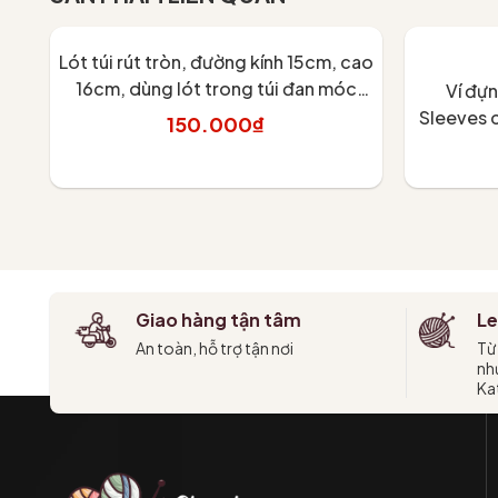
Lót túi rút tròn, đường kính 15cm, cao
16cm, dùng lót trong túi đan móc
Ví đựn
handmade
Sleeves 
150.000₫
Thêm vào giỏ
Giao hàng tận tâm
Le
An toàn, hỗ trợ tận nơi
Từ
như
Kat