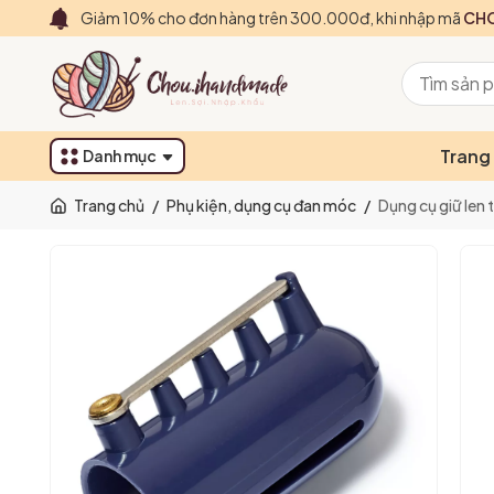
Giảm 10% cho đơn hàng trên 300.000đ, khi nhập mã
CHO
Trang
Danh mục
Trang chủ
/
Phụ kiện, dụng cụ đan móc
/
Dụng cụ giữ len