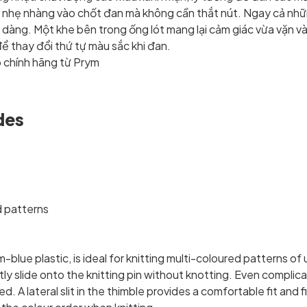
ượt nhẹ nhàng vào chốt đan mà không cần thắt nút. Ngay cả nh
dàng. Một khe bên trong ống lót mang lại cảm giác vừa vặn v
ể thay đổi thứ tự màu sắc khi đan.
 chính hãng từ Prym
des
d patterns
-blue plastic, is ideal for knitting multi-coloured patterns of
tly slide onto the knitting pin without knotting. Even complic
. A lateral slit in the thimble provides a comfortable fit and 