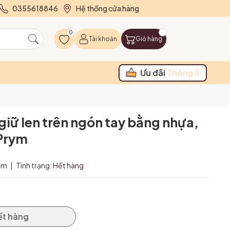
0355618846
Hệ thống cửa hàng
0
Tài khoản
Giỏ hàng
Ưu đãi
Tháng 6
giữ len trên ngón tay bằng nhựa,
 Prym
ym
|
Tình trạng:
Hết hàng
ết hàng