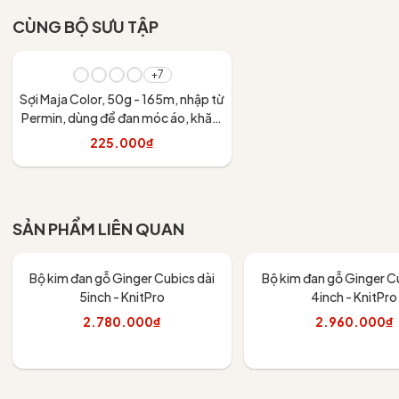
CÙNG BỘ SƯU TẬP
+7
Sợi Maja Color, 50g - 165m, nhập từ
Permin, dùng để đan móc áo, khăn,
váy
225.000₫
Tùy chọn
SẢN PHẨM LIÊN QUAN
Bộ kim đan gỗ Ginger Cubics dài
Bộ kim đan gỗ Ginger Cu
5inch - KnitPro
4inch - KnitPro
2.780.000₫
2.960.000₫
Thêm vào giỏ
Thêm vào giỏ