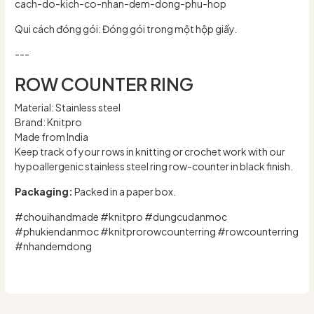
cach-do-kich-co-nhan-dem-dong-phu-hop
Qui cách đóng gói: Đóng gói trong một hộp giấy.
---
ROW COUNTER RING
Material: Stainless steel
Brand: Knitpro
Made from India
Keep track of your rows in knitting or crochet work with our
hypoallergenic stainless steel ring row-counter in black finish.
Packaging:
Packed in a paper box.
#chouihandmade #knitpro #dungcudanmoc
#phukiendanmoc #knitprorowcounterring #rowcounterring
#nhandemdong