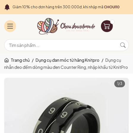
Giảm 10% cho đơn hàng trên 300.000đ, khi nhập mã
CHOUI10
Trang chủ
/
Dụng cụ đan móc từ hãng Knitpro
/
Dụng cụ
nhẫn đeo đếm dòng màu đen Counter Ring, nhập khẩu từ KnitPro
1
/
3