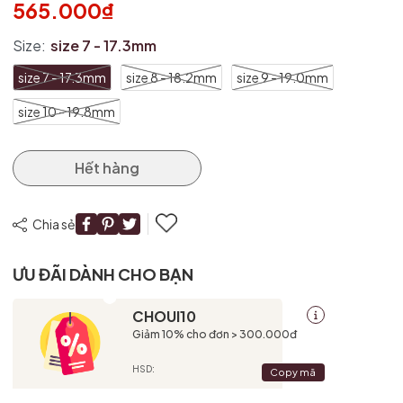
565.000₫
Size:
size 7 - 17.3mm
size 7 - 17.3mm
size 8 - 18.2mm
size 9 - 19.0mm
size 10 - 19.8mm
Hết hàng
Chia sẻ
ƯU ĐÃI DÀNH CHO BẠN
CHOUI10
Giảm 10% cho đơn > 300.000đ
HSD:
Copy mã