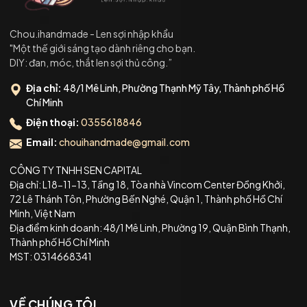
Chou.ihandmade - Len sợi nhập khẩu
"Một thế giới sáng tạo dành riêng cho bạn.
DIY: đan, móc, thắt len sợi thủ công.”
Địa chỉ:
48/1 Mê Linh, Phường Thạnh Mỹ Tây, Thành phố Hồ
Chí Minh
Điện thoại:
0355618846
Email:
chouihandmade@gmail.com
CÔNG TY TNHH SEN CAPITAL
Địa chỉ: L18-11-13, Tầng 18, Tòa nhà Vincom Center Đồng Khởi,
72 Lê Thánh Tôn, Phường Bến Nghé, Quận 1, Thành phố Hồ Chí
Minh, Việt Nam
Địa điểm kinh doanh: 48/1 Mê Linh, Phường 19, Quận Bình Thạnh,
Thành phố Hồ Chí Minh
MST: 0314668341
VỀ CHÚNG TÔI