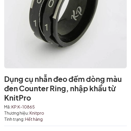
Dụng cụ nhẫn đeo đếm dòng màu
đen Counter Ring, nhập khẩu từ
Mã giảm giá:
KnitPro
Ngày hết hạn:
Mã:
KP.K-10865
Điều kiện:
Thương hiệu:
Knitpro
Tình trạng:
Hết hàng