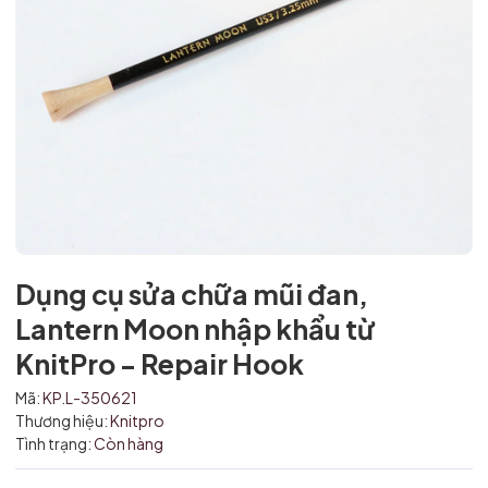
Mã giảm giá:
Ngày hết hạn:
Dụng cụ sửa chữa mũi đan,
Điều kiện:
Lantern Moon nhập khẩu từ
KnitPro - Repair Hook
Mã:
KP.L-350621
Thương hiệu:
Knitpro
Tình trạng:
Còn hàng