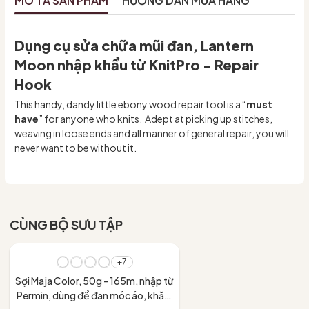
MÔ TẢ SẢN PHẨM
HƯỚNG DẪN MUA HÀNG
Dụng cụ sửa chữa mũi đan, Lantern
Moon nhập khẩu từ KnitPro - Repair
Hook
This handy, dandy little ebony wood repair tool is a “
must
have
” for anyone who knits. Adept at picking up stitches,
weaving in loose ends and all manner of general repair, you will
never want to be without it.
CÙNG BỘ SƯU TẬP
+7
Sợi Maja Color, 50g - 165m, nhập từ
Permin, dùng để đan móc áo, khăn,