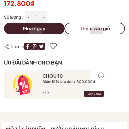
172.800₫
Số lượng:
-
+
Mua ngay
Thêm vào giỏ
Chia sẻ
ƯU ĐÃI DÀNH CHO BẠN
CHOUI10
Giảm 10% cho đơn > 300.000đ
HSD:
Copy mã