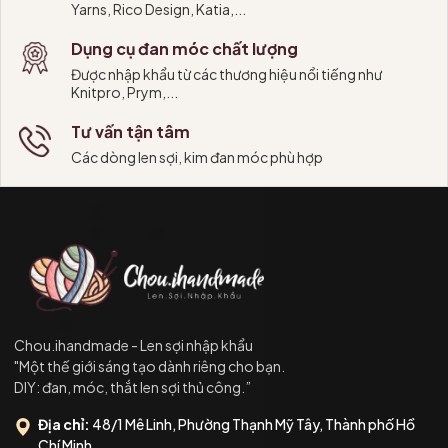
Yarns, Rico Design, Katia,...
Dụng cụ đan móc chất lượng
Được nhập khẩu từ các thương hiệu nổi tiếng như
Knitpro, Prym,...
Tư vấn tận tâm
Các dòng len sợi, kim đan móc phù hợp
Chou.ihandmade - Len sợi nhập khẩu
"Một thế giới sáng tạo dành riêng cho bạn.
DIY: đan, móc, thắt len sợi thủ công.”
Địa chỉ:
48/1 Mê Linh, Phường Thạnh Mỹ Tây, Thành phố Hồ
Chí Minh