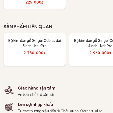
váy
225.000₫
Tùy chọn
SẢN PHẨM LIÊN QUAN
Bộ kim đan gỗ Ginger Cubics dài
Bộ kim đan gỗ Ginger Cu
5inch - KnitPro
4inch - KnitPro
2.780.000₫
2.960.000₫
Thêm vào giỏ
Thêm vào giỏ
Giao hàng tận tâm
An toàn, hỗ trợ tận nơi
Len sợi nhập khẩu
Từ các thương hiệu đến từ Châu Âu như Yarnart, Alize