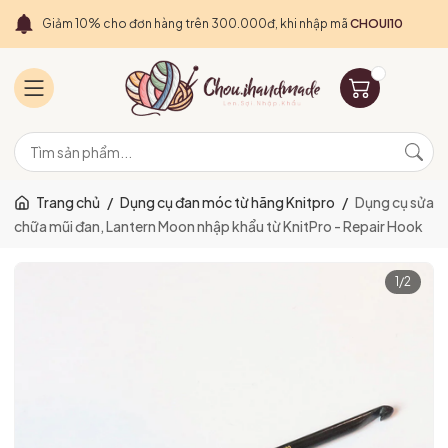
Giảm 10% cho đơn hàng trên 300.000đ, khi nhập mã
CHOUI10
Trang chủ
/
Dụng cụ đan móc từ hãng Knitpro
/
Dụng cụ sửa
chữa mũi đan, Lantern Moon nhập khẩu từ KnitPro - Repair Hook
1
/
2