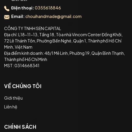
Điện thoại:
0355618846
Email:
chouihandmade@gmail.com
CÔNG TY TNHH SEN CAPITAL
Địa chỉ: L18-11-13, Tầng 18, Tòa nhà Vincom Center Đồng Khởi,
72 Lê Thánh Tôn, Phường Bến Nghé, Quận 1, Thành phố Hồ Chí
Minh, Việt Nam
Địa điểm kinh doanh: 48/1 Mê Linh, Phường 19, Quận Bình Thạnh,
Thành phố Hồ Chí Minh
MST: 0314668341
VỀ CHÚNG TÔI
Giới thiệu
Liên hệ
CHÍNH SÁCH