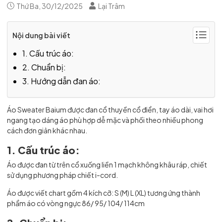
Thứ Ba, 30/12/2025
Lại Trâm
Nội dung bài viết
1. Cấu trúc áo:
2. Chuẩn bị:
3. Hướng dẫn đan áo:
Áo Sweater Baium được đan cổ thuyền cổ điển, tay áo dài, vai hơi
ngang tạo dáng áo phù hợp dễ mặc và phối theo nhiều phong
cách đơn giản khác nhau.
1. Cấu trúc áo:
Áo được đan từ trên cổ xuống liền 1 mạch không khâu ráp, chiết
sử dụng phương pháp chiết i-cord.
Áo được viết chart gồm 4 kích cỡ: S (M) L (XL) tương ứng thành
phẩm áo có vòng ngực 86/ 95/ 104/ 114cm