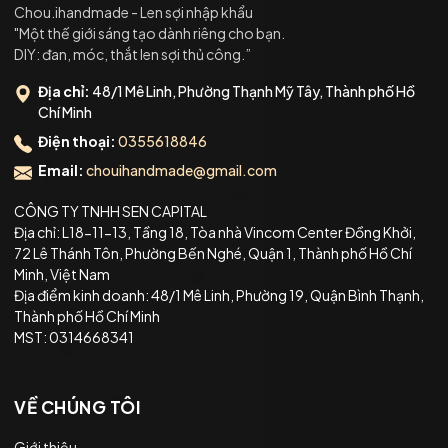
tại w
Chou.ihandmade - Len sợi nhập khẩu
để các
"Một thế giới sáng tạo dành riêng cho bạn.
nhé
DIY: đan, móc, thắt len sợi thủ công.”
#pap
#lenso
Địa chỉ:
48/1 Mê Linh, Phường Thạnh Mỹ Tây, Thành phố Hồ
Chí Minh
Điện thoại:
0355618846
Email:
chouihandmade@gmail.com
CÔNG TY TNHH SEN CAPITAL
Địa chỉ: L18-11-13, Tầng 18, Tòa nhà Vincom Center Đồng Khởi,
72 Lê Thánh Tôn, Phường Bến Nghé, Quận 1, Thành phố Hồ Chí
Minh, Việt Nam
Địa điểm kinh doanh: 48/1 Mê Linh, Phường 19, Quận Bình Thạnh,
Thành phố Hồ Chí Minh
MST: 0314668341
VỀ CHÚNG TÔI
Giới thiệu