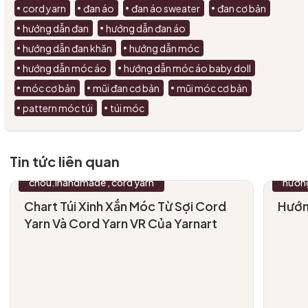
cord yarn
đan áo
đan áo sweater
đan cơ bản
hướng dẫn đan
hướng dẫn đan áo
hướng dẫn đan khăn
hướng dẫn móc
hướng dẫn móc áo
hướng dẫn móc áo baby doll
móc cơ bản
mũi đan cơ bản
mũi móc cơ bản
pattern móc túi
túi móc
Tin tức liên quan
chou.ihandmade
cord yarn
hướn
09
30
/04/2026
/
Chart Túi Xinh Xắn Móc Từ Sợi Cord
Hướn
Yarn Và Cord Yarn VR Của Yarnart