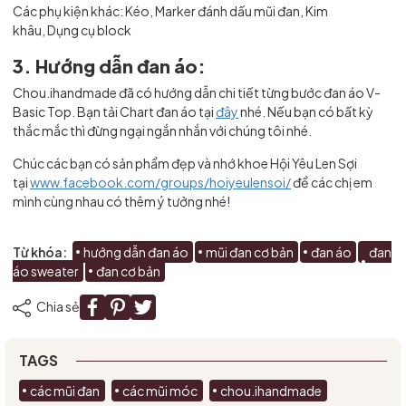
Các phụ kiện khác:
Kéo,
Marker đánh dấu mũi đan,
Kim
khâu,
Dụng cụ block
3. Hướng dẫn đan áo:
Chou.ihandmade đã có hướng dẫn chi tiết từng bước đan áo V-
Basic Top. Bạn tải Chart đan áo tại
đây
nhé. Nếu bạn có bất kỳ
thắc mắc thì đừng ngại ngắn nhắn với chúng tôi nhé.
Chúc các bạn có sản phẩm đẹp và nhớ khoe Hội Yêu Len Sợi
tại
www.facebook.com/groups/hoiyeulensoi/
để các chị em
mình cùng nhau có thêm ý tưởng nhé!
Từ khóa:
hướng dẫn đan áo
mũi đan cơ bản
đan áo
đan
áo sweater
đan cơ bản
Chia sẻ
TAGS
các mũi đan
các mũi móc
chou.ihandmade