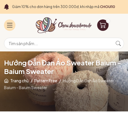
Giảm 10% cho đơn hàng trên 300.000đ, khi nhập mã
CHOUI10
Hướng Dẫn Đan Áo Sweater Baium -
Baium Sweater
Trang chủ
/
Pattern Free
/
Hướng Dẫn Đan Áo Sweater
Baium - Baium Sweater