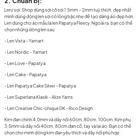
2. Chuẩn bị:
Len/ sợi: Shop dùng sợi cỡ sợi 1.5mm – 2mm tuỳ thích, đẹp nhất
mình dùng dòng len sợi có lông bậc nhẹ để tạo dáng áo đẹp hơn.
Len dùng cho áo mẫu là len
Papatya Fleecy. Ngoài ra, bạn có thể
chọn những dòng len sau:
- Len
Vista
- Yarnart
- Len
Nordic
- Yarnart
- Len
Love
- Papatya
- Len
Cake
- Papatya
- Len
Papatya Cake Silver
- Papatya
- Len
Superlana Klasik
- Alize Yarns
- Len Creative Chic-Unique DK
- Rico Design
Kim đan chính 4.0mm và dây nối 60cm, 80cm, 100cm. Kim phụ
3,5mm và dây nối 40cm, 80cm đan cổ, tay và lai áo. Bạn có thể
chọn cho mình dòng kim đan yêu thích và dây nối phù hợp.