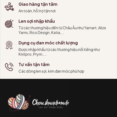
VR: https://chouihandmade.com/products/len
bạn đa
Giao hàng tận tâm
-soi-to-cord-yarn-vr-nhap-khau-tu-yarnart-
ở đây
An toàn, hỗ trợ tận nơi
moc-that-tui-xach-dem Chart hướng dẫn chi
nhau b
tiết: Chart túi móc #chouihandmade #charttui
bằng s
Len sợi nhập khẩu
#cordyarn #cordyarnvr #yarnart
hoặc s
cho áo
Từ các thương hiệu đến từ Châu Âu như Yarnart, Alize
thể tù
Yarns, Rico Design, Katia,...
xếp bô
2. Chu
Dụng cụ đan móc chất lượng
Ecoglo
Được nhập khẩu từ các thương hiệu nổi tiếng như
khi đã
Knitpro, Prym,...
Kim đ
hoặc k
Tư vấn tận tâm
tay, l
80cm. 
Các dòng len sợi, kim đan móc phù hợp
kim giư
khâu 3. Hướng dẫn đan áo: Chou.ihandmade đã
có hư
Summer
S,M,L
phẩm. 
có bất
chúng 
và 