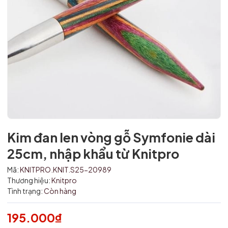
Kim đan len vòng gỗ Symfonie dài
Mã giảm giá:
25cm, nhập khẩu từ Knitpro
Ngày hết hạn:
Mã:
KNITPRO.KNIT.S25-20989
Thương hiệu:
Knitpro
Điều kiện:
Tình trạng:
Còn hàng
195.000₫