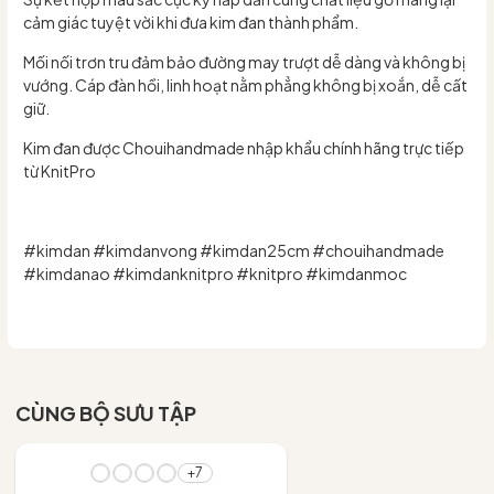
cảm giác tuyệt vời khi đưa kim đan thành phẩm.
Mối nối trơn tru đảm bảo đường may trượt dễ dàng và không bị
vướng. Cáp đàn hồi, linh hoạt nằm phẳng không bị xoắn, dễ cất
giữ.
Kim đan được Chouihandmade nhập khẩu chính hãng trực tiếp
từ KnitPro
#kimdan #kimdanvong #kimdan25cm #chouihandmade
#kimdanao #kimdanknitpro #knitpro #kimdanmoc
CÙNG BỘ SƯU TẬP
- 10%
+7