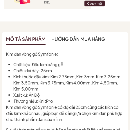
HSD:
Copy mã
MÔ TẢ SẢN PHẨM
HƯỚNG DẪN MUA HÀNG
Kim đan vòng gỗ Symfonie:
Chất liệu: Đầu kim bằng gỗ
Chiều dài dây: 25cm
Kích thước đầu kim: Kim 2.75mm, Kim 3mm, Kim 3.25mm,
Kim 3.50mm, Kim 3.75mm, Kim 4.00mm, Kim 4.50mm,
Kim 5.00mm
Xuất xứ: Ấn Độ
Thương hiệu: KnitPro
Kim đan vòng gỗ Symfonie có độ dài 25cm cùng các kích cỡ
đầu kim khác nhau, giúp bạn dễ dàng lựa chọn kim đan phù hợp
cho thành phẩm đan của mình.
Sự kết hợp màu sắc cực kỳ hấp dẫn cùng chất liệu gỗ mang lại