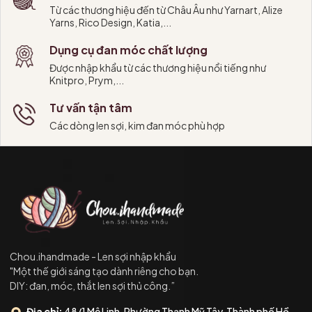
Từ các thương hiệu đến từ Châu Âu như Yarnart, Alize
Yarns, Rico Design, Katia,...
Dụng cụ đan móc chất lượng
Được nhập khẩu từ các thương hiệu nổi tiếng như
Knitpro, Prym,...
Tư vấn tận tâm
Các dòng len sợi, kim đan móc phù hợp
Chou.ihandmade - Len sợi nhập khẩu
"Một thế giới sáng tạo dành riêng cho bạn.
DIY: đan, móc, thắt len sợi thủ công.”
Địa chỉ:
48/1 Mê Linh, Phường Thạnh Mỹ Tây, Thành phố Hồ