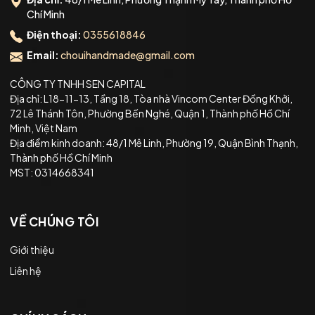
Chí Minh
Điện thoại:
0355618846
Email:
chouihandmade@gmail.com
CÔNG TY TNHH SEN CAPITAL
Địa chỉ: L18-11-13, Tầng 18, Tòa nhà Vincom Center Đồng Khởi,
72 Lê Thánh Tôn, Phường Bến Nghé, Quận 1, Thành phố Hồ Chí
Minh, Việt Nam
Địa điểm kinh doanh: 48/1 Mê Linh, Phường 19, Quận Bình Thạnh,
Thành phố Hồ Chí Minh
MST: 0314668341
VỀ CHÚNG TÔI
Giới thiệu
Liên hệ