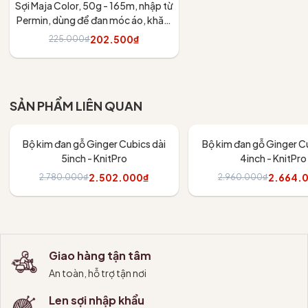
Sợi Maja Color, 50g - 165m, nhập từ
Permin, dùng để đan móc áo, khăn,
váy
202.500₫
225.000₫
Tùy chọn
SẢN PHẨM LIÊN QUAN
- 10%
- 10%
Bộ kim đan gỗ Ginger Cubics dài
Bộ kim đan gỗ Ginger Cu
5inch - KnitPro
4inch - KnitPro
2.502.000₫
2.664.
2.780.000₫
2.960.000₫
Thêm vào giỏ
Thêm vào giỏ
Giao hàng tận tâm
An toàn, hỗ trợ tận nơi
Len sợi nhập khẩu