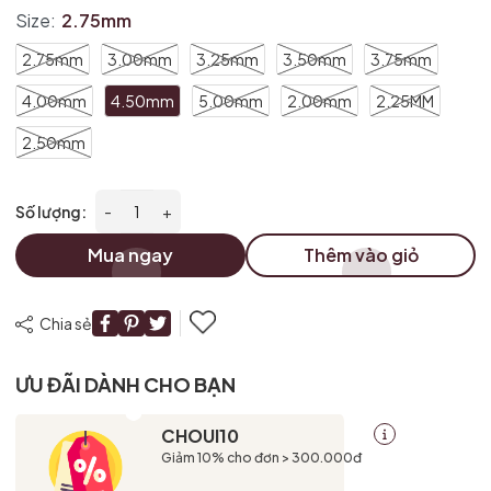
Size:
2.75mm
2.75mm
3.00mm
3.25mm
3.50mm
3.75mm
4.00mm
4.50mm
5.00mm
2.00mm
2.25MM
2.50mm
Số lượng:
-
+
Mua ngay
Thêm vào giỏ
Chia sẻ
ƯU ĐÃI DÀNH CHO BẠN
CHOUI10
Giảm 10% cho đơn > 300.000đ