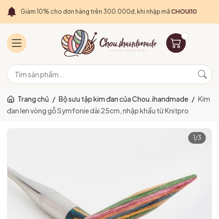
Giảm 10% cho đơn hàng trên 300.000đ, khi nhập mã
CHOUI10
Trang chủ
/
Bộ sưu tập kim đan của Chou.ihandmade
/
Kim
đan len vòng gỗ Symfonie dài 25cm, nhập khẩu từ Knitpro
1
/
3