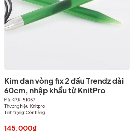
Kim đan vòng fix 2 đầu Trendz dài
60cm, nhập khẩu từ KnitPro
Mã:
KP.K-51057
Thương hiệu:
Knitpro
Tình trạng:
Còn hàng
Mã giảm giá:
145.000₫
Ngày hết hạn: