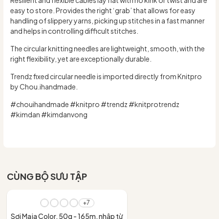
easy to store. Provides the right ‘grab’ that allows for easy
handling of slippery yarns, picking up stitches in a fast manner
and helps in controlling difficult stitches.
The circular knitting needles are lightweight, smooth, with the
right flexibility, yet are exceptionally durable.
Trendz fixed circular needle is imported directly from Knitpro
by Chou.ihandmade.
#chouihandmade #knitpro #trendz #knitprotrendz
#kimdan #kimdanvong
CÙNG BỘ SƯU TẬP
+7
Sợi Maja Color, 50g - 165m, nhập từ