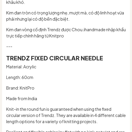
khâu khó.
Kim đan tròn có trọng lượng nhẹ, mượt mà, có độ linh hoạt vừa
phải nhưng lại có độ bền đặc biệt.
Kim đan vòng cố định Trendz được Chou.ihandmade nhập khẩu
trực tiếp chính hãng từ Knitpro
---
TRENDZ FIXED CIRCULAR NEEDLE
Material: Acrylic
Length: 60cm
Brand: KnitPro
Made from India
Knit-in the round fun is guaranteed when using the fixed
circular version of Trendz. They are available in 4 different cable
length options for a variety of knitting projects.
Resilient and flexible cables lay flat with no kink or twist and are