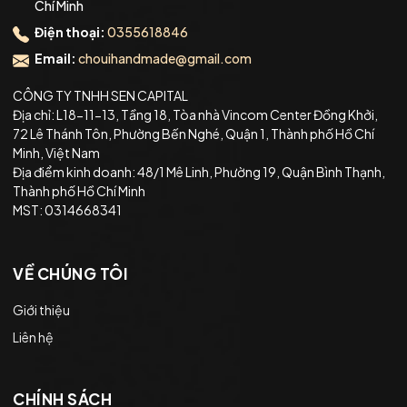
Chí Minh
Điện thoại:
0355618846
Email:
chouihandmade@gmail.com
CÔNG TY TNHH SEN CAPITAL
Địa chỉ: L18-11-13, Tầng 18, Tòa nhà Vincom Center Đồng Khởi,
72 Lê Thánh Tôn, Phường Bến Nghé, Quận 1, Thành phố Hồ Chí
Minh, Việt Nam
Địa điểm kinh doanh: 48/1 Mê Linh, Phường 19, Quận Bình Thạnh,
Thành phố Hồ Chí Minh
MST: 0314668341
VỀ CHÚNG TÔI
Giới thiệu
Liên hệ
CHÍNH SÁCH