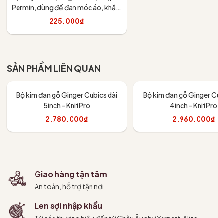
Permin, dùng để đan móc áo, khăn,
váy
225.000₫
Tùy chọn
SẢN PHẨM LIÊN QUAN
Bộ kim đan gỗ Ginger Cubics dài
Bộ kim đan gỗ Ginger Cu
5inch - KnitPro
4inch - KnitPro
2.780.000₫
2.960.000₫
Thêm vào giỏ
Thêm vào giỏ
Giao hàng tận tâm
An toàn, hỗ trợ tận nơi
Len sợi nhập khẩu
Từ các thương hiệu đến từ Châu Âu như Yarnart, Alize