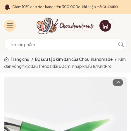
Giảm 10% cho đơn hàng trên 300.000đ, khi nhập mã
CHOUI10
Trang chủ
/
Bộ sưu tập kim đan của Chou.ihandmade
/
Kim
đan vòng fix 2 đầu Trendz dài 60cm, nhập khẩu từ KnitPro
1
/
9