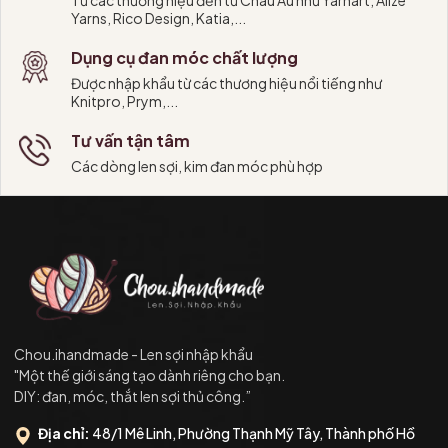
Yarns, Rico Design, Katia,...
Dụng cụ đan móc chất lượng
Được nhập khẩu từ các thương hiệu nổi tiếng như
Knitpro, Prym,...
Tư vấn tận tâm
Các dòng len sợi, kim đan móc phù hợp
Chou.ihandmade - Len sợi nhập khẩu
"Một thế giới sáng tạo dành riêng cho bạn.
DIY: đan, móc, thắt len sợi thủ công.”
Địa chỉ:
48/1 Mê Linh, Phường Thạnh Mỹ Tây, Thành phố Hồ