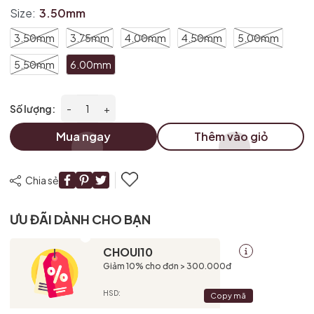
Size:
3.50mm
Điều kiện:
3.50mm
3.75mm
4.00mm
4.50mm
5.00mm
5.50mm
6.00mm
Số lượng:
-
+
Mua ngay
Thêm vào giỏ
Chia sẻ
ƯU ĐÃI DÀNH CHO BẠN
CHOUI10
Giảm 10% cho đơn > 300.000đ
HSD:
Copy mã