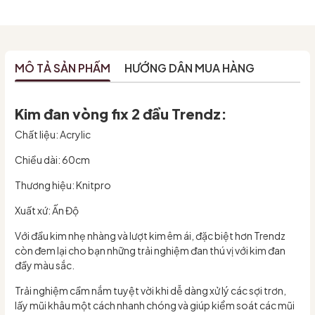
MÔ TẢ SẢN PHẨM
HƯỚNG DẪN MUA HÀNG
Kim đan vòng fix 2 đầu Trendz:
Chất liệu: Acrylic
Chiều dài: 60cm
Thương hiệu: Knitpro
Xuất xứ: Ấn Độ
Với đầu kim nhẹ nhàng và lượt kim êm ái, đặc biệt hơn Trendz
còn đem lại cho bạn những trải nghiệm đan thú vị với kim đan
đầy màu sắc.
Trải nghiệm cầm nắm tuyệt vời khi dễ dàng xử lý các sợi trơn,
lấy mũi khâu một cách nhanh chóng và giúp kiểm soát các mũi