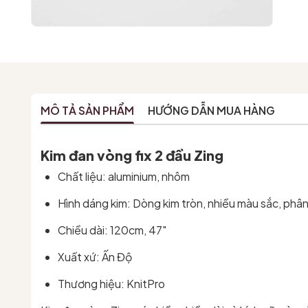
MÔ TẢ SẢN PHẨM
HƯỚNG DẪN MUA HÀNG
Kim đan vòng fix 2 đầu Zing
Chất liệu: aluminium, nhôm
Hình dáng kim: Dòng kim tròn, nhiều màu sắc, phân
Chiều dài: 120cm, 47"
Xuất xứ: Ấn Độ
Thương hiệu: KnitPro