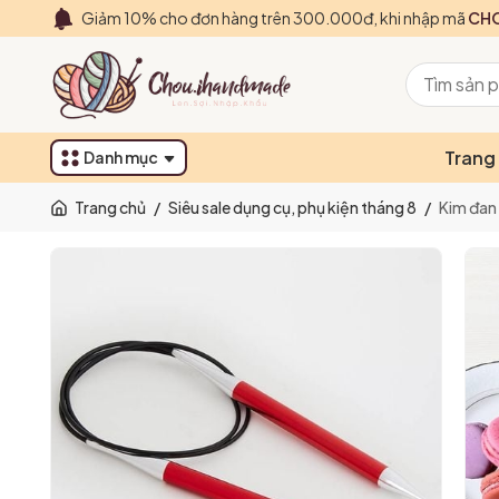
Giảm 10% cho đơn hàng trên 300.000đ, khi nhập mã
CHO
Trang
Danh mục
Trang chủ
/
Siêu sale dụng cụ, phụ kiện tháng 8
/
Kim đan 