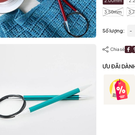
2.00mm
2.
3.50mm
3.
Số lượng:
-
Chia sẻ
ƯU ĐÃI DÀN
Mã giảm giá:
Ngày hết hạn:
Điều kiện: