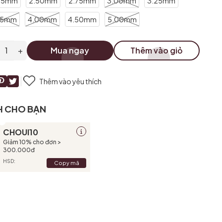
25mm
2.50mm
2.75mm
3.00mm
3.25mm
75mm
4.00mm
4.50mm
5.00mm
+
Mua ngay
Thêm vào giỏ
Thêm vào yêu thích
H CHO BẠN
CHOUI10
Giảm 10% cho đơn >
300.000đ
HSD:
Copy mã