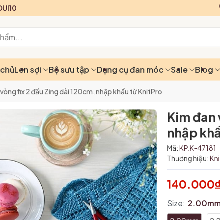
UI10
 chủ
Len sợi
Bộ sưu tập
Dụng cụ đan móc
Sale
Blog
vòng fix 2 đầu Zing dài 120cm, nhập khẩu từ KnitPro
Kim đan 
nhập khẩ
Mã:
KP.K-47181
Thương hiệu:
Kn
140.000
Size:
2.00m