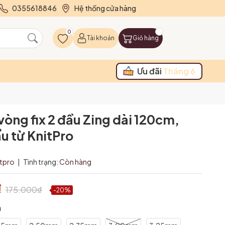
0355618846
Hệ thống cửa hàng
0
Tài khoản
Giỏ hàng
Ưu đãi
Tháng 6
vòng fix 2 đầu Zing dài 120cm,
u từ KnitPro
itpro
|
Tình trạng:
Còn hàng
₫
175.000₫
-20%
m