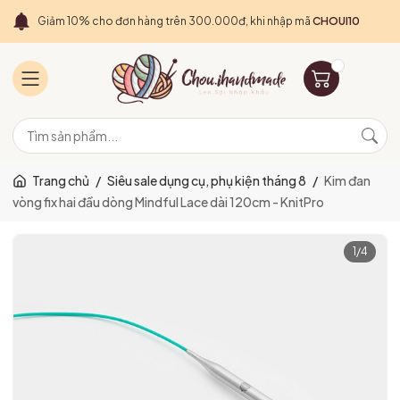
Giảm 10% cho đơn hàng trên 300.000đ, khi nhập mã
CHOUI10
Trang chủ
/
Siêu sale dụng cụ, phụ kiện tháng 8
/
Kim đan
vòng fix hai đầu dòng Mindful Lace dài 120cm - KnitPro
1
/
4