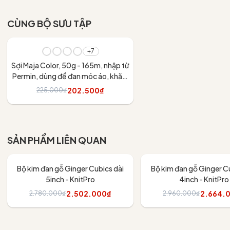
CÙNG BỘ SƯU TẬP
- 10%
+7
Sợi Maja Color, 50g - 165m, nhập từ
Permin, dùng để đan móc áo, khăn,
váy
202.500₫
225.000₫
Tùy chọn
SẢN PHẨM LIÊN QUAN
- 10%
- 10%
Bộ kim đan gỗ Ginger Cubics dài
Bộ kim đan gỗ Ginger Cu
5inch - KnitPro
4inch - KnitPro
2.502.000₫
2.664.
2.780.000₫
2.960.000₫
Thêm vào giỏ
Thêm vào giỏ