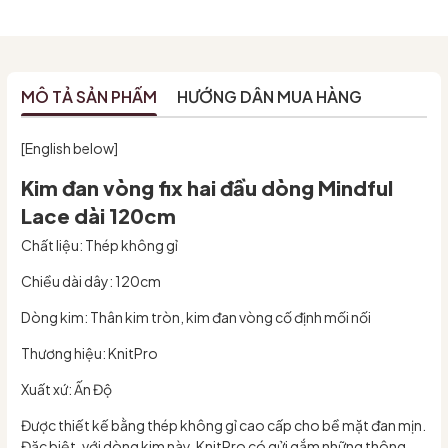
MÔ TẢ SẢN PHẨM
HƯỚNG DẪN MUA HÀNG
[English below]
Kim đan vòng fix hai đầu dòng Mindful
Lace dài 120cm
Chất liệu: Thép không gỉ
Chiều dài dây: 120cm
Dòng kim: Thân kim tròn, kim đan vòng cố định mối nối
Thương hiệu: KnitPro
Xuất xứ: Ấn Độ
Được thiết kế bằng thép không gỉ cao cấp cho bề mặt đan mịn.
Đặc biệt, với dòng kim này, KnitPro có gửi gắm những thông