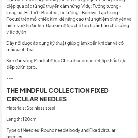
điệp qua các từ ngữ truyền cảm hứng (ví dụ: Tưởng tượng -
Imagine, Hít thở - Breathe, Tin tưởng - Believe, Tập trung -
Focus) trên mỗi chiếc kim, để nâng cao trảu nghiệm bình yên và
niềm vui khi đan len. Đầu kim được chế tạo hoàn hảo cho công
việc dự án.
Dây nối được áp dụng kỹ thuật giúp giảm xoắn khi đan và có
màu xanh Teal.
Kim đan vòng Mindful được Chou.ihandmade nhập khẩu trực
tiếp từ Knitpro.
---
THE MINDFUL COLLECTION FIXED
CIRCULAR NEEDLES
Materials: Stainless steel
Length: 120cm
Type of Needles: Round needle body and Fixed circular
needles