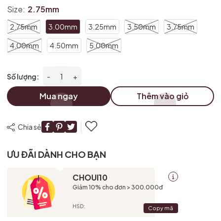
Size:
2.75mm
2.75mm
3.00mm
3.25mm
3.50mm
3.75mm
4.00mm
4.50mm
5.00mm
Số lượng:
-
+
Mua ngay
Thêm vào giỏ
Chia sẻ
ƯU ĐÃI DÀNH CHO BẠN
CHOUI10
Giảm 10% cho đơn > 300.000đ
HSD:
Copy mã