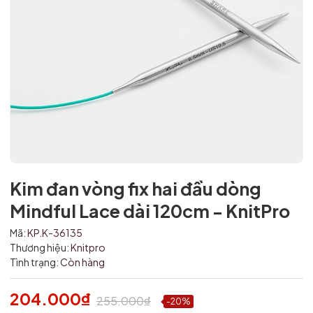
Kim đan vòng fix hai đầu dòng
Mindful Lace dài 120cm - KnitPro
Mã:
KP.K-36135
Thương hiệu:
Knitpro
Mã giảm giá:
Tình trạng:
Còn hàng
Ngày hết hạn:
204.000₫
255.000₫
-20%
Điều kiện: