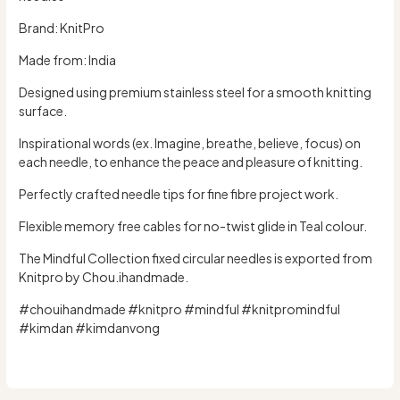
Brand: KnitPro
Made from: India
Designed using premium stainless steel for a smooth knitting
surface.
Inspirational words (ex. Imagine, breathe, believe, focus) on
each needle, to enhance the peace and pleasure of knitting.
Perfectly crafted needle tips for fine fibre project work.
Flexible memory free cables for no-twist glide in Teal colour.
The Mindful Collection fixed circular needles is exported from
Knitpro by Chou.ihandmade.
#chouihandmade #knitpro #mindful #knitpromindful
#kimdan #kimdanvong