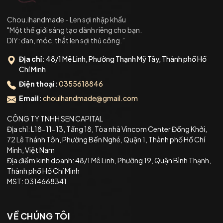
Chou.ihandmade - Len sợi nhập khẩu
"Một thế giới sáng tạo dành riêng cho bạn.
DIY: đan, móc, thắt len sợi thủ công.”
Địa chỉ:
48/1 Mê Linh, Phường Thạnh Mỹ Tây, Thành phố Hồ
Chí Minh
Điện thoại:
0355618846
Email:
chouihandmade@gmail.com
CÔNG TY TNHH SEN CAPITAL
Địa chỉ: L18-11-13, Tầng 18, Tòa nhà Vincom Center Đồng Khởi,
72 Lê Thánh Tôn, Phường Bến Nghé, Quận 1, Thành phố Hồ Chí
Minh, Việt Nam
Địa điểm kinh doanh: 48/1 Mê Linh, Phường 19, Quận Bình Thạnh,
Thành phố Hồ Chí Minh
MST: 0314668341
VỀ CHÚNG TÔI