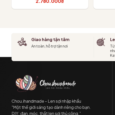
2.780.000₫
Thêm vào giỏ
T
Giao hàng tận tâm
Le
An toàn, hỗ trợ tận nơi
Từ
như
Kat
Chou.ihandmade - Len sợi nhập khẩu
"Một thế giới sáng tạo dành riêng cho bạn.
DIY: đan, móc, thắt len sợi thủ công.”