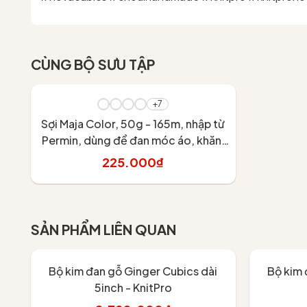
CÙNG BỘ SƯU TẬP
+7
Sợi Maja Color, 50g - 165m, nhập từ
Permin, dùng để đan móc áo, khăn,
váy
225.000₫
Tùy chọn
SẢN PHẨM LIÊN QUAN
Bộ kim đan gỗ Ginger Cubics dài
Bộ kim 
5inch - KnitPro