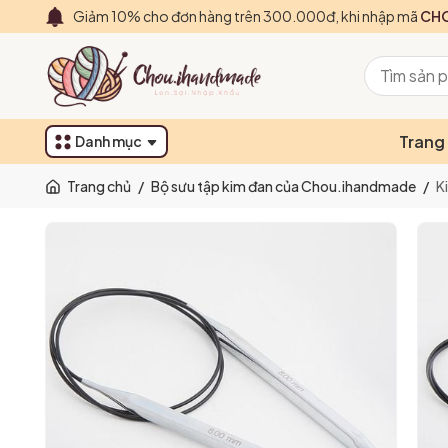
Giảm 10% cho đơn hàng trên 300.000đ, khi nhập mã
CHO
Trang
Danh mục
Trang chủ
/
Bộ sưu tập kim đan của Chou.ihandmade
/
K