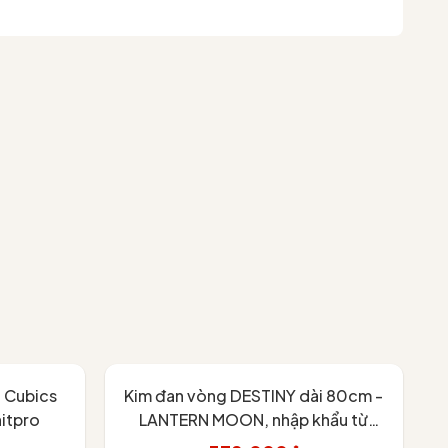
 Cubics
Kim đan vòng DESTINY dài 80cm -
Đ
itpro
LANTERN MOON, nhập khẩu từ
KnitPro