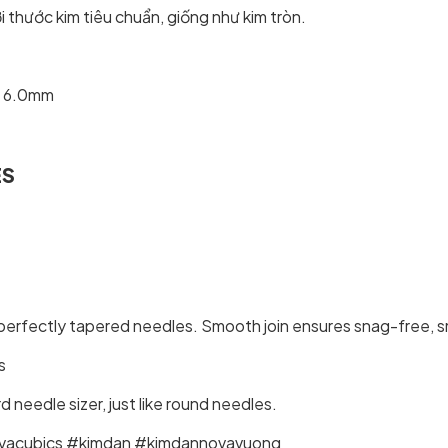
thước kim tiêu chuẩn, giống như kim tròn.
n 6.0mm
ES
 perfectly tapered needles. Smooth join ensures snag-free, s
s
d needle sizer, just like round needles.
ovacubics #kimdan #kimdannovavuong