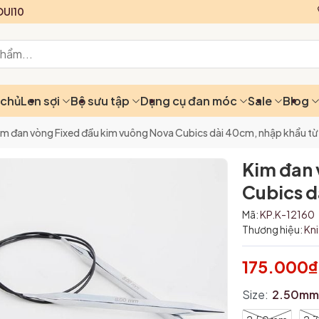
UI10
 chủ
Len sợi
Bộ sưu tập
Dụng cụ đan móc
Sale
Blog
im đan vòng Fixed đầu kim vuông Nova Cubics dài 40cm, nhập khẩu từ
Kim đan 
Cubics d
Mã:
KP.K-12160
Thương hiệu:
Kn
175.000₫
Size:
2.50m