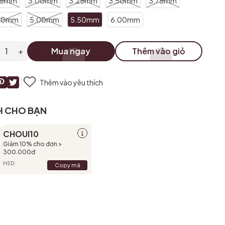
75mm
3.00mm
3.25mm
3.50mm
3.75mm
50mm
5.00mm
5.50mm
6.00mm
+
Mua ngay
Thêm vào giỏ
Thêm vào yêu thích
H CHO BẠN
CHOUI10
Giảm 10% cho đơn >
300.000đ
HSD:
Copy mã