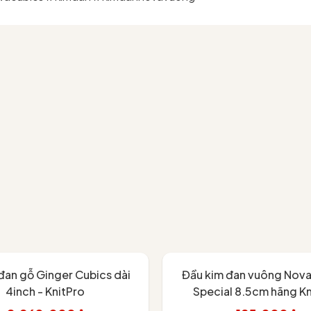
đan gỗ Ginger Cubics dài
Đầu kim đan vuông Nova
4inch - KnitPro
Special 8.5cm hãng Kn