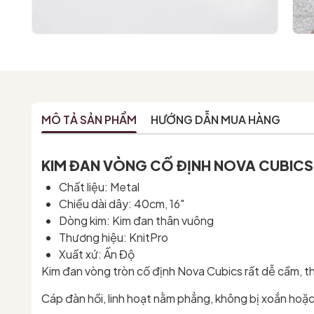
MÔ TẢ SẢN PHẨM
HƯỚNG DẪN MUA HÀNG
KIM ĐAN VÒNG CỐ ĐỊNH NOVA CUBICS
Chất liệu: Metal
Chiều dài dây: 40cm, 16"
Dòng kim: Kim đan thân vuông
Thương hiệu: KnitPro
Xuất xứ: Ấn Độ
Kim đan vòng tròn cố định Nova Cubics rất dễ cầm, th
Cáp đàn hồi, linh hoạt nằm phẳng, không bị xoắn hoặ