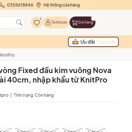
0355618846
Hệ thống cửa hàng
0
Tài khoản
Giỏ hàng
Ưu đãi
Tháng 6
 KnitPro
vòng Fixed đầu kim vuông Nova
ài 40cm, nhập khẩu từ KnitPro
itpro
|
Tình trạng:
Còn hàng
m