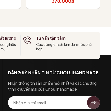
378.000₫
Tùy chọn
ất lượng
Tư vấn tận tâm
hương hiệu
Các dòng len sợi, kim đan móc phù
ym,...
hợp
ĐĂNG KÝ NHẬN TIN TỪ CHOU.IHANDMADE
Nhận thông tin sản phẩm mới nhất và các chương
trình khuyến mãi của Chou.ihandmade