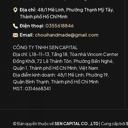
Địa chỉ:
48/1 Mê Linh, Phường Thạnh Mỹ Tây,
Thành phố Hồ Chí Minh
Điện thoại:
0355618846
Email:
chouihandmade@gmail.com
CÔNG TY TNHH SEN CAPITAL
Địa chỉ: L18-11-13, Tầng 18, Tòa nhà Vincom Center
Đồng Khởi, 72 Lê Thánh Tôn, Phường Bến Nghé,
Quận 1, Thành phố Hồ Chí Minh, Việt Nam
Địa điểm kinh doanh: 48/1 Mê Linh, Phường 19,
Quận Bình Thạnh, Thành phố Hồ Chí Minh
MST: 0314668341
© Bản quyền thuộc về
SEN CAPITAL CO.,LTD
|
Cung cấp bởi