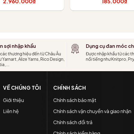
2.960.000₫
185.000₫
hêm vào giỏ
Tùy chọn
n sợi nhập khẩu
Dụng cụ đan móc ch
 các thương hiệu đến từ Châu Âu
Được nhập khẩu từ các t
 Yarnart, Alize Yarns, Rico Design,
nổi tiếng như Knitpro, Pr
ia,...
VỀ CHÚNG TÔI
CHÍNH SÁCH
Giới thiệu
Chính sách bảo mật
Liên hệ
Chính sách vận chuyển và giao nhận
Chính sách đổi trả
Chính sách kiểm hàng