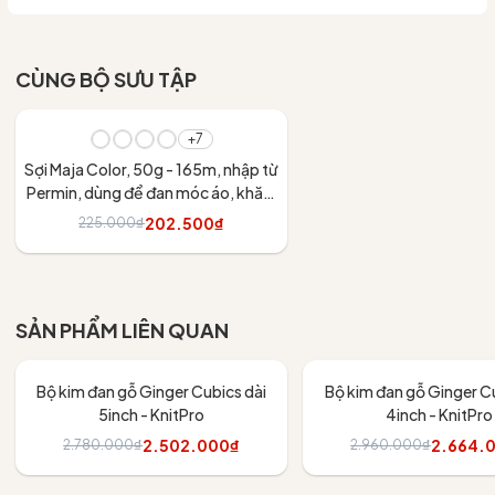
CÙNG BỘ SƯU TẬP
- 10%
+7
Sợi Maja Color, 50g - 165m, nhập từ
Permin, dùng để đan móc áo, khăn,
váy
202.500₫
225.000₫
Tùy chọn
SẢN PHẨM LIÊN QUAN
- 10%
- 10%
Bộ kim đan gỗ Ginger Cubics dài
Bộ kim đan gỗ Ginger Cu
5inch - KnitPro
4inch - KnitPro
2.502.000₫
2.664.
2.780.000₫
2.960.000₫