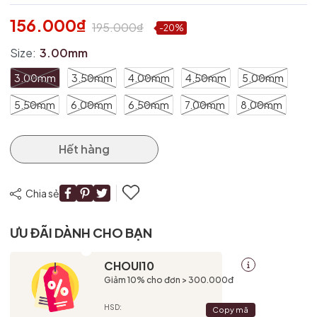
156.000₫
195.000₫
-20%
Size:
3.00mm
3.00mm
3.50mm
4.00mm
4.50mm
5.00mm
5.50mm
6.00mm
6.50mm
7.00mm
8.00mm
Hết hàng
Chia sẻ
ƯU ĐÃI DÀNH CHO BẠN
CHOUI10
Giảm 10% cho đơn > 300.000đ
HSD:
Copy mã