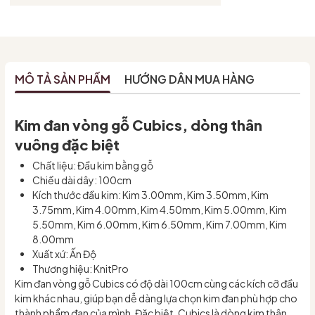
MÔ TẢ SẢN PHẨM
HƯỚNG DẪN MUA HÀNG
Kim đan vòng gỗ Cubics, dòng thân
vuông đặc biệt
Chất liệu: Đầu kim bằng gỗ
Chiều dài dây: 100cm
Kích thước đầu kim: Kim 3.00mm, Kim 3.50mm, Kim
3.75mm, Kim 4.00mm, Kim 4.50mm, Kim 5.00mm, Kim
5.50mm, Kim 6.00mm, Kim 6.50mm, Kim 7.00mm, Kim
8.00mm
Xuất xứ: Ấn Độ
Thương hiệu: KnitPro
Kim đan vòng gỗ Cubics có độ dài 100cm cùng các kích cỡ đầu
kim khác nhau, giúp bạn dễ dàng lựa chọn kim đan phù hợp cho
thành phẩm đan của mình. Đặc biệt, Cubics là dòng kim thân