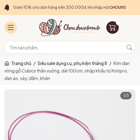
Giảm 10% cho đơn hàng trên 300.000đ, khi nhập mã
CHOUI10
Trang chủ
/
Siêu sale dụng cụ, phụ kiện tháng 8
/
Kim đan
vòng gỗ Cubics thân vuông, dài 100cm, nhập khẩu từ Knitpro,
đan áo, váy, đầm, khăn
1
/
3