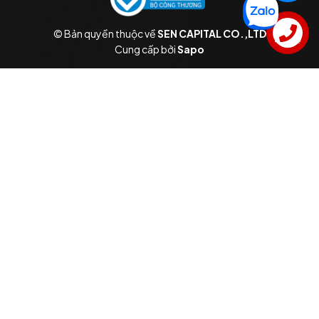
© Bản quyền thuộc về
SEN CAPITAL CO.,LTD
Liên hệ
Cung cấp bởi
Sapo