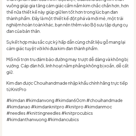
vuông giúp gia tăng cảm giác cầm nắm kim chắc chắn hơn, hơn
thế nữa thiết kế này giúp giữ len tốt hơn trong lúc bạn đan
thành phẩm. Đây là một thiết kế đột phá và mới mẻ, một trải
nghiệm hoàn toàn khác, bạn nên thêm vào Bộ sưu tập dụng cụ
đan của bản thân.
Sự kết hợp màu sắc cực kỳ hấp dẫn cùng chất liệu gỗ mang lại
cảm giác tuyệt vời khi đưa kim đan thành phẩm.
Mối nối trơn tru đảm bảo đường may trượt dễ dàng và không bị
vướng. Cáp đàn hồi, linh hoạt nằm phẳng không bị xoắn, dễ cất
giữ.
Kim đan được Chouihandmade nhập khẩu chính hãng trực tiếp
từ KnitPro
#kimdan #kimdanvong #kimdan60cm #chouihandmade
#kimdanao #kimdanknitpro #knitpro #kimdanmoc
#needles #knittingneedles #knitprocubics
#kimdanthanvuong #kimdancubics