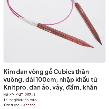
Kim đan vòng gỗ Cubics thân
Mã giảm giá:
vuông, dài 100cm, nhập khẩu từ
Ngày hết hạn:
Knitpro, đan áo, váy, đầm, khăn
Điều kiện:
Mã:
KP-KNIT-25341
Thương hiệu:
Knitpro
Tình trạng:
Hết hàng