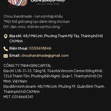
Chou.ihandmade - Len sợi nhập khẩu
"Một thế giới sáng tạo dành riêng cho bạn.
DIY: đan, móc, thắt len sợi thủ công.”
Địa chỉ:
48/1 Mê Linh, Phường Thạnh Mỹ Tây, Thành phố Hồ
Chí Minh
Điện thoại:
0355618846
Email:
chouihandmade@gmail.com
CÔNG TY TNHH SEN CAPITAL
Địa chỉ: L18-11-13, Tầng 18, Tòa nhà Vincom Center Đồng Khởi,
72 Lê Thánh Tôn, Phường Bến Nghé, Quận 1, Thành phố Hồ Chí
Minh, Việt Nam
Địa điểm kinh doanh: 48/1 Mê Linh, Phường 19, Quận Bình Thạnh,
Thành phố Hồ Chí Minh
MST: 0314668341