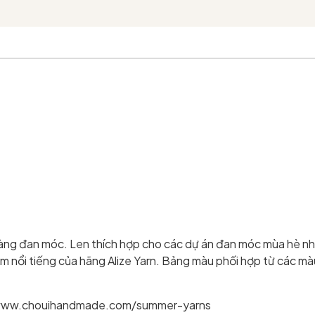
ng đan móc. Len thích hợp cho các dự án đan móc mùa hè như 
hẩm nổi tiếng của hãng Alize Yarn. Bảng màu phối hợp từ các m
s://www.chouihandmade.com/summer-yarns