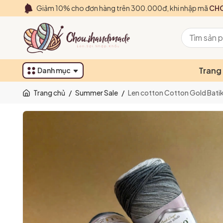
Giảm 10% cho đơn hàng trên 300.000đ, khi nhập mã
CHO
Trang
Danh mục
Trang chủ
/
Summer Sale
/
Len cotton Cotton Gold Batik 