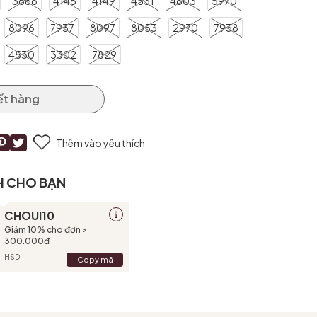
3686
4146
4149
4531
4603
5970
8096
7937
8097
8053
2970
7938
4530
3302
7829
ết hàng
Thêm vào yêu thích
H CHO BẠN
CHOUI10
Giảm 10% cho đơn >
300.000đ
HSD:
Copy mã