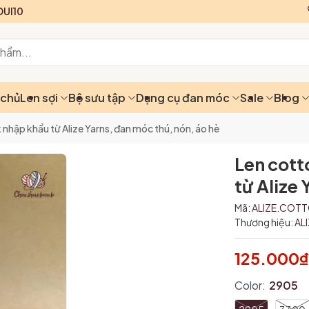
UI10
 chủ
Len sợi
Bộ sưu tập
Dụng cụ đan móc
Sale
Blog
nhập khẩu từ Alize Yarns, đan móc thú, nón, áo hè
Len cott
từ Alize 
Mã:
ALIZE.COT
Thương hiệu:
AL
125.000
Color:
2905