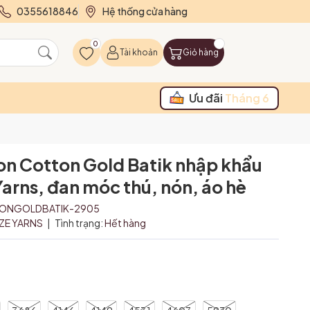
0355618846
Hệ thống cửa hàng
0
Tài khoản
Giỏ hàng
Ưu đãi
Tháng 6
on Cotton Gold Batik nhập khẩu
Yarns, đan móc thú, nón, áo hè
TONGOLDBATIK-2905
IZE YARNS
|
Tình trạng:
Hết hàng
₫