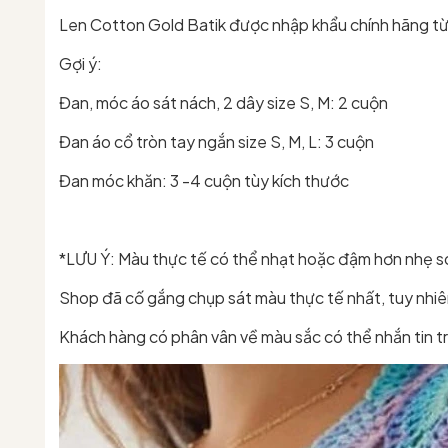
Len Cotton Gold Batik được nhập khẩu chính hãng từ 
Gợi ý:
Đan, móc áo sát nách, 2 dây size S, M: 2 cuộn
Đan áo cổ tròn tay ngắn size S, M, L: 3 cuộn
Đan móc khăn: 3 -4 cuộn tùy kích thước
*LƯU Ý: Màu thực tế có thể nhạt hoặc đậm hơn nhẹ so v
Shop đã cố gắng chụp sát màu thực tế nhất, tuy nhiên
Khách hàng có phân vân về màu sắc có thể nhắn tin tr