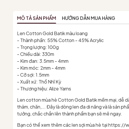
MÔ TẢ SẢN PHẨM
HƯỚNG DẪN MUA HÀNG
Len Cotton Gold Batik màu loang
- Thành phần: 55% Cotton - 45% Acrylic
- Trọng lượng: 100g
- Chiều dài: 330m
- Kim đan: 3.5mm - 4mm
- Kim móc: 2mm - 4mm
- Cỡ sợi: 1.5mm
- Xuất xứ: Thổ Nhĩ Kỳ
- Thương hiệu: Alize Yarns
Len cotton mùa hè Cotton Gold Batik mềm mại, dễ dà
thảm, chăn,... Đây là dòng len đa di năng và là sản p
tưởng, chắc chắn lên thành phẩm bạn sẽ mê ngay.
Bạn có thể xem thêm các len sợi mùa hè tại http