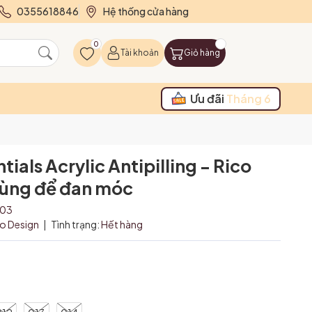
0355618846
Hệ thống cửa hàng
0
Tài khoản
Giỏ hàng
Ưu đãi
Tháng 6
tials Acrylic Antipilling - Rico
dùng để đan móc
003
co Design
|
Tình trạng:
Hết hàng
₫