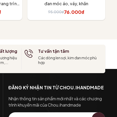
ang trí nội
đan móc áo, váy, khăn
₫
76.000₫
95.000₫
Tùy chọn
ất lượng
Tư vấn tận tâm
hương hiệu
Các dòng len sợi, kim đan móc phù
ym,...
hợp
ĐĂNG KÝ NHẬN TIN TỪ CHOU.IHANDMADE
Nhận thông tin sản phẩm mới nhất và các chương
trình khuyến mãi của Chou.ihandmade