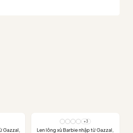
- 20%
+3
ừ Gazzal,
Len lông xù Barbie nhập từ Gazzal,