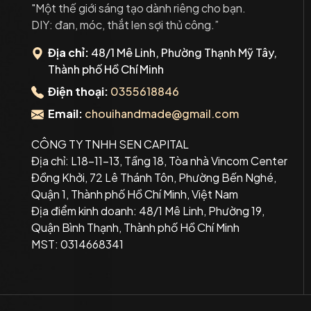
"Một thế giới sáng tạo dành riêng cho bạn.
DIY: đan, móc, thắt len sợi thủ công.”
Địa chỉ:
48/1 Mê Linh, Phường Thạnh Mỹ Tây,
Thành phố Hồ Chí Minh
Điện thoại:
0355618846
Email:
chouihandmade@gmail.com
CÔNG TY TNHH SEN CAPITAL
Địa chỉ: L18-11-13, Tầng 18, Tòa nhà Vincom Center
Đồng Khởi, 72 Lê Thánh Tôn, Phường Bến Nghé,
Quận 1, Thành phố Hồ Chí Minh, Việt Nam
Địa điểm kinh doanh: 48/1 Mê Linh, Phường 19,
Quận Bình Thạnh, Thành phố Hồ Chí Minh
MST: 0314668341