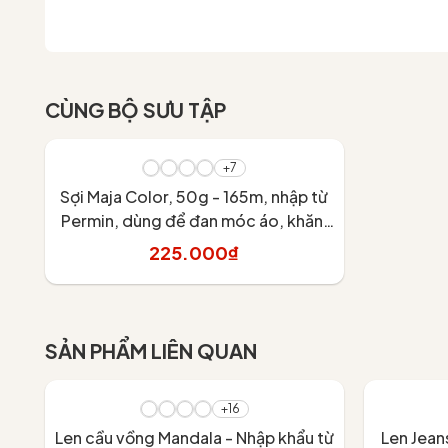
CÙNG BỘ SƯU TẬP
+7
Sợi Maja Color, 50g - 165m, nhập từ
Permin, dùng để đan móc áo, khăn,
váy
225.000₫
Tùy chọn
SẢN PHẨM LIÊN QUAN
- 30%
+16
Len cầu vồng Mandala - Nhập khẩu từ
Len Jean