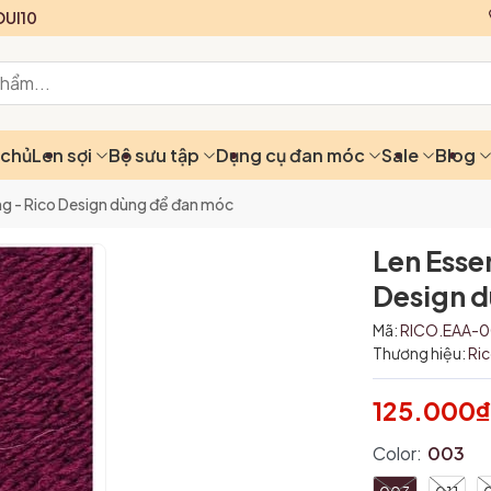
UI10
 chủ
Len sợi
Bộ sưu tập
Dụng cụ đan móc
Sale
Blog
ling - Rico Design dùng để đan móc
Len Essen
Design 
Mã:
RICO.EAA-
Thương hiệu:
Ri
125.000
Color:
003