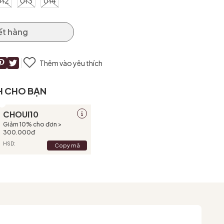
012
013
014
ết hàng
Thêm vào yêu thích
H CHO BẠN
CHOUI10
Giảm 10% cho đơn >
300.000đ
HSD:
Copy mã