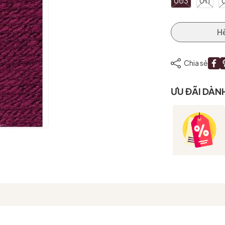
003
011
H
Mã giảm giá:
Chia sẻ
Ngày hết hạn:
Điều kiện:
ƯU ĐÃI DÀN