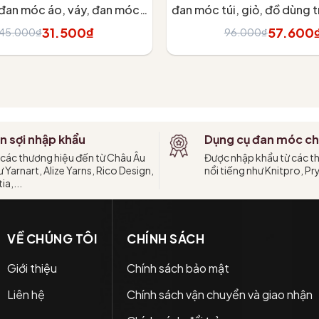
 đan móc áo, váy, đan móc
đan móc túi, giỏ, đồ dùng tr
thú
thất
31.500₫
57.600
45.000₫
96.000₫
Tùy chọn
Tùy chọn
n sợi nhập khẩu
Dụng cụ đan móc ch
 các thương hiệu đến từ Châu Âu
Được nhập khẩu từ các t
 Yarnart, Alize Yarns, Rico Design,
nổi tiếng như Knitpro, Pr
ia,...
VỀ CHÚNG TÔI
CHÍNH SÁCH
Giới thiệu
Chính sách bảo mật
Liên hệ
Chính sách vận chuyển và giao nhận