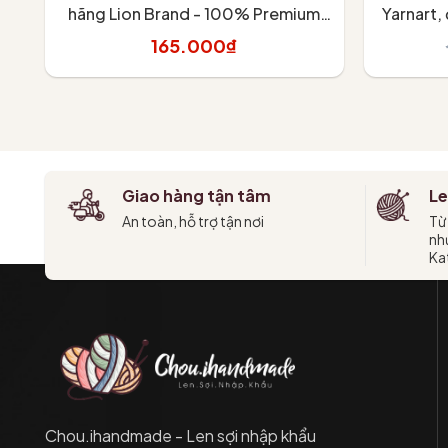
hãng Lion Brand - 100% Premium
Yarnart,
Acrylic - 150gram dài 173m
165.000₫
Tùy chọn
Giao hàng tận tâm
Le
An toàn, hỗ trợ tận nơi
Từ
như
Kat
Chou.ihandmade - Len sợi nhập khẩu