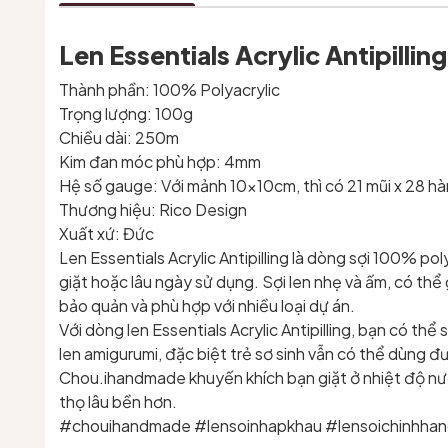
Len Essentials Acrylic Antipilling
Thành phần: 100% Polyacrylic
Trọng lượng: 100g
Chiều dài: 250m
Kim đan móc phù hợp: 4mm
Hệ số gauge: Với mảnh 10x10cm, thì có 21 mũi x 28 h
Thương hiệu: Rico Design
Xuất xứ: Đức
Len Essentials Acrylic Antipilling là dòng sợi 100% po
giặt hoặc lâu ngày sử dụng. Sợi len nhẹ và ấm, có thể
bảo quản và phù hợp với nhiều loại dự án.
Với dòng len Essentials Acrylic Antipilling, bạn có th
len amigurumi, đặc biệt trẻ sơ sinh vẫn có thể dùng 
Chou.ihandmade khuyến khích bạn giặt ở nhiệt độ nướ
thọ lâu bền hơn.
#chouihandmade #lensoinhapkhau #lensoichinhhang 