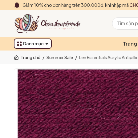
Giảm 10% cho đơn hàng trên 300.000đ, khi nhập mã
CHO
Trang
Danh mục
Trang chủ
/
Summer Sale
/
Len Essentials Acrylic Antipil