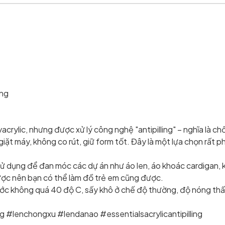
àng
lyacrylic, nhưng được xử lý công nghệ "antipilling" – nghĩa là 
 giặt máy, không co rút, giữ form tốt. Đây là một lựa chọn rất
ể sử dụng để đan móc các dự án như áo len, áo khoác cardigan, k
được nên bạn có thể làm đồ trẻ em cũng được.
c không quá 40 độ C, sấy khô ở chế độ thường, độ nóng thấp
#lenchongxu #lendanao #essentialsacrylicantipilling