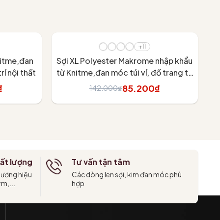
- 40%
-
+11
nitme,đan
Sợi XL Polyester Makrome nhập khẩu
rí nội thất
từ Knitme,đan móc túi ví, đồ trang trí
nội thất
₫
85.200₫
142.000₫
Tùy chọn
ất lượng
Tư vấn tận tâm
hương hiệu
Các dòng len sợi, kim đan móc phù
ym,...
hợp