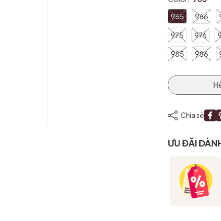
965
966
975
976
985
986
Mã giảm giá:
Ngày hết hạn:
H
Điều kiện:
Chia sẻ
ƯU ĐÃI DÀN