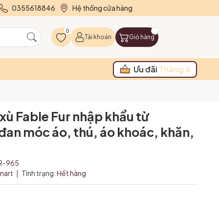
0355618846
Hệ thống cửa hàng
0
Tài khoản
Giỏ hàng
Ưu đãi
Tháng 6
 xù Fable Fur nhập khẩu từ
 đan móc áo, thú, áo khoác, khăn,
R-965
rnart
|
Tình trạng:
Hết hàng