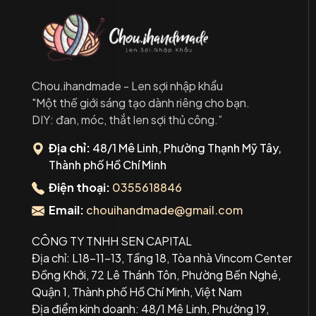
Chou.ihandmade - Len sợi nhập khẩu
"Một thế giới sáng tạo dành riêng cho bạn.
DIY: đan, móc, thắt len sợi thủ công.”
Địa chỉ:
48/1 Mê Linh, Phường Thạnh Mỹ Tây,
Thành phố Hồ Chí Minh
Điện thoại:
0355618846
Email:
chouihandmade@gmail.com
CÔNG TY TNHH SEN CAPITAL
Địa chỉ: L18-11-13, Tầng 18, Tòa nhà Vincom Center
Đồng Khởi, 72 Lê Thánh Tôn, Phường Bến Nghé,
Quận 1, Thành phố Hồ Chí Minh, Việt Nam
Địa điểm kinh doanh: 48/1 Mê Linh, Phường 19,