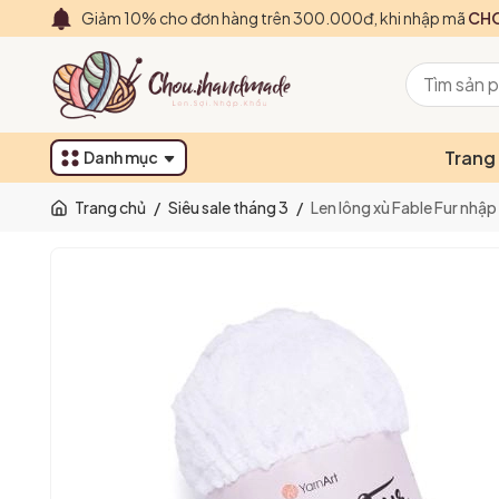
Giảm 10% cho đơn hàng trên 300.000đ, khi nhập mã
CHO
Trang
Danh mục
Trang chủ
/
Siêu sale tháng 3
/
Len lông xù Fable Fur nhập