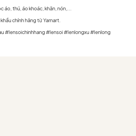
áo, thú, áo khoác, khăn, nón,...
khẩu chính hãng từ Yarnart.
au #lensoichinhhang #lensoi #lenlongxu #lenlong