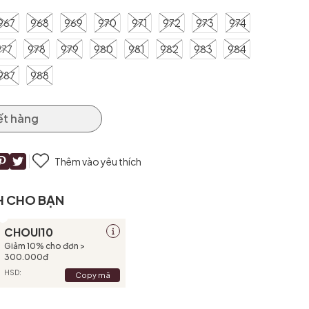
967
968
969
970
971
972
973
974
977
978
979
980
981
982
983
984
987
988
ết hàng
Thêm vào yêu thích
H CHO BẠN
CHOUI10
Giảm 10% cho đơn >
300.000đ
HSD:
Copy mã