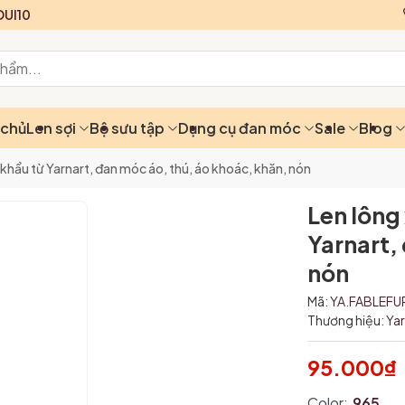
UI10
 chủ
Len sợi
Bộ sưu tập
Dụng cụ đan móc
Sale
Blog
 khẩu từ Yarnart, đan móc áo, thú, áo khoác, khăn, nón
Len lông
Yarnart,
nón
Mã:
YA.FABLEFU
Thương hiệu:
Ya
95.000₫
Color:
965