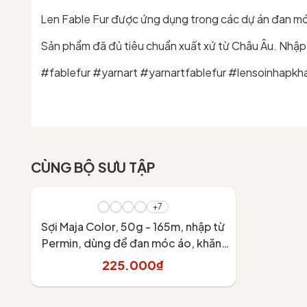
Len Fable Fur được ứng dụng trong các dự án đan móc 
Sản phẩm đã đủ tiêu chuẩn xuất xứ từ Châu Âu. Nhập 
#fablefur #yarnart #yarnartfablefur #lensoinhapkh
CÙNG BỘ SƯU TẬP
+7
Sợi Maja Color, 50g - 165m, nhập từ
Permin, dùng để đan móc áo, khăn,
váy
225.000₫
Tùy chọn