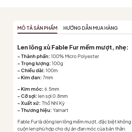
MÔ TẢ SẢN PHẨM
HƯỚNG DẪN MUA HÀNG
Len lông xù Fable Fur mềm mượt, nhẹ:
- Thành phần:
100% Micro Polyester
- Trọng lượng:
100g
- Chiều dài:
100m
- Kim đan:
7mm
- Kim móc:
6.5mm
- Cỡ sợi:
len sợi 0.8mm
- Xuất xứ:
Thổ Nhĩ Kỳ
- Thương hiệu:
Yarnart
Fable Fur là dòng len lông mềm mượt, đặc biệt không
cuộn len phù hợp cho dự án đan móc của bản thân.