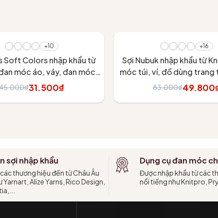
- 40%
+10
+16
s Soft Colors nhập khẩu từ
Sợi Nubuk nhập khẩu từ K
 đan móc áo, váy, đan móc
móc túi, ví, đồ dùng trang t
thú
31.500₫
49.800
45.000₫
83.000₫
Tùy chọn
Tùy chọn
n sợi nhập khẩu
Dụng cụ đan móc ch
 các thương hiệu đến từ Châu Âu
Được nhập khẩu từ các t
 Yarnart, Alize Yarns, Rico Design,
nổi tiếng như Knitpro, Pr
ia,...