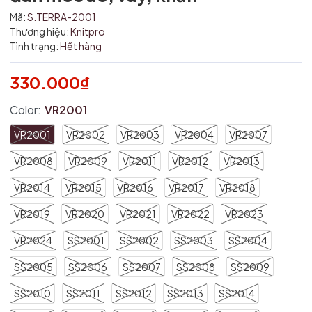
Điều kiện:
Mã:
S.TERRA-2001
Thương hiệu:
Knitpro
Tình trạng:
Hết hàng
330.000₫
Color:
VR2001
VR2001
VR2002
VR2003
VR2004
VR2007
VR2008
VR2009
VR2011
VR2012
VR2013
VR2014
VR2015
VR2016
VR2017
VR2018
VR2019
VR2020
VR2021
VR2022
VR2023
VR2024
SS2001
SS2002
SS2003
SS2004
SS2005
SS2006
SS2007
SS2008
SS2009
SS2010
SS2011
SS2012
SS2013
SS2014