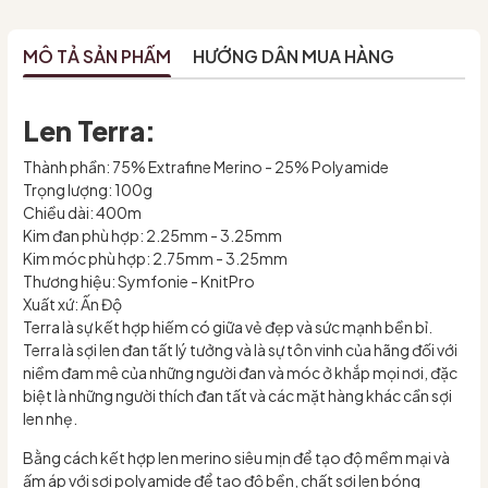
MÔ TẢ SẢN PHẨM
HƯỚNG DẪN MUA HÀNG
Len Terra:
Thành phần: 75% Extrafine Merino - 25% Polyamide
Trọng lượng: 100g
Chiều dài: 400m
Kim đan phù hợp: 2.25mm - 3.25mm
Kim móc phù hợp: 2.75mm - 3.25mm
Thương hiệu: Symfonie - KnitPro
Xuất xứ: Ấn Độ
Terra là sự kết hợp hiếm có giữa vẻ đẹp và sức mạnh bền bỉ.
Terra là sợi len đan tất lý tưởng và là sự tôn vinh của hãng đối với
niềm đam mê của những người đan và móc ở khắp mọi nơi, đặc
biệt là những người thích đan tất và các mặt hàng khác cần sợi
len nhẹ.
Bằng cách kết hợp len merino siêu mịn để tạo độ mềm mại và
ấm áp với sợi polyamide để tạo độ bền, chất sợi len bóng