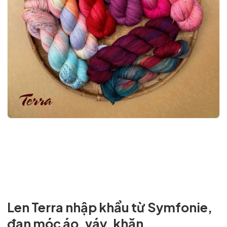
Mã giảm giá:
Len Terra nhập khẩu từ Symfonie,
Ngày hết hạn:
đan móc áo, váy, khăn