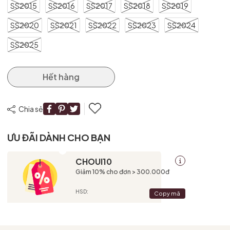
SS2015
SS2016
SS2017
SS2018
SS2019
SS2020
SS2021
SS2022
SS2023
SS2024
SS2025
Hết hàng
Chia sẻ
ƯU ĐÃI DÀNH CHO BẠN
CHOUI10
Giảm 10% cho đơn > 300.000đ
HSD:
Copy mã