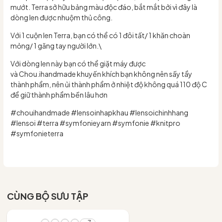
mướt. Terra sở hữu bảng màu độc đáo, bắt mắt bởi vì đây là
dòng len được nhuộm thủ công.
Với 1 cuộn len Terra, bạn có thể có 1 đôi tất/ 1 khăn choàn
mỏng/ 1 găng tay người lớn.\
Với dòng len này bạn có thể giặt máy được
và Chou.ihandmade khuyến khích bạn không nên sấy tẩy
thành phẩm, nên ủi thành phẩm ở nhiệt độ không quá 110 độ C
để giữ thành phẩm bền lâu hơn
#chouihandmade #lensoinhapkhau #lensoichinhhang
#lensoi #terra #symfonieyarn #symfonie #knitpro
#symfonieterra
CÙNG BỘ SƯU TẬP
- 10%