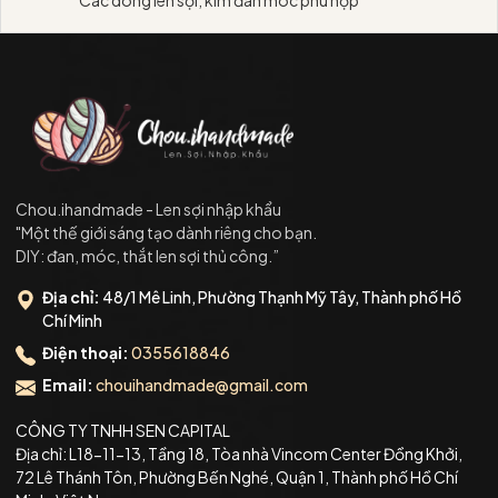
Chou.ihandmade - Len sợi nhập khẩu
"Một thế giới sáng tạo dành riêng cho bạn.
DIY: đan, móc, thắt len sợi thủ công.”
Địa chỉ:
48/1 Mê Linh, Phường Thạnh Mỹ Tây, Thành phố Hồ
Chí Minh
Điện thoại:
0355618846
Email:
chouihandmade@gmail.com
CÔNG TY TNHH SEN CAPITAL
Địa chỉ: L18-11-13, Tầng 18, Tòa nhà Vincom Center Đồng Khởi,
72 Lê Thánh Tôn, Phường Bến Nghé, Quận 1, Thành phố Hồ Chí