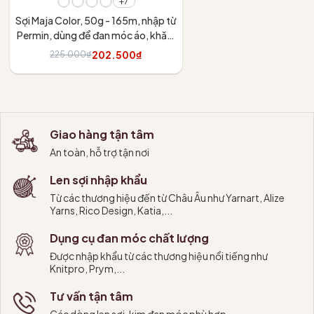
+7
Sợi Maja Color, 50g - 165m, nhập từ
Permin, dùng để đan móc áo, khăn,
váy
202.500₫
225.000₫
Tùy chọn
Giao hàng tận tâm
An toàn, hỗ trợ tận nơi
Len sợi nhập khẩu
Từ các thương hiệu đến từ Châu Âu như Yarnart, Alize
Yarns, Rico Design, Katia,...
Dụng cụ đan móc chất lượng
Được nhập khẩu từ các thương hiệu nổi tiếng như
Knitpro, Prym,...
Tư vấn tận tâm
Các dòng len sợi, kim đan móc phù hợp