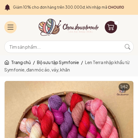
Giảm 10% cho đơn hàng trên 300.000đ, khi nhập mã
CHOUI10
Trang chủ
/
Bộ sưu tập Symfonie
/
Len Terra nhập khẩu từ
Symfonie, đan móc áo, váy, khăn
1
/
62