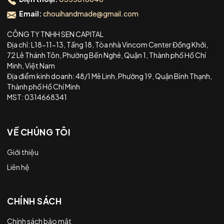
Email:
chouihandmade@gmail.com
CÔNG TY TNHH SEN CAPITAL
Địa chỉ: L18-11-13, Tầng 18, Tòa nhà Vincom Center Đồng Khởi,
72 Lê Thánh Tôn, Phường Bến Nghé, Quận 1, Thành phố Hồ Chí
Minh, Việt Nam
Địa điểm kinh doanh: 48/1 Mê Linh, Phường 19, Quận Bình Thạnh,
Thành phố Hồ Chí Minh
MST: 0314668341
VỀ CHÚNG TÔI
Giới thiệu
Liên hệ
CHÍNH SÁCH
Chính sách bảo mật