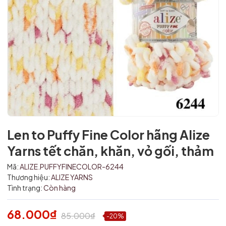
Len to Puffy Fine Color hãng Alize
Yarns tết chăn, khăn, vỏ gối, thảm
Mã:
ALIZE.PUFFYFINECOLOR-6244
Thương hiệu:
ALIZE YARNS
Tình trạng:
Còn hàng
Mã giảm giá:
68.000₫
85.000₫
-20%
Ngày hết hạn: