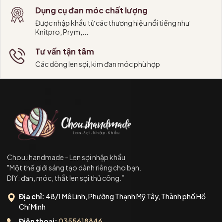
Dụng cụ đan móc chất lượng
Được nhập khẩu từ các thương hiệu nổi tiếng như
Knitpro, Prym,...
Tư vấn tận tâm
Các dòng len sợi, kim đan móc phù hợp
Chou.ihandmade - Len sợi nhập khẩu
"Một thế giới sáng tạo dành riêng cho bạn.
DIY: đan, móc, thắt len sợi thủ công.”
Địa chỉ:
48/1 Mê Linh, Phường Thạnh Mỹ Tây, Thành phố Hồ
Chí Minh
Điện thoại:
0355618846