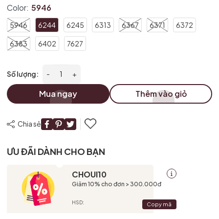
Color:
5946
Điều kiện:
5946
6244
6245
6313
6367
6371
6372
6383
6402
7627
Số lượng:
-
+
Mua ngay
Thêm vào giỏ
Chia sẻ
ƯU ĐÃI DÀNH CHO BẠN
CHOUI10
Giảm 10% cho đơn > 300.000đ
HSD:
Copy mã