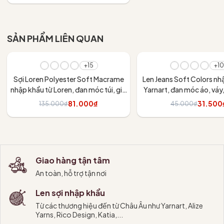
Tùy chọn
SẢN PHẨM LIÊN QUAN
- 40%
- 30%
+15
+10
Sợi Loren Polyester Soft Macrame
Len Jeans Soft Colors nh
nhập khẩu từ Loren, đan móc túi, giỏ
Yarnart, đan móc áo, váy
xách, nón, các đồ dùng trang trí nội
thú
81.000₫
31.500
135.000₫
45.000₫
thất
Tùy chọn
Tùy chọn
Giao hàng tận tâm
An toàn, hỗ trợ tận nơi
Len sợi nhập khẩu
Từ các thương hiệu đến từ Châu Âu như Yarnart, Alize
Yarns, Rico Design, Katia,...