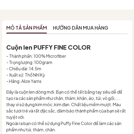
MÔ TẢ SẢN PHẨM
HƯỚNG DẪN MUA HÀNG
Cuộn len PUFFY FINE COLOR
- Thành phần: 100% Microfiber
- Trọng lượng: 100gram
- Chiều dài: 14.5m
- Xuất xứ: Thổ Nhĩ Kỳ
- Hãng: Alize Yarns
Đây là cuộn len dòng mới. Bạn có thể tết bằng tay siêu dễ để
tạo ra các sản phẩm như chăn, thảm, khăn, áo, túi, vỏ gối,....
thay vì sử dụng kim móc, kim đan. Chất liệu mềm mượt. Màu
sắc tươi trẻ và rất đặc sắc, đảm bảo thành phẩm của bạn sẽ rất
tuyệt vời.
Ngoài ra bạn có thể sử dụng Puffy Fine Color để làm các sản
phẩm như túi, thảm, chăn.