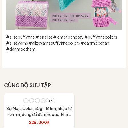
#alizepuffyfine #lenalize #lentetbangtay #puffyfinecolors
#alizeyarns #alizeyarnspuffyfinecolors #danmocchan
#danmoctham
CÙNG BỘ SƯU TẬP
+7
Sợi Maja Color, 50g - 165m, nhập từ
Permin, dùng để đan móc áo, khăn,
váy
225.000₫