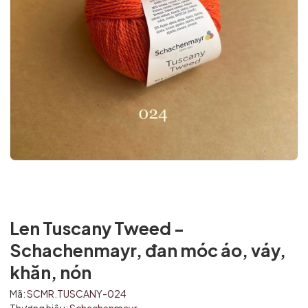
Len Tuscany Tweed -
Schachenmayr, đan móc áo, váy,
khăn, nón
Mã giảm giá:
Mã:
SCMR.TUSCANY-024
Ngày hết hạn: