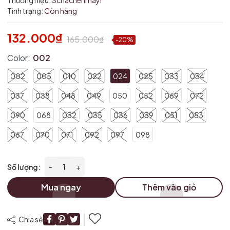
Thương hiệu:
Schachenmayr
Tình trạng:
Còn hàng
Điều kiện:
132.000₫
165.000₫
-20%
Color:
002
002
005
010
022
024
025
033
034
037
038
048
049
050
052
069
072
090
068
032
035
036
039
051
053
067
070
071
092
097
098
Số lượng:
-
+
Mua ngay
Thêm vào giỏ
Chia sẻ