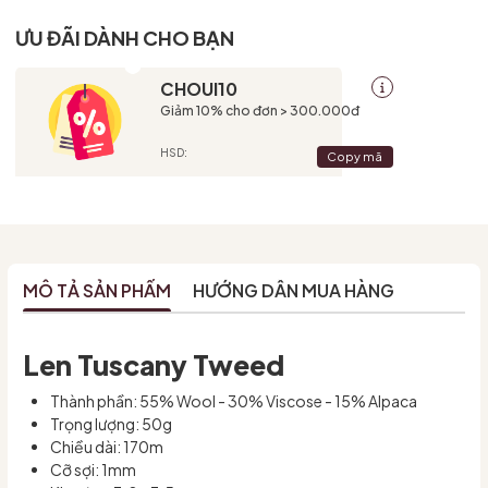
ƯU ĐÃI DÀNH CHO BẠN
CHOUI10
Giảm 10% cho đơn > 300.000đ
HSD:
Copy mã
MÔ TẢ SẢN PHẨM
HƯỚNG DẪN MUA HÀNG
Len Tuscany Tweed
Thành phần: 55% Wool - 30% Viscose - 15% Alpaca
Trọng lượng: 50g
Chiều dài: 170m
Cỡ sợi: 1mm