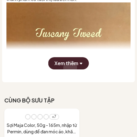
Xem thêm
CÙNG BỘ SƯU TẬP
- 10%
+7
Sợi Maja Color, 50g - 165m, nhập từ
Permin, dùng để đan móc áo, khăn,