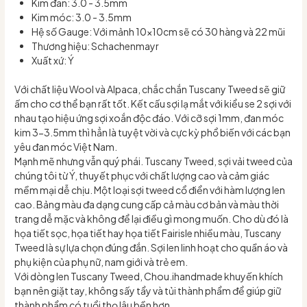
Kim đan: 3.0 - 3.5mm
Kim móc: 3.0 - 3.5mm
Hệ số Gauge: Với mảnh 10x10cm sẽ có 30 hàng và 22 mũi
Thương hiệu: Schachenmayr
Xuất xứ: Ý
Với chất liệu Wool và Alpaca, chắc chắn Tuscany Tweed sẽ giữ
ấm cho cơ thể bạn rất tốt. Kết cấu sợi lạ mắt với kiểu se 2 sợi với
nhau tạo hiệu ứng sợi xoắn độc đáo. Với cỡ sợi 1mm, đan móc
kim 3-3.5mm thì hẳn là tuyệt vời và cực kỳ phổ biến với các bạn
yêu đan móc Việt Nam.
Mạnh mẽ nhưng vẫn quý phái. Tuscany Tweed, sợi vải tweed của
chúng tôi từ Ý, thuyết phục với chất lượng cao và cảm giác
mềm mại dễ chịu. Một loại sợi tweed cổ điển với hàm lượng len
cao. Bảng màu đa dạng cung cấp cả màu cơ bản và màu thời
trang dễ mặc và không để lại điều gì mong muốn. Cho dù đó là
họa tiết sọc, họa tiết hay họa tiết Fairisle nhiều màu, Tuscany
Tweed là sự lựa chọn đúng đắn. Sợi len linh hoạt cho quần áo và
phụ kiện của phụ nữ, nam giới và trẻ em.
Với dòng len Tuscany Tweed, Chou.ihandmade khuyến khích
bạn nên giặt tay, không sấy tẩy và tủi thành phẩm để giúp giữ
thành phẩm có tuổi thọ lâu bền hơn.