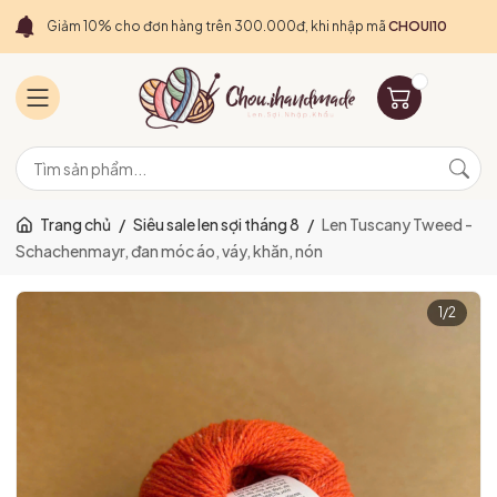
Giảm 10% cho đơn hàng trên 300.000đ, khi nhập mã
CHOUI10
Trang chủ
/
Siêu sale len sợi tháng 8
/
Len Tuscany Tweed -
Schachenmayr, đan móc áo, váy, khăn, nón
1
/
2