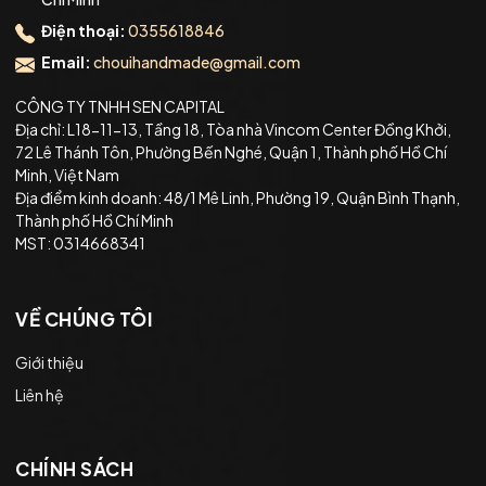
#lensoi #schachenmayr #tuscanytweed
#schachenmayrtuscanytweed
Điện thoại:
0355618846
Email:
chouihandmade@gmail.com
CÔNG TY TNHH SEN CAPITAL
Địa chỉ: L18-11-13, Tầng 18, Tòa nhà Vincom Center Đồng Khởi,
72 Lê Thánh Tôn, Phường Bến Nghé, Quận 1, Thành phố Hồ Chí
Minh, Việt Nam
Địa điểm kinh doanh: 48/1 Mê Linh, Phường 19, Quận Bình Thạnh,
Thành phố Hồ Chí Minh
MST: 0314668341
VỀ CHÚNG TÔI
Giới thiệu
Liên hệ
CHÍNH SÁCH