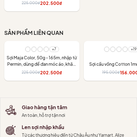
váy
202.500₫
225.000₫
Số lượng cuộn khuyến khích:
Tùy chọn
- Với dòng áo size M cho nữ: 6 cuộn; áo size M cho nam: 8 cuộn;
áo cho trẻ 6 tuổi: 4 cuộn.
SẢN PHẨM LIÊN QUAN
- Với dòng khăn choàng cổ 18 x 150 cm, bạn cần 6 cuộn
- Với 1 nón, bạn cần 1 cuộn.
- 10%
- 20%
+7
+19
Sợi Maja Color, 50g - 165m, nhập từ
Permin, dùng để đan móc áo, khăn,
Sợi cầu vồng Cotton 1
váy
202.500₫
156.00
225.000₫
195.000₫
Tùy chọn
Tùy chọn
Giao hàng tận tâm
An toàn, hỗ trợ tận nơi
Len sợi nhập khẩu
Từ các thương hiệu đến từ Châu Âu như Yarnart, Alize