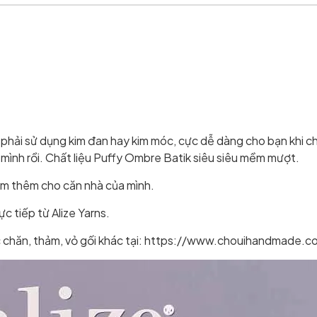
phải sử dụng kim đan hay kim móc, cực dễ dàng cho bạn khi ch
ình rồi. Chất liệu Puffy Ombre Batik siêu siêu mềm mượt.
iểm thêm cho căn nhà của mình.
 tiếp từ Alize Yarns.
 móc chăn, thảm, vỏ gối khác tại: https://www.chouihandm