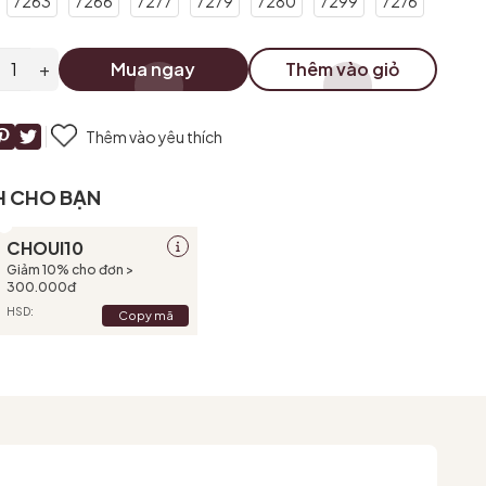
7263
7266
7277
7279
7280
7299
7276
+
Mua ngay
Thêm vào giỏ
Thêm vào yêu thích
H CHO BẠN
CHOUI10
Giảm 10% cho đơn >
300.000đ
HSD:
Copy mã