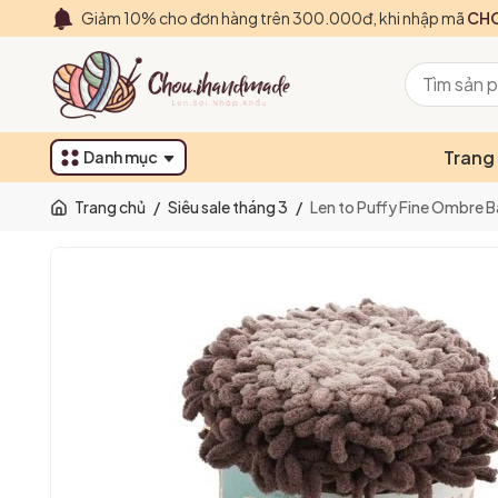
Giảm 10% cho đơn hàng trên 300.000đ, khi nhập mã
CHO
Trang
Danh mục
Trang chủ
/
Siêu sale tháng 3
/
Len to Puffy Fine Ombre Ba