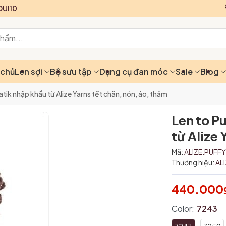
UI10
 chủ
Len sợi
Bộ sưu tập
Dụng cụ đan móc
Sale
Blog
tik nhập khẩu từ Alize Yarns tết chăn, nón, áo, thảm
Len to P
từ Alize 
Mã:
ALIZE.PUFF
Thương hiệu:
AL
440.000
Color:
7243