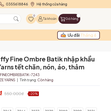
0355618846
Hệ thống cửa hàng
0
Tài khoản
Giỏ hàng
Ưu đãi
Tháng 6
uffy Fine Ombre Batik nhập khẩu
Yarns tết chăn, nón, áo, thảm
YFINEOMBREBATIK-7243
IZE YARNS
|
Tình trạng:
Còn hàng
₫
550.000₫
-20%