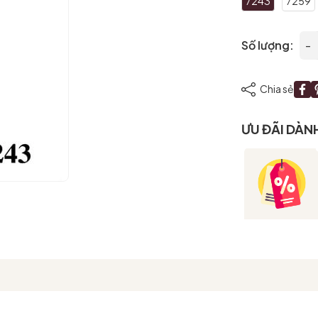
7243
7259
Số lượng:
-
Chia sẻ
ƯU ĐÃI DÀN
Mã giảm giá:
Ngày hết hạn:
Điều kiện: