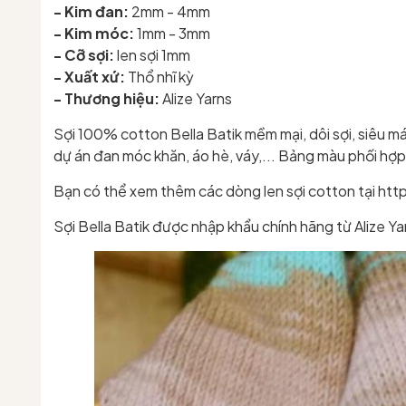
- Kim đan:
2mm - 4mm
- Kim móc:
1mm - 3mm
- Cỡ sợi:
len sợi 1mm
- Xuất xứ:
Thổ nhĩ kỳ
- Thương hiệu:
Alize Yarns
Sợi 100% cotton Bella Batik mềm mại, dôi sợi, siêu 
dự án đan móc khăn, áo hè, váy,... Bảng màu phối hợ
Bạn có thể xem thêm các dòng len sợi cotton tại h
Sợi Bella Batik được nhập khẩu chính hãng từ Alize Ya