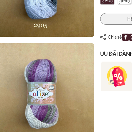
2905
3686
H
Chia sẻ
ƯU ĐÃI DÀN
Mã giảm giá:
Ngày hết hạn:
Điều kiện: