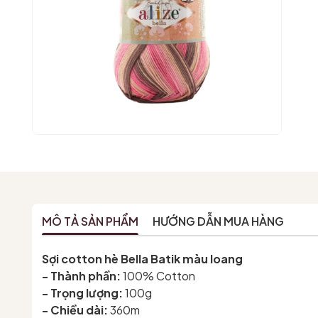
MÔ TẢ SẢN PHẨM
HƯỚNG DẪN MUA HÀNG
Sợi cotton hè Bella Batik màu loang
- Thành phần:
100% Cotton
- Trọng lượng:
100g
- Chiều dài:
360m