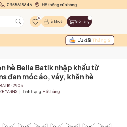
0355618846
Hệ thống cửa hàng
0
Tài khoản
Giỏ hàng
Ưu đãi
Tháng 6
on hè Bella Batik nhập khẩu từ
rns đan móc áo, váy, khăn hè
ABATIK-2905
IZE YARNS
|
Tình trạng:
Hết hàng
₫