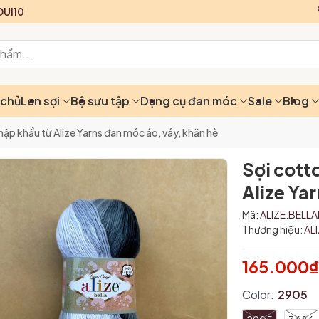
UI10
 chủ
Len sợi
Bộ sưu tập
Dụng cụ đan móc
Sale
Blog
nhập khẩu từ Alize Yarns đan móc áo, váy, khăn hè
Sợi cott
Alize Ya
Mã:
ALIZE.BELL
Thương hiệu:
AL
165.000
Color:
2905