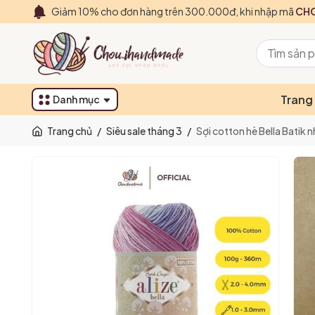
Giảm 10% cho đơn hàng trên 300.000đ, khi nhập mã
CHO
Trang
Danh mục
Trang chủ
/
Siêu sale tháng 3
/
Sợi cotton hè Bella Batik 