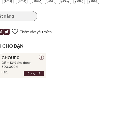
4146
4149
4530
4531
5970
7687
7829
ết hàng
Thêm vào yêu thích
H CHO BẠN
CHOUI10
Giảm 10% cho đơn >
300.000đ
HSD:
Copy mã