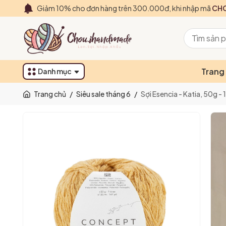
Giảm 10% cho đơn hàng trên 300.000đ, khi nhập mã
CHO
Trang
Danh mục
Trang chủ
/
Siêu sale tháng 6
/
Sợi Esencia - Katia, 50g 