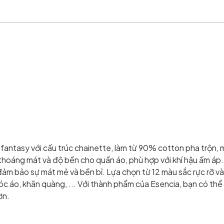
 fantasy với cấu trúc chainette, làm từ 90% cotton pha trộn
áng mát và độ bền cho quần áo, phù hợp với khí hậu ấm áp. 
m bảo sự mát mẻ và bền bỉ. Lựa chọn từ 12 màu sắc rực rỡ và
c áo, khăn quàng, ... Với thành phẩm của Esencia, bạn có thể
ơn.