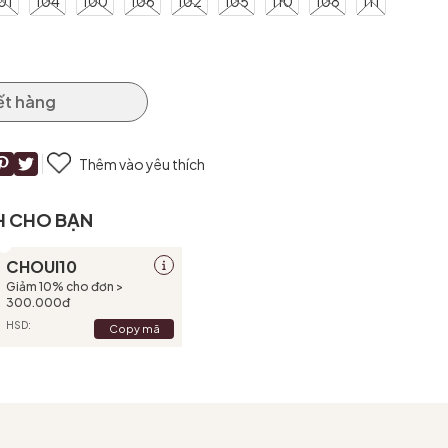
01
104
100
106
102
105
110
108
111
ết hàng
Thêm vào yêu thích
H CHO BẠN
CHOUI10
Giảm 10% cho đơn >
300.000đ
HSD:
Copy mã