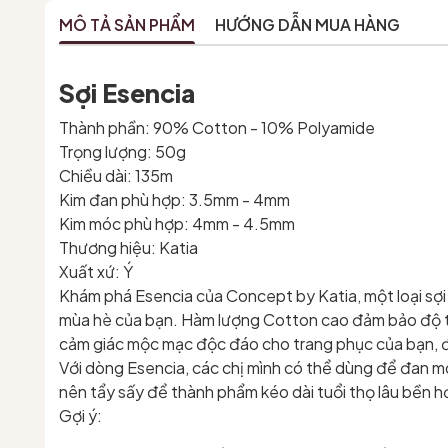
MÔ TẢ SẢN PHẨM
HƯỚNG DẪN MUA HÀNG
Sợi Esencia
Thành phần: 90% Cotton - 10% Polyamide
Trọng lượng: 50g
Chiều dài: 135m
Kim đan phù hợp: 3.5mm - 4mm
Kim móc phù hợp: 4mm - 4.5mm
Thương hiệu: Katia
Xuất xứ: Ý
Khám phá Esencia của Concept by Katia, một loại sợi
mùa hè của bạn. Hàm lượng Cotton cao đảm bảo độ tho
cảm giác mộc mạc độc đáo cho trang phục của bạn, đả
Với dòng Esencia, các chị mình có thể dùng để đan mó
nên tẩy sấy để thành phẩm kéo dài tuổi thọ lâu bền h
Gợi ý: