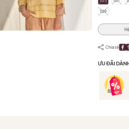
103
107
1
109
H
Chia sẻ
ƯU ĐÃI DÀN
Mã giảm giá:
Ngày hết hạn:
Điều kiện: