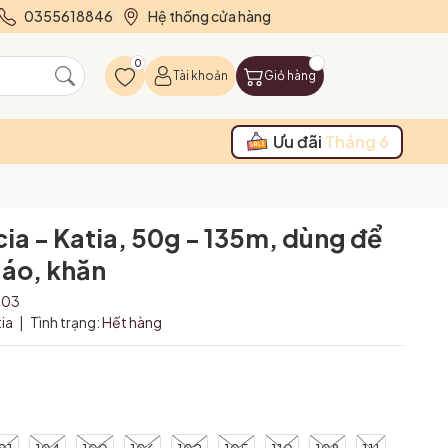
0355618846
Hệ thống cửa hàng
0
Tài khoản
Giỏ hàng
Ưu đãi
Tháng 6
cia - Katia, 50g - 135m, dùng để
áo, khăn
103
tia
|
Tình trạng:
Hết hàng
₫