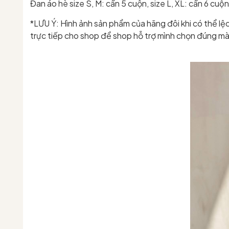
Đan áo hè size S, M: cần 5 cuộn, size L, XL: cần 6 cuộn
*LƯU Ý: Hình ảnh sản phẩm của hãng đôi khi có thể l
trực tiếp cho shop để shop hỗ trợ mình chọn đúng mà