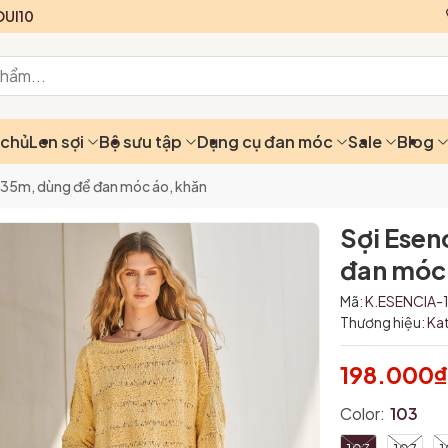
UI10
 chủ
Len sợi
Bộ sưu tập
Dụng cụ đan móc
Sale
Blog
- 135m, dùng để đan móc áo, khăn
Sợi Esen
đan móc 
Mã:
K.ESENCIA-
Thương hiệu:
Ka
198.000
Color:
103