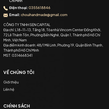
Chí Minh
Điện thoại:
0355618846
Email:
chouihandmade@gmail.com
CÔNG TY TNHH SEN CAPITAL
Địa chỉ: L18-11-13, Tầng 18, Tòa nhà Vincom Center Đồng Khởi,
72 Lê Thánh Tôn, Phường Bến Nghé, Quận 1, Thành phố Hồ Chí
Minh, Việt Nam
Địa điểm kinh doanh: 48/1 Mê Linh, Phường 19, Quận Bình Thạnh,
Thành phố Hồ Chí Minh
MST: 0314668341
VỀ CHÚNG TÔI
Giới thiệu
Liên hệ
CHÍNH SÁCH