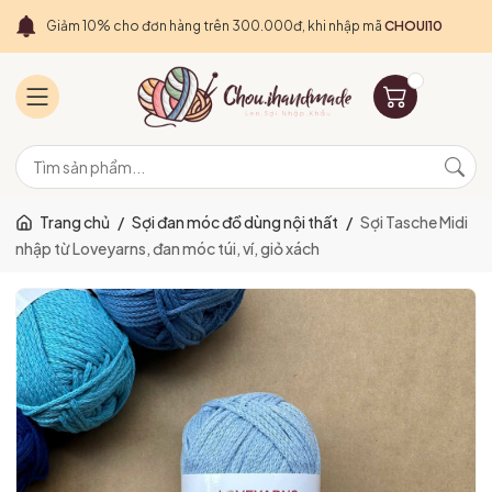
Giảm 10% cho đơn hàng trên 300.000đ, khi nhập mã
CHOUI10
Trang chủ
/
Sợi đan móc đồ dùng nội thất
/
Sợi Tasche Midi
nhập từ Loveyarns, đan móc túi, ví, giỏ xách