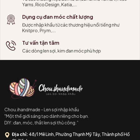
Yarns, Rico Design, Katia,...
Dụng cụ đan móc chất lượng
Được nhập khẩu từ các thương hiệu nổi tiếng như
Knitpro, Prym,...
Tư vấn tận tâm
Các dòng len sợi, kim đan móc phù hợp
Chou.ihandmade - Len sợi nhập khẩu
"Một thế giới sáng tạo dành riêng cho bạn.
DIY: đan, móc, thắt len sợi thủ công.”
Địa chỉ:
48/1 Mê Linh, Phường Thạnh Mỹ Tây, Thành phố Hồ