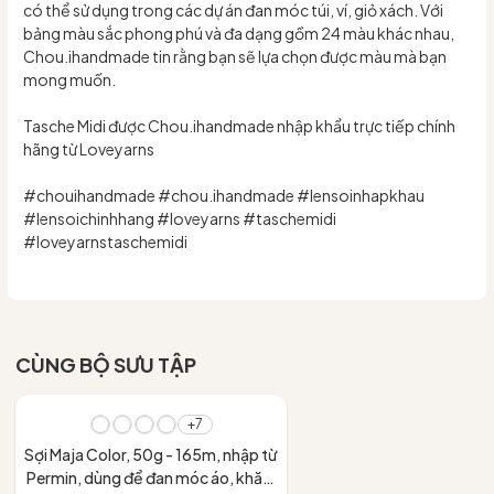
có thể sử dụng trong các dự án đan móc túi, ví, giỏ xách. Với
bảng màu sắc phong phú và đa dạng gồm 24 màu khác nhau,
Chou.ihandmade tin rằng bạn sẽ lựa chọn được màu mà bạn
mong muốn.
Tasche Midi được Chou.ihandmade nhập khẩu trực tiếp chính
hãng từ Loveyarns
#chouihandmade #chou.ihandmade #lensoinhapkhau
#lensoichinhhang #loveyarns #taschemidi
#loveyarnstaschemidi
CÙNG BỘ SƯU TẬP
+7
Sợi Maja Color, 50g - 165m, nhập từ
Permin, dùng để đan móc áo, khăn,