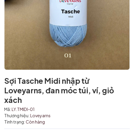
Sợi Tasche Midi nhập từ
Loveyarns, đan móc túi, ví, giỏ
xách
Mã giảm giá:
Mã:
LY.TMIDI-01
Ngày hết hạn:
Thương hiệu:
Loveyarns
Tình trạng:
Còn hàng
Điều kiện: