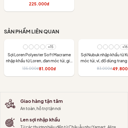
váy
225.000₫
Tùy chọn
SẢN PHẨM LIÊN QUAN
- 40%
- 40%
+15
+16
Sợi Loren Polyester Soft Macrame
Sợi Nubuk nhập khẩu từ 
nhập khẩu từ Loren, đan móc túi, giỏ
móc túi, ví, đồ dùng trang t
xách, nón, các đồ dùng trang trí nội
81.000₫
49.800
135.000₫
83.000₫
thất
Tùy chọn
Tùy chọn
Giao hàng tận tâm
An toàn, hỗ trợ tận nơi
Len sợi nhập khẩu
Từ các thương hiệu đến từ Châu Âu như Yarnart, Alize