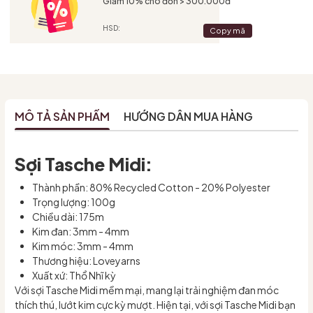
Giảm 10% cho đơn > 300.000đ
HSD:
Copy mã
MÔ TẢ SẢN PHẨM
HƯỚNG DẪN MUA HÀNG
Sợi Tasche Midi:
Thành phần: 80% Recycled Cotton - 20% Polyester
Trọng lượng: 100g
Chiều dài: 175m
Kim đan: 3mm - 4mm
Kim móc: 3mm - 4mm
Thương hiệu: Loveyarns
Xuất xứ: Thổ Nhĩ kỳ
Với sợi Tasche Midi mềm mại, mang lại trải nghiệm đan móc
thích thú, lướt kim cực kỳ mượt. Hiện tại, với sợi Tasche Midi bạn